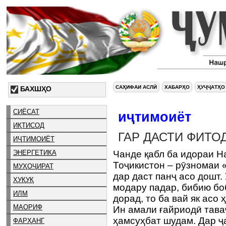
САҲИФАИ АСЛӢ
ХАБАРҲО
ҲУҶҶАТҲО
БАХШҲО
СИЁСАТ
иҷтимоиёт
ИҚТИСОД
ГАР ДАСТИ ФИТО
ИҶТИМОИЁТ
ЭНЕРГЕТИКА
Чанде қабл ба идораи 
Тоҷикистон – рӯзномаи 
МУҲОҶИРАТ
дар даст панҷ асо дошт. 
ҲУҚУҚ
модару падар, бибию бо
ИЛМ
дорад, то ба вай як асо 
МАОРИФ
Ин амали ғайриодӣ тава
ҳамсуҳбат шудам. Дар ҷ
ФАРҲАНГ