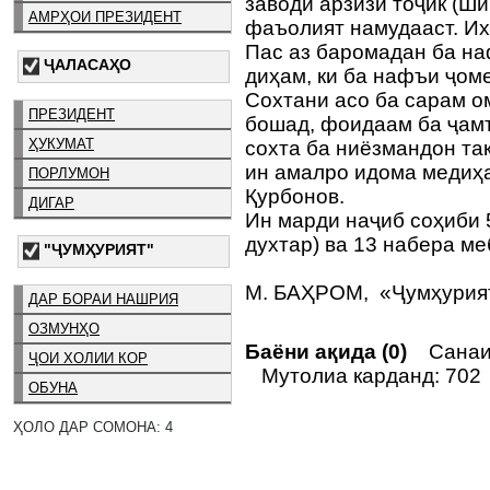
заводи арзизи тоҷик (Ш
АМРҲОИ ПРЕЗИДЕНТ
фаъолият намудааст. Их
Пас аз баромадан ба на
ҶАЛАСАҲО
диҳам, ки ба нафъи ҷом
Сохтани асо ба сарам ом
ПРЕЗИДЕНТ
бошад, фоидаам ба ҷамъ
ҲУКУМАТ
сохта ба ниёзмандон та
ин амалро идома медиҳа
ПОРЛУМОН
Қурбонов.
ДИГАР
Ин марди наҷиб соҳиби 
духтар) ва 13 набера м
"ҶУМҲУРИЯТ"
М. БАҲРОМ, «Ҷумҳури
ДАР БОРАИ НАШРИЯ
ОЗМУНҲО
Баёни ақида (0)
Санаи 
ҶОИ ХОЛИИ КОР
Мутолиа карданд: 702
ОБУНА
ҲОЛО ДАР СОМОНА: 4