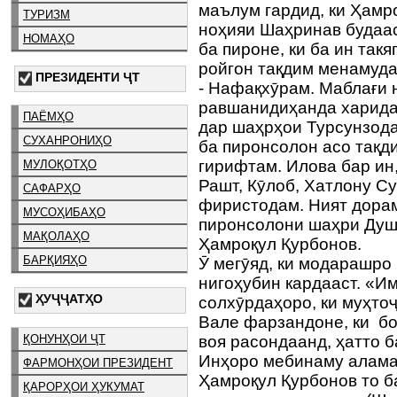
маълум гардид, ки Ҳамр
ТУРИЗМ
ноҳияи Шаҳринав будаас
НОМАҲО
ба пироне, ки ба ин такя
ройгон тақдим менамуда
ПРЕЗИДЕНТИ ҶТ
- Нафақхӯрам. Маблағи 
равшанидиҳанда харида 
ПАЁМҲО
дар шаҳрҳои Турсунзод
СУХАНРОНИҲО
ба пиронсолон асо тақд
гирифтам. Илова бар ин,
МУЛОҚОТҲО
Рашт, Кӯлоб, Хатлону С
САФАРҲО
фиристодам. Ният дорам,
МУСОҲИБАҲО
пиронсолони шаҳри Душа
МАҚОЛАҲО
Ҳамроқул Қурбонов.
БАРҚИЯҲО
Ӯ мегӯяд, ки модарашро
нигоҳубин кардааст. «И
ҲУҶҶАТҲО
солхӯрдаҳоро, ки муҳто
Вале фарзандоне, ки бо
ҚОНУНҲОИ ҶТ
воя расондаанд, ҳатто 
Инҳоро мебинаму алама
ФАРМОНҲОИ ПРЕЗИДЕНТ
Ҳамроқул Қурбонов то б
ҚАРОРҲОИ ҲУКУМАТ