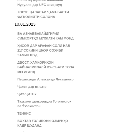
Санаи муҳорибаи аввалини
Нурулло дар UFC аниқ шуд
ХОРУҒ. ҶАЛАСАИ ҶАМЪБАСТИ
ФАЪОЛИЯТИ СОЛОНА
10.01.2023
БА АЗНАВБАҚАЙДГИРИИ
СИМКОРТҲО МУҲЛАТИ КАМ МОНД
ҲИСОР. ДАР АРАФАИ СОЛИ НАВ
217 СОКИНИ ШАҲР СОҲИБИ
ЗАМИН ШУД
ДБССТ. ҲАМКОРИҲОИ
БАЙНАЛМИЛАЛӢ ВУ-СЪАТИ ТОЗА
МЕГИРАНД
Пешниҳоди Александр Лукашенко
Ҷаҳон дар як сатр
ҶИУ-ҶИТСУ
Таҳкими ҳамкориҳои Тоҷикистон
ва Ӯзбекистон
ТЕННИС
БОХТАР. ҒОЛИБОНИ ОЗМУНҲО
ҚАДР ШУДАНД