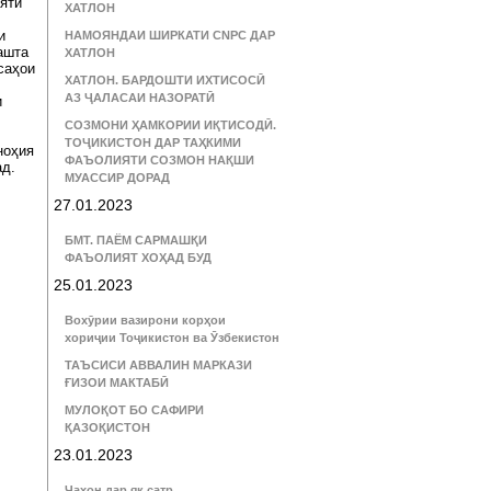
ияти
ХАТЛОН
и
НАМОЯНДАИ ШИРКАТИ CNPC ДАР
ашта
ХАТЛОН
саҳои
ХАТЛОН. БАРДОШТИ ИХТИСОСӢ
АЗ ҶАЛАСАИ НАЗОРАТӢ
и
СОЗМОНИ ҲАМКОРИИ ИҚТИСОДӢ.
ТОҶИКИСТОН ДАР ТАҲКИМИ
ноҳия
ФАЪОЛИЯТИ СОЗМОН НАҚШИ
ад.
МУАССИР ДОРАД
27.01.2023
БМТ. ПАЁМ САРМАШҚИ
ФАЪОЛИЯТ ХОҲАД БУД
25.01.2023
Вохӯрии вазирони корҳои
хориҷии Тоҷикистон ва Ӯзбекистон
ТАЪСИСИ АВВАЛИН МАРКАЗИ
ҒИЗОИ МАКТАБӢ
МУЛОҚОТ БО САФИРИ
ҚАЗОҚИСТОН
23.01.2023
Ҷаҳон дар як сатр