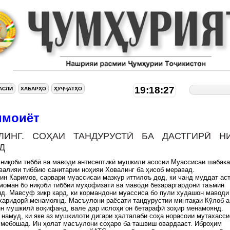
19:18:28
АСЛӢ
ХАБАРҲО
ҲУҶҶАТҲО
имоиёт
ЛИНГ. СОҲАИ ТАНДУРУСТӢ БА ДАСТГИРӢ Н
Д
ниқоби тиббӣ ва маводи антисептикӣ мушкили асосии Муассисаи шабак
валияи тиббию санитарии ноҳияи Ховалинг ба ҳисоб меравад.
н Каримов, сарвари муассисаи мазкур иттилоъ дод, ки чанд муддат аст
моман бо ниқоби тиббии муҳофизатӣ ва маводи безараргардонӣ таъмин
д. Мавсуф зикр кард, ки кормандони муассиса бо пули худашон маводи
харидорӣ менамоянд. Масъулони раёсати тандурустии минтақаи Кӯлоб а
ин мушкилӣ воқифанд, вале дар ислоҳи он бетарафӣ зоҳир менамоянд.
 намуд, ки яке аз мушкилоти дигари ҳалталаби соҳа норасоии мутахасс
мебошад. Ин ҳолат масъулони соҳаро ба ташвиш овардааст. Иброҳим