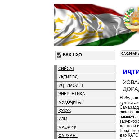
САҲИФАИ 
БАХШҲО
СИЁСАТ
иҷт
ИҚТИСОД
ХОВА
ИҶТИМОИЁТ
ДОРА
ЭНЕРГЕТИКА
Набудани 
МУҲОҶИРАТ
кумаки ав
Самаридди
ҲУҚУҚ
онҳоро та
намекунан
ИЛМ
заруриро 
доштани 
МАОРИФ
Бояд зикр
дар КАТС 
ФАРҲАНГ