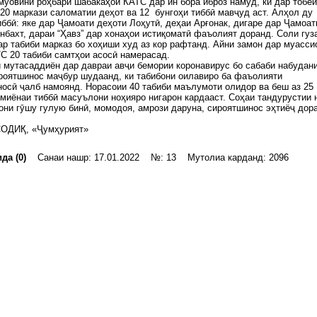
муовини роҳбари шабакаҳои КАТС дар ин бора иброз намуд, ки дар тобе
20 маркази саломатии деҳот ва 12 бунгоҳи тиббӣ мавҷуд аст. Алҳол ду
иббӣ: яке дар Ҷамоати деҳоти Лоҳутӣ, деҳаи Арғонак, дигаре дар Ҷамоат
нбахт, дараи “Ҳавз” дар хонаҳои истиқоматӣ фаъолият доранд. Соли гуз
р табиби марказ бо хоҳиши худ аз кор рафтанд. Айни замон дар муасси
С 20 табиби самтҳои асосӣ намерасад.
 мутасаддиён дар давраи авҷи бемории коронавирус бо сабаби набудан
роятшинос маҷбур шудаанд, ки табибони оилавиро ба фаъолияти
осӣ ҷалб намоянд. Норасоии 40 табиби маълумоти олидор ва беш аз 25
миёнаи тиббӣ масуълони ноҳияро нигарон кардааст. Соҳаи тандурустии 
они гӯшу гулую бинӣ, момодоя, амрози даруна, сироятшинос эҳтиёҷ дор
СОДИҚ, «Ҷумҳурият»
да (0)
Санаи нашр: 17.01.2022 №: 13 Мутолиа карданд: 2096