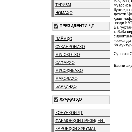
Раҷабов, 
ТУРИЗМ
муассиса 
бунгоҳи т
НОМАҲО
деҳоти Ҷо
ҳашт нафа
назди КАТ
ПРЕЗИДЕНТИ ҶТ
Ба гуфтаи
табиби си
сироятшин
ПАЁМҲО
корманди 
ба духтур
СУХАНРОНИҲО
Суннати 
МУЛОҚОТҲО
САФАРҲО
Баёни ақи
МУСОҲИБАҲО
МАҚОЛАҲО
БАРҚИЯҲО
ҲУҶҶАТҲО
ҚОНУНҲОИ ҶТ
ФАРМОНҲОИ ПРЕЗИДЕНТ
ҚАРОРҲОИ ҲУКУМАТ