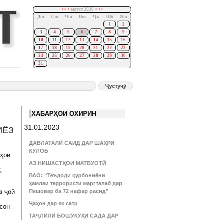
<<
<
август 2026
>
>>
Дш
Сш
Чш
Пш
Ҷъ
Шб
Яш
1
2
3
4
5
6
7
8
9
10
11
12
13
14
15
16
17
18
19
20
21
22
23
24
25
26
27
28
29
30
31
ХАБАРҲОИ ОХИРИН
31.01.2023
ИЁЗ
ДАВЛАТАЛӢ САИД ДАР ШАҲРИ
КӮЛОБ
аҳои
АЗ НИШАСТҲОИ МАТБУОТӢ
,
ВАО: “Теъдоди қурбониёни
ҳамлаи террористи маргталаб дар
з ҷой
Пешовар ба 72 нафар расид”
Ҷаҳон дар як сатр
исон
ТАҶЛИЛИ БОШУКӮҲИ САДА ДАР