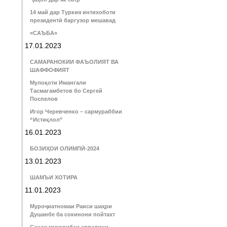
14 май дар Туркия интихоботи
президентӣ баргузор мешавад
«САЪБА»
17.01.2023
САМАРАНОКИИ ФАЪОЛИЯТ ВА
ШАФФОФИЯТ
Мулоқоти Имангали
Тасмагамбетов бо Сергей
Поспелов
Игор Черевченко – сармураббии
“Истиқлол”
16.01.2023
БОЗИҲОИ ОЛИМПӢ-2024
13.01.2023
ШАМЪИ ХОТИРА
11.01.2023
Муроҷиатномаи Раиси шаҳри
Душанбе ба сокинони пойтахт