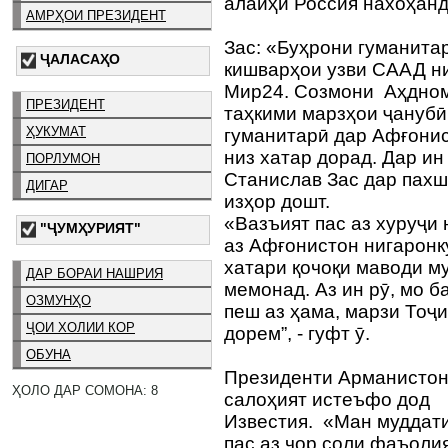
алайҳи Россия нахоҳанд б
АМРҲОИ ПРЕЗИДЕНТ
Зас: «Буҳрони гуманита
ҶАЛАСАҲО
кишварҳои узви СААД ни
Мир24. Созмони Аҳдном
ПРЕЗИДЕНТ
таҳкими марзҳои ҷанубӣ
ҲУКУМАТ
гуманитарӣ дар Афғони
низ хатар дорад. Дар и
ПОРЛУМОН
Станислав Зас дар пах
ДИГАР
изҳор дошт.
«Вазъият пас аз хуруҷи
"ҶУМҲУРИЯТ"
аз Афғонистон нигаронк
хатари қочоқи маводи м
ДАР БОРАИ НАШРИЯ
мемонад. Аз ин рӯ, мо б
ОЗМУНҲО
пеш аз ҳама, марзи Тоҷ
ҶОИ ХОЛИИ КОР
дорем”, - гуфт ӯ.
ОБУНА
Президенти Арманистон
ҲОЛО ДАР СОМОНА: 8
салоҳият истеъфо дод
Известия. «Ман муддати
пас аз чор соли фаъоли