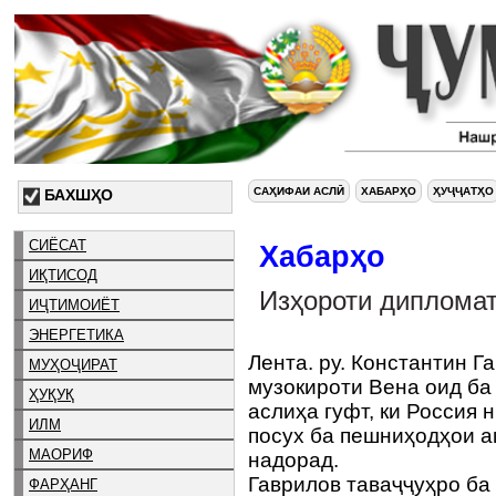
САҲИФАИ АСЛӢ
ХАБАРҲО
ҲУҶҶАТҲО
БАХШҲО
СИЁСАТ
Хабарҳо
ИҚТИСОД
Изҳороти дипломат
ИҶТИМОИЁТ
ЭНЕРГЕТИКА
Лента. ру. Константин Г
МУҲОҶИРАТ
музокироти Вена оид ба
ҲУҚУҚ
аслиҳа гуфт, ки Россия
ИЛМ
посух ба пешниҳодҳои а
МАОРИФ
надорад.
Гаврилов таваҷҷуҳро ба 
ФАРҲАНГ