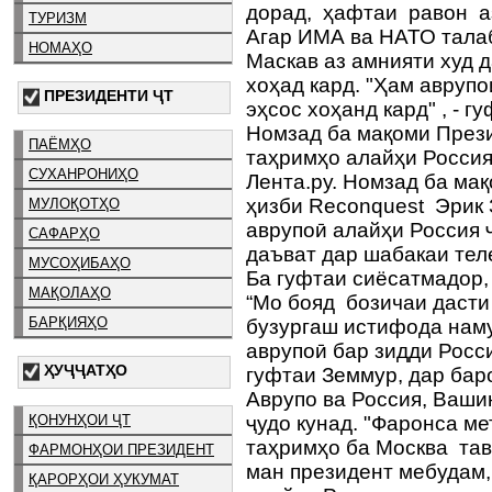
дорад, ҳафтаи равон аз
ТУРИЗМ
Агар ИМА ва НАТО талаб
НОМАҲО
Маскав аз амнияти худ 
хоҳад кард. "Ҳам аврупо
ПРЕЗИДЕНТИ ҶТ
эҳсос хоҳанд кард" , - г
Номзад ба мақоми През
ПАЁМҲО
таҳримҳо алайҳи Росси
СУХАНРОНИҲО
Лента.ру. Номзад ба ма
ҳизби Reconquest Эрик 
МУЛОҚОТҲО
аврупоӣ алайҳи Россия 
САФАРҲО
даъват дар шабакаи тел
МУСОҲИБАҲО
Ба гуфтаи сиёсатмадор,
МАҚОЛАҲО
“Мо бояд бозичаи даст
БАРҚИЯҲО
бузургаш истифода нам
аврупоӣ бар зидди Росси
ҲУҶҶАТҲО
гуфтаи Земмур, дар бар
Аврупо ва Россия, Ваши
ҚОНУНҲОИ ҶТ
ҷудо кунад. "Фаронса ме
таҳримҳо ба Москва тав
ФАРМОНҲОИ ПРЕЗИДЕНТ
ман президент мебудам,
ҚАРОРҲОИ ҲУКУМАТ