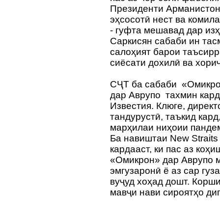
Президенти Арманистон
эҳсосотӣ нест ва комила
- гуфта мешавад дар из
Саркисян сабаби ин тас
салоҳият барои таъсирр
сиёсати дохилӣ ва хори
СҶТ ба сабаби «Омикро
дар Аврупо тахмин кард
Известия. Клюге, дирек
тандурустӣ, таъкид кард
марҳилаи ниҳоии панде
Ба навиштаи New Straits
кардааст, ки пас аз ко
«Омикрон» дар Аврупо 
эмгузаронӣ ё аз сар гу
вуҷуд хоҳад дошт. Корши
мавҷи нави сироятҳо ди