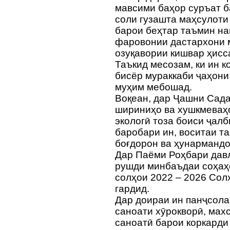
мавсими баҳор суръат б
соли гузашта маҳсулоти
барои беҳтар таъмин на
фаровонии дастархони 
озуқавории кишвар ҳисс
Таъкид месозам, ки ин к
бисёр мураккаби ҷаҳони 
муҳим мебошад.
Воқеан, дар Ҷашни Сад
шириниҳо ва хушкмеваҳ
экологӣ тоза боиси ҷал
баробари ин, воситаи т
боғдорон ва ҳунармандо
Дар Паёми Роҳбари давл
рушди минбаъдаи соҳаҳо
солҳои 2022 – 2026 Сол
гардид.
Дар доираи ин панҷсола
саноати хӯрокворӣ, мах
саноатӣ барои коркарди