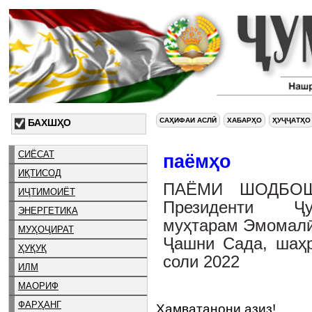
САҲИФАИ АСЛӢ
ХАБАРҲО
ҲУҶҶАТҲО
БАХШҲО
СИЁСАТ
паёмҳо
ИҚТИСОД
ПАЁМИ ШОДБОШ
ИҶТИМОИЁТ
Президенти Ҷу
ЭНЕРГЕТИКА
муҳтарам Эмомалӣ
МУҲОҶИРАТ
Ҷашни Сада, шаҳр
ҲУҚУҚ
соли 2022
ИЛМ
МАОРИФ
ФАРҲАНГ
Ҳамватанони азиз!