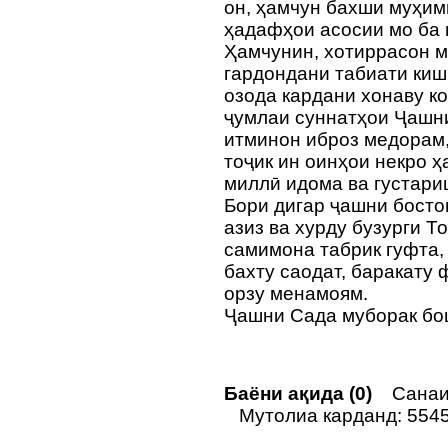
он, ҳамчун бахши муҳим
ҳадафҳои асосии мо ба
Ҳамчунин, хотиррасон м
гардондани табиати кишв
озода кардани хонаву к
ҷумлаи суннатҳои Ҷашни
итминон иброз медорам
тоҷик ин оинҳои некро 
миллӣ идома ва густар
Бори дигар ҷашни бост
азиз ва хурду бузурги 
самимона табрик гуфта,
бахту саодат, баракату
орзу менамоям.
Ҷашни Сада муборак бош
Баёни ақида (0)
Санаи 
Мутолиа карданд: 554