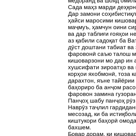
медоранд ва шояд омили
Сада маҳз марди деҳқон
Дар замони соҳибистиқ
ҳайси маросими кишовар
маҷмуъ, ҳамчун оини с
ва дар таблиғи ғояҳои н
аз қабили садоқат ба Ва
дӯст доштани табиат ва 
фаровонӣ саъю талош ме
кишоварзони мо дар ин а
хушсифати зироатҳо ва 
корҳои яхобмонӣ, тоза к
дарахтон, яъне тайёрии
баҳориро ба анҷом расо
фаровон замина гузоран
Панҷоҳ шабу панҷоҳ рӯ
Наврӯз таҷлил гардидан
месозад, ки ба истиқбол
киштукори баҳорӣ омод
бахшем.
Бовар дорам, ки кишова