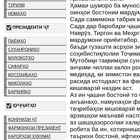
Ҳамаи шуморо ба мунос
ТУРИЗМ
оинҳои бостонии марду
НОМАҲО
Сада самимона табрик м
Сада дар баробари ҷаш
ПРЕЗИДЕНТИ ҶТ
Наврӯз, Тиргон ва Меҳрг
мардумони ориёитабор, 
ПАЁМҲО
баъди гузашти асрҳои з
СУХАНРОНИҲО
соҳибистиқлолии Тоҷикис
МУЛОҚОТҲО
Мутобиқи тақвимҳои сун
анҷоми чиллаи калон рос
САФАРҲО
медиҳад, ки зимистон ва
МУСОҲИБАҲО
расида истодааст ва фа
МАҚОЛАҲО
кишоварзӣ наздик аст.
БАРҚИЯҲО
Аз ин ҷашни бостонӣ то 
анъанаҳо, намунаҳои фа
ҲУҶҶАТҲО
таҷрибаҳои кишоварзӣ м
арзишҳои маънавӣ насл
ҚОНУНҲОИ ҶТ
аз шашҳазорсолаи халқ
ФАРМОНҲОИ ПРЕЗИДЕНТ
робита ба ин, хотирниш
таърихи бостонӣ, ифтих
ҚАРОРҲОИ ҲУКУМАТ