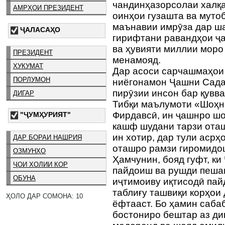
чандинҳазорсолаи халқа
АМРҲОИ ПРЕЗИДЕНТ
оинҳои гузашта ва муто
маънавии имрӯза дар ш
ҶАЛАСАҲО
гирифтани равандҳои ҷ
ва ҳувияти миллии моро
ПРЕЗИДЕНТ
менамояд.
ҲУКУМАТ
Дар асоси сарчашмаҳои
ПОРЛУМОН
ниёгонамон Ҷашни Сада
пирӯзии инсон бар қувв
ДИГАР
Тибқи маълумоти «Шоҳн
Фирдавсӣ, ин ҷашнро шо
"ҶУМҲУРИЯТ"
кашф шудани тарзи оташ
ин хотир, дар тули асрҳ
ДАР БОРАИ НАШРИЯ
оташро рамзи гиромидо
ОЗМУНҲО
Ҳамчунин, бояд гуфт, к
ҶОИ ХОЛИИ КОР
пайдоиш ва рушди пеша
ОБУНА
иҷтимоиву иқтисодӣ пайд
таблиғу ташвиқи корҳои
ҲОЛО ДАР СОМОНА: 10
ёфтааст. Бо ҳамин саба
бостониро бештар аз ди