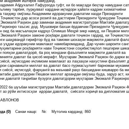
ни академия иштирок намуданд.
кадемия Абдухалил Ғафурзода гуфт, ки бо мақсади беҳтар намудани са
ълиму тарбия, пурқувват кардани иқтидори ҳайати кадрии хизматчиёни
а таҳқиқу омӯзиш Академияи идоракунии давлатии назди Президенти
Тоҷикистон дар асоси розигӣ ва дастгирии Президенти Ҷумҳурии Тоҷики
 Эмомалӣ Раҳмон дар заминаи академия магистратураи Мактаби давлат
Раҳмонро таъсис дод. Мушовири бахши ёрдамчии Президенти Ҷумҳурии
н оид ба масъалаҳои кадрҳо Олимшо Меҳрӣ зикр намуд, ки Пешвои мил
Эмомалӣ Раҳмон замоне роҳбари давлати тоҷикон гардид, ки Тоҷикисто
нги шаҳрвандӣ гирифтор буд ва тамоми шохаҳои мақомоти давлатӣ фал
аз уҳдаи идоракунии мамлакат намебаромаданд. Дар чунин шароити сан
уҳимтарини роҳбарияти нави Тоҷикистони соҳибистиқлол пешгирии шика
 пояҳои давлатдорӣ, ба роҳ мондани фаъолияти мақомоти давлатӣ ва
мнияти давлат ба ҳисоб мерафт. Муҳтарам Эмомалӣ Раҳмон бо дарки в
сиёсӣ, иқтисодию иҷтимоии мамлакат аз лаҳзаҳои нахустини фаъолият д
арои сарнавишти миллат ва давлат басо пурмасъулият барномаи мукам
и сиёсӣ, иқтисодӣ, фарҳангӣ ва маънавӣ раҳо бахшидани кишварро ба м
актаби давлатдории Пешвои миллат арзандаи омӯзиш буда, зарур аст, к
ёни давлатӣ таҷрибаи бузурги давлатдории муҳтарам Эмомалӣ Раҳмонро
2022 ба шуъбаи магистратураи Мактаби давлатдории Эмомалӣ Раҳмон 4
т аз рӯйи ихтисосҳои идораи давлатӣ, сиёсати хориҷӣ ва дипломатия 
МАВЛОНОВ
да (0)
Санаи нашр: №: Мутолиа карданд: 860