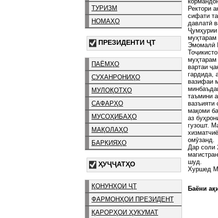
кормандо
ТУРИЗМ
Ректори а
сифати та
НОМАҲО
давлатӣ в
Ҷумҳурии 
муҳтарам
ПРЕЗИДЕНТИ ҶТ
Эмомалӣ 
Тоҷикисто
муҳтарам 
ПАЁМҲО
вартаи ҷа
гардида, 
СУХАНРОНИҲО
вазифаи м
минбаъдаи
МУЛОҚОТҲО
таъмини а
вазъияти 
САФАРҲО
мақоми б
МУСОҲИБАҲО
аз буҳрон
гузошт. М
МАҚОЛАҲО
хизматчи
омӯзанд.
БАРҚИЯҲО
Дар соли 
магистран
шуд.
ҲУҶҶАТҲО
Хуршед 
ҚОНУНҲОИ ҶТ
Баёни ақи
ФАРМОНҲОИ ПРЕЗИДЕНТ
ҚАРОРҲОИ ҲУКУМАТ