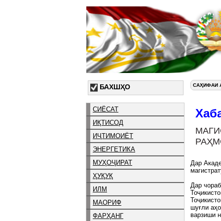
САҲИФАИ 
БАХШҲО
СИЁСАТ
Хаб
ИҚТИСОД
МАГИ
ИҶТИМОИЁТ
РАҲМ
ЭНЕРГЕТИКА
МУҲОҶИРАТ
Дар Акаде
магистра
ҲУҚУҚ
Дар чораб
ИЛМ
Тоҷикист
Тоҷикисто
МАОРИФ
шуғли аҳо
варзиши н
ФАРҲАНГ