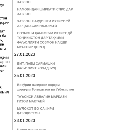
ХАТЛОН
тҳу
НАМОЯНДАИ ШИРКАТИ CNPC ДАР
ХАТЛОН
стон
ХАТЛОН. БАРДОШТИ ИХТИСОСӢ
дории
АЗ ҶАЛАСАИ НАЗОРАТӢ
лат
СОЗМОНИ ҲАМКОРИИ ИҚТИСОДӢ.
н ба
ТОҶИКИСТОН ДАР ТАҲКИМИ
аҷ
ФАЪОЛИЯТИ СОЗМОН НАҚШИ
гин
МУАССИР ДОРАД
сти
27.01.2023
оқеии
ар ин
БМТ. ПАЁМ САРМАШҚИ
мали
ФАЪОЛИЯТ ХОҲАД БУД
иён
и
25.01.2023
Вохӯрии вазирони корҳои
6
хориҷии Тоҷикистон ва Ӯзбекистон
шомил
ТАЪСИСИ АВВАЛИН МАРКАЗИ
ҒИЗОИ МАКТАБӢ
МУЛОҚОТ БО САФИРИ
ҚАЗОҚИСТОН
23.01.2023
Ҷаҳон дар як сатр