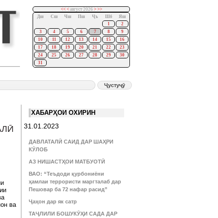
<<
<
август 2026
>
>>
Дш
Сш
Чш
Пш
Ҷъ
Шб
Яш
1
2
3
4
5
6
7
8
9
10
11
12
13
14
15
16
17
18
19
20
21
22
23
24
25
26
27
28
29
30
31
ХАБАРҲОИ ОХИРИН
31.01.2023
АЛӢ
ДАВЛАТАЛӢ САИД ДАР ШАҲРИ
КӮЛОБ
АЗ НИШАСТҲОИ МАТБУОТӢ
ВАО: “Теъдоди қурбониёни
ҳамлаи террористи маргталаб дар
ии
ии
Пешовар ба 72 нафар расид”
ва
Ҷаҳон дар як сатр
он ва
ТАҶЛИЛИ БОШУКӮҲИ САДА ДАР