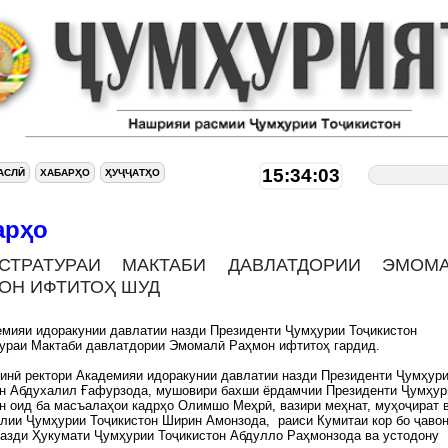
15:34:04
АСЛӢ
ХАБАРҲО
ҲУҶҶАТҲО
арҳо
СТРАТУРАИ МАКТАБИ ДАВЛАТДОРИИ ЭМОМ
ОН ИФТИТОҲ ШУД
мияи идоракунии давлатии назди Президенти Ҷумҳурии Тоҷикистон
тураи Мактаби давлатдории Эмомалӣ Раҳмон ифтитоҳ гардид.
инӣ ректори Академияи идоракунии давлатии назди Президенти Ҷумҳур
он Абдухалил Ғафурзода, мушовири бахши ёрдамчии Президенти Ҷумҳур
н оид ба масъалаҳои кадрҳо Олимшо Меҳрӣ, вазири меҳнат, муҳоҷират 
лии Ҷумҳурии Тоҷикистон Ширин Амонзода, раиси Кумитаи кор бо ҷавон
азди Ҳукумати Ҷумҳурии Тоҷикистон Абдулло Раҳмонзода ва устодону