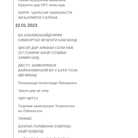
Санаи муҳорибаи аввалини
Нурулло дар UFC аниқ шуд
ХОРУҒ. ҶАЛАСАИ ҶАМЪБАСТИ
ФАЪОЛИЯТИ СОЛОНА
10.01.2023
БА АЗНАВБАҚАЙДГИРИИ
СИМКОРТҲО МУҲЛАТИ КАМ МОНД
ҲИСОР. ДАР АРАФАИ СОЛИ НАВ
217 СОКИНИ ШАҲР СОҲИБИ
ЗАМИН ШУД
ДБССТ. ҲАМКОРИҲОИ
БАЙНАЛМИЛАЛӢ ВУ-СЪАТИ ТОЗА
МЕГИРАНД
Пешниҳоди Александр Лукашенко
Ҷаҳон дар як сатр
ҶИУ-ҶИТСУ
Таҳкими ҳамкориҳои Тоҷикистон
ва Ӯзбекистон
ТЕННИС
БОХТАР. ҒОЛИБОНИ ОЗМУНҲО
ҚАДР ШУДАНД