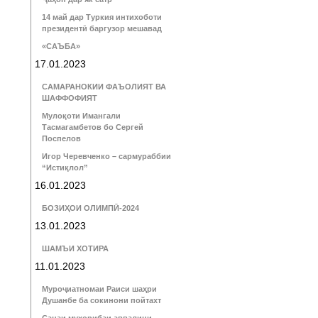
14 май дар Туркия интихоботи
президентӣ баргузор мешавад
«САЪБА»
17.01.2023
САМАРАНОКИИ ФАЪОЛИЯТ ВА
ШАФФОФИЯТ
Мулоқоти Имангали
Тасмагамбетов бо Сергей
Поспелов
Игор Черевченко – сармураббии
“Истиқлол”
16.01.2023
БОЗИҲОИ ОЛИМПӢ-2024
13.01.2023
ШАМЪИ ХОТИРА
11.01.2023
Муроҷиатномаи Раиси шаҳри
Душанбе ба сокинони пойтахт