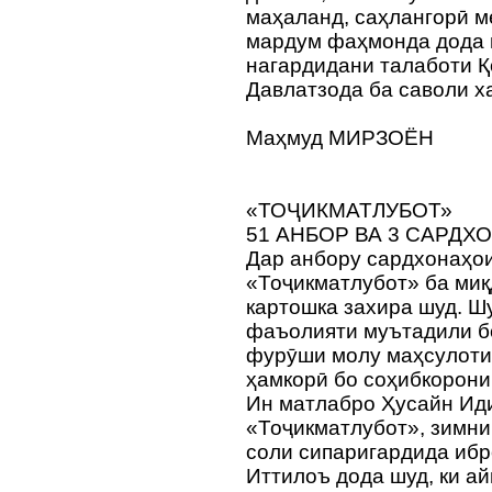
маҳаланд, саҳлангорӣ м
мардум фаҳмонда дода н
нагардидани талаботи Қ
Давлатзода ба саволи х
Маҳмуд МИРЗОЁН
«ТОҶИКМАТЛУБОТ»
51 АНБОР ВА 3 САРД
Дар анбору сардхонаҳои
«Тоҷикматлубот» ба миқ
картошка захира шуд. Ш
фаъолияти муътадили бо
фурӯши молу маҳсулоти
ҳамкорӣ бо соҳибкорони
Ин матлабро Ҳусайн Иди
«Тоҷикматлубот», зимни
соли сипаригардида ибр
Иттилоъ дода шуд, ки ай