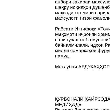
анбори захираи маҳсуло
шаҳру ноҳияҳои Душанб
мақсади таъмини сарива
маҳсулоти ғиз
Раёсати Иттифоқи «Тоҷи
Мақомоти иҷроияи ҳоки
соли гузашта ба муноси
байналмилалӣ, идҳои Ра
миллӣ ярмаркаҳои фурӯ
намуд.
Матлубаи АБДУҚАҲҲОР
ҚУРБОНАЛӢ ХАЙРЗОДА
МЕДИҲАД»
Ректори Донишгоҳи давл