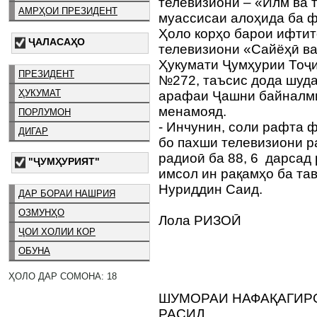
телевизионӣ – «Илм ва 
АМРҲОИ ПРЕЗИДЕНТ
муассисаи алоҳида ба 
Ҳоло корҳо барои ифти
ҶАЛАСАҲО
телевизиони «Сайёҳӣ ва
Ҳукумати Ҷумҳурии Тоҷи
ПРЕЗИДЕНТ
№272, таъсис дода шуда
ҲУКУМАТ
арафаи Ҷашни байналми
менамояд.
ПОРЛУМОН
- Инчунин, соли рафта 
ДИГАР
бо пахши телевизиони р
радиоӣ ба 88, 6 дарсад 
"ҶУМҲУРИЯТ"
имсол ин рақамҳо ба та
Нуриддин Саид.
ДАР БОРАИ НАШРИЯ
ОЗМУНҲО
Лола РИЗОӢ
ҶОИ ХОЛИИ КОР
ОБУНА
ҲОЛО ДАР СОМОНА: 18
ШУМОРАИ НАФАҚАГИРО
РАСИД