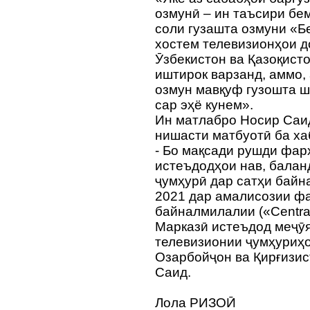
озмунӣ – ин таъсири бе
соли гузашта озмуни «Б
хостем телевизионҳои д
Ӯзбекистон ва Қазоқист
иштирок варзанд, аммо,
озмун мавқуф гузошта ш
сар эҳё кунем».
Ин матлабро Носир Саи
нишасти матбуотӣ ба ха
- Бо мақсади рушди фар
истеъдодҳои нав, бала
ҷумҳурӣ дар сатҳи бай
2021 дар амалисозии ф
байналмилалии («Central
Марказӣ истеъдод меҷӯя
телевизионии ҷумҳуриҳо
Озарбойҷон ва Қирғизис
Саид.
Лола РИЗОӢ