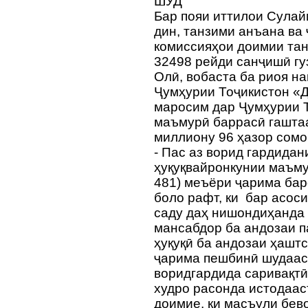
ШУД
Бар пояи иттилои Сулай
дин, танзими анъана ва
комиссияҳои доимии та
32498 рейди санҷишӣ гу
Олӣ, вобаста ба риоя н
Ҷумҳурии Тоҷикистон «Д
маросим дар Ҷумҳурии 
маъмурӣ баррасӣ гаштаа
миллиону 96 ҳазор сом
- Пас аз ворид гардидан
ҳуқуқвайронкунии маъм
481) меъёри ҷарима бар
боло рафт, ки бар асоси
саду даҳ нишондиҳанда 
мансабдор ба андозаи п
ҳуқуқӣ ба андозаи ҳашт
ҷарима пешбинӣ шудааст
воридгардида саривақтӣ
худро расонда истодаас
доимие, ки масъули бев