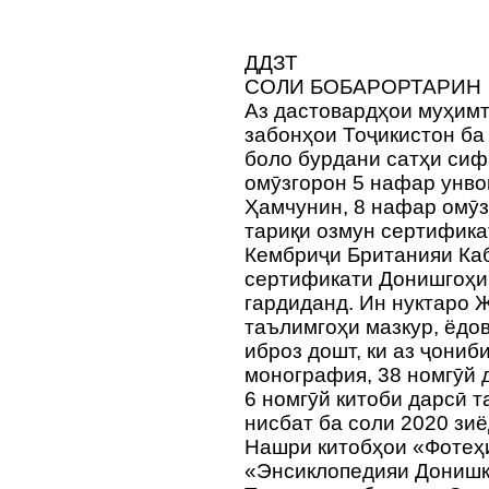
ДДЗТ
СОЛИ БОБАРОРТАРИН
Аз дастовардҳои муҳим
забонҳои Тоҷикистон ба
боло бурдани сатҳи сиф
омӯзгорон 5 нафар унво
Ҳамчунин, 8 нафар омӯз
тариқи озмун сертифик
Кембриҷи Британияи Ка
сертификати Донишгоҳи
гардиданд. Ин нуктаро 
таълимгоҳи мазкур, ёдо
иброз дошт, ки аз ҷониб
монография, 38 номгӯй 
6 номгӯй китоби дарсӣ т
нисбат ба соли 2020 зи
Нашри китобҳои «Фотеҳ
«Энсиклопедияи Донишк