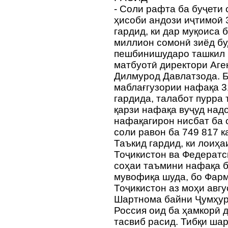
- Соли рафта ба буҷети 
ҳисоби андози иҷтимоӣ 
гардид, ки дар муқоиса 
миллион сомонӣ зиёд бу
пешбинишударо ташкил м
матбуотӣ директори Аге
Дилмурод Давлатзода. Б
маблағгузории нафақа 3
гардида, талабот пурра
қарзи нафақа вуҷуд над
нафақагирон нисбат ба 
соли равон ба 749 817 к
Таъкид гардид, ки лоиҳ
Тоҷикистон ва Федератс
соҳаи таъмини нафақа 
мувофиқа шуда, бо Фар
Тоҷикистон аз моҳи авгу
Шартнома байни Ҷумҳур
Россия оид ба ҳамкорӣ 
тасвиб расид. Тибқи ша