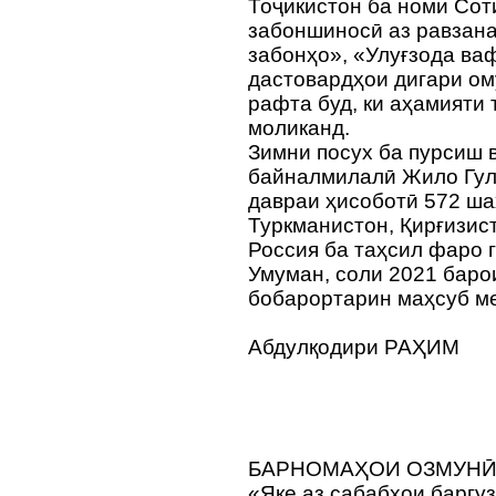
Тоҷикистон ба номи Сот
забоншиносӣ аз равзан
забонҳо», «Улуғзода ва
дастовардҳои дигари ом
рафта буд, ки аҳамияти
моликанд.
Зимни посух ба пурсиш 
байналмилалӣ Жило Гулн
давраи ҳисоботӣ 572 ша
Туркманистон, Қирғизис
Россия ба таҳсил фаро 
Умуман, соли 2021 баро
бобарортарин маҳсуб м
Абдулқодири РАҲИМ
БАРНОМАҲОИ ОЗМУНӢ
«Яке аз сабабҳои баргу