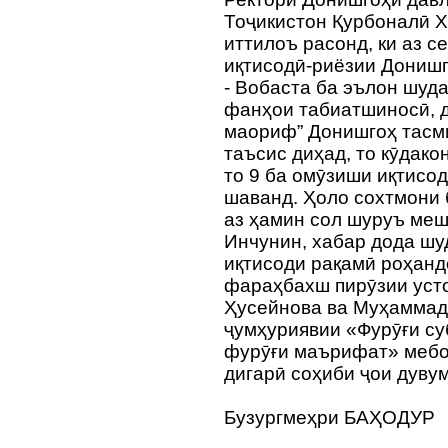
Тоҷикистон Қурбоналӣ 
иттилоъ расонд, ки аз с
иқтисодӣ-риёзии Донишг
- Вобаста ба эълон шуд
фанҳои табиатшиносӣ, д
маориф” Донишгоҳ тасми
таъсис диҳад, то кӯдако
то 9 ба омӯзиши иқтисо
шаванд. Ҳоло сохтмони 
аз ҳамин сол шуруъ меша
Инчунин, хабар дода шуд
иқтисоди рақамӣ роҳанд
фараҳбахш пирӯзии уст
Ҳусейнова ва Муҳаммад
ҷумҳуриявии «Фурӯғи су
фурӯғи маърифат» мебош
дигарӣ соҳиби ҷои дуву
Бузургмеҳри БАҲОДУР