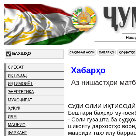
САҲИФАИ АСЛӢ
ХАБАРҲО
ҲУҶҶАТҲО
БАХШҲО
СИЁСАТ
Хабарҳо
ИҚТИСОД
Аз нишастҳои матб
ИҶТИМОИЁТ
ЭНЕРГЕТИКА
МУҲОҶИРАТ
СУДИ ОЛИИ ИҚТИСОД
ҲУҚУҚ
Бештари баҳсҳо муноси
ИЛМ
- Соли гузашта ба судҳо
МАОРИФ
шикояту дархостҳо ворид
мавриди таҳлилу баррасӣ
ФАРҲАНГ