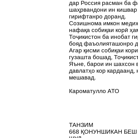
дар Россия расман ба ф
шаҳрвандони ин кишвар 
гирифтанро доранд.
Созишнома имкон медиҳа
нафақа собиқаи корӣ ҳа
Тоҷикистон ба инобат г
бояд фаъолияташонро д
Агар қисми собиқаи кор
гузашта бошад, Тоҷикис
Яъне, барои ин шахсон в
давлатҳо кор кардаанд, 
мешавад.
Кароматулло АТО
ТАНЗИМ
668 ҚОНУНШИКАН БЕШ