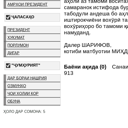
аҳолӣ аз тамоми восита
АМРҲОИ ПРЕЗИДЕНТ
самаранок истифода бур
табодули андеша бо аҳл
ҶАЛАСАҲО
иштирокчиёни вохӯрӣ та
вохӯриҳоро бо тамоми 
ПРЕЗИДЕНТ
намуданд.
ҲУКУМАТ
Далер ШАРИФОВ,
ПОРЛУМОН
котиби матбуотии МИҲД
ДИГАР
"ҶУМҲУРИЯТ"
Баёни ақида (0)
Санаи 
913
ДАР БОРАИ НАШРИЯ
ОЗМУНҲО
ҶОИ ХОЛИИ КОР
ОБУНА
ҲОЛО ДАР СОМОНА: 5