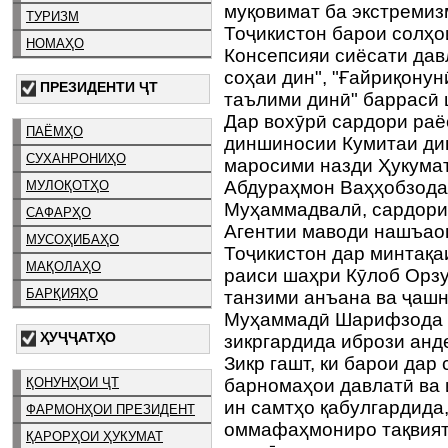
муқовимат ба экстремиз
ТУРИЗМ
Тоҷикистон барои солҳо
НОМАҲО
Консепсияи сиёсати дав
соҳаи дин", "Ғайриқону
ПРЕЗИДЕНТИ ҶТ
таълими динӣ" баррасӣ
Дар вохӯрӣ сардори раё
ПАЁМҲО
диншиносии Кумитаи дин
СУХАНРОНИҲО
маросими назди Ҳукума
Абдураҳмон Ваҳҳобзода,
МУЛОҚОТҲО
Муҳаммадвалӣ, сардори
САФАРҲО
Агентии маводи нашъао
МУСОҲИБАҲО
Тоҷикистон дар минтақа
МАҚОЛАҲО
раиси шаҳри Кӯлоб Орзу
БАРҚИЯҲО
танзими анъана ва ҷаш
Муҳаммадӣ Шарифзода с
ҲУҶҶАТҲО
зикргардида ибрози ан
Зикр гашт, ки барои дар
ҚОНУНҲОИ ҶТ
барномаҳои давлатӣ ва 
ин самтҳо қабулгардида
ФАРМОНҲОИ ПРЕЗИДЕНТ
оммафаҳмониро тақвият
ҚАРОРҲОИ ҲУКУМАТ