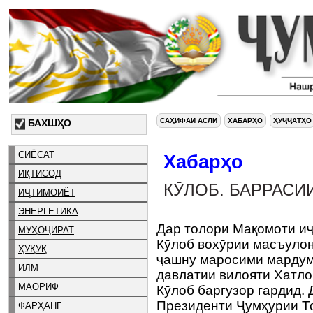
САҲИФАИ АСЛӢ
ХАБАРҲО
ҲУҶҶАТҲО
БАХШҲО
СИЁСАТ
Хабарҳо
ИҚТИСОД
КӮЛОБ. БАРРАСИ
ИҶТИМОИЁТ
ЭНЕРГЕТИКА
Дар толори Мақомоти и
МУҲОҶИРАТ
Кӯлоб вохӯрии масъулон
ҲУҚУҚ
ҷашну маросими мардум
ИЛМ
давлатии вилояти Хатл
МАОРИФ
Кӯлоб баргузор гардид.
Президенти Ҷумҳурии То
ФАРҲАНГ