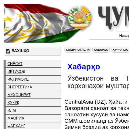
САҲИФАИ АСЛӢ
ХАБАРҲО
ҲУҶҶАТҲО
БАХШҲО
СИЁСАТ
Хабарҳо
ИҚТИСОД
Ӯзбекистон ва Т
ИҶТИМОИЁТ
корхонаҳои мушта
ЭНЕРГЕТИКА
МУҲОҶИРАТ
CentralAsia (UZ). Ҳайат
ҲУҚУҚ
Вазорати саноат ва тех
ИЛМ
саноатии хусусӣ ва нам
МАОРИФ
СММ шомиланд аз Ӯзбек
ФАРҲАНГ
Зимни боздид аз корхон