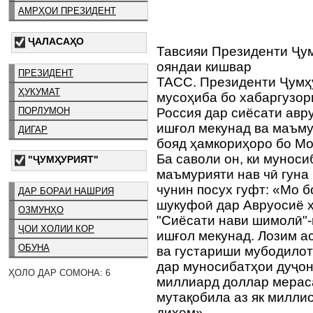
АМРҲОИ ПРЕЗИДЕНТ
ҶАЛАСАҲО
Тавсияи Президенти Ҷу
ояндаи кишвар
ПРЕЗИДЕНТ
ТАСС. Президенти Ҷумҳ
ҲУКУМАТ
мусоҳиба бо хабаргузор
ПОРЛУМОН
Россия дар сиёсати авр
ишғол мекунад ва маъму
ДИГАР
бояд ҳамкориҳоро бо Мо
Ба саволи он, ки мунос
"ҶУМҲУРИЯТ"
маъмурияти нав чӣ гуна
чунин посух гуфт: «Мо 
ДАР БОРАИ НАШРИЯ
шукуфоӣ дар Авруосиё ҳ
ОЗМУНҲО
"Сиёсати нави шимолӣ"-
ҶОИ ХОЛИИ КОР
ишғол мекунад. Лозим а
ОБУНА
ва густариши мубодилот
дар муносибатҳои дуҷон
ҲОЛО ДАР СОМОНА: 6
миллиард доллар мерас
мутақобила аз як милли
диҳем».