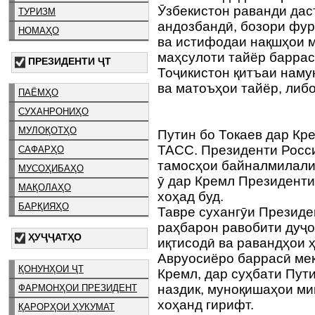
Ӯзбекистон раванди дас
ТУРИЗМ
андозбандӣ, бозори фур
НОМАҲО
ва истифодаи нақшҳои м
маҳсулоти тайёр баррас
ПРЕЗИДЕНТИ ҶТ
Тоҷикистон қитъаи наму
ва матоъҳои тайёр, либ
ПАЁМҲО
СУХАНРОНИҲО
МУЛОҚОТҲО
Путин бо Токаев дар Кр
ТАСС. Президенти Росс
САФАРҲО
тамосҳои байналмилали
МУСОҲИБАҲО
ӯ дар Кремл Президенти
МАҚОЛАҲО
хоҳад буд.
БАРҚИЯҲО
Тавре сухангӯи Президе
раҳбарон равобити дуҷо
ҲУҶҶАТҲО
иқтисодӣ ва равандҳои 
Авруосиёро баррасӣ мек
ҚОНУНҲОИ ҶТ
Кремл, дар суҳбати Пут
наздик, муноқишаҳои ми
ФАРМОНҲОИ ПРЕЗИДЕНТ
хоҳанд гирифт.
ҚАРОРҲОИ ҲУКУМАТ