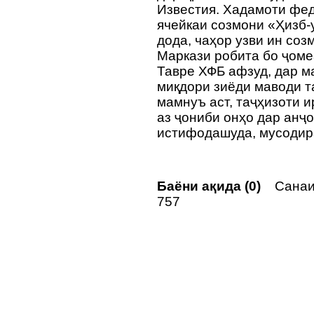
Известия. Хадамоти фед
ячейкаи созмони «Ҳизб-
дода, чаҳор узви ин соз
Маркази робита бо ҷоме
Тавре ХФБ афзуд, дар м
миқдори зиёди маводи т
мамнуъ аст, таҷҳизоти 
аз ҷониби онҳо дар анҷ
истифодашуда, мусодир
Баёни ақида (0)
Санаи 
757