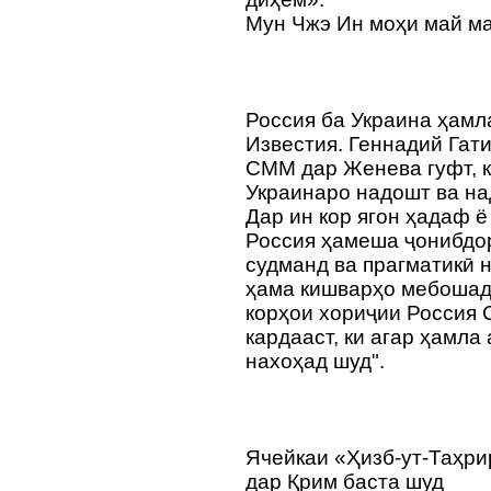
Мун Чжэ Ин моҳи май ма
Россия ба Украина ҳамл
Известия. Геннадий Гат
СММ дар Женева гуфт, к
Украинаро надошт ва н
Дар ин кор ягон ҳадаф ё
Россия ҳамеша ҷонибдо
судманд ва прагматикӣ н
ҳама кишварҳо мебошад.
корҳои хориҷии Россия С
кардааст, ки агар ҳамла
нахоҳад шуд".
Ячейкаи «Ҳизб-ут-Таҳр
дар Қрим баста шуд