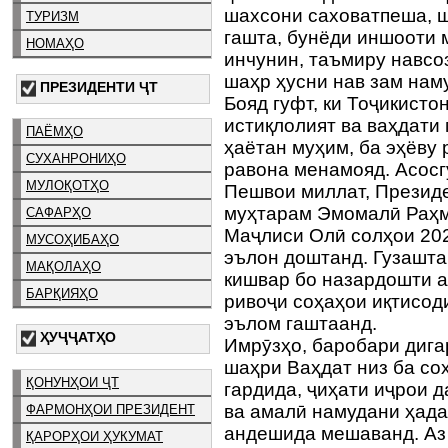
шахсони саховатпеша, ш
ТУРИЗМ
гашта, бунёди иншооти 
НОМАҲО
инчунин, таъмиру навсо
шаҳр ҳусни нав зам нам
ПРЕЗИДЕНТИ ҶТ
Бояд гуфт, ки Тоҷикисто
истиқлолият ва ваҳдати
ПАЁМҲО
ҳаётан муҳим, ба эҳёву
СУХАНРОНИҲО
равона менамояд. Асосг
МУЛОҚОТҲО
Пешвои миллат, Презид
муҳтарам Эмомалӣ Раҳм
САФАРҲО
Маҷлиси Олӣ солҳои 20
МУСОҲИБАҲО
эълон доштанд. Гузашта
МАҚОЛАҲО
кишвар бо назардошти а
БАРҚИЯҲО
ривоҷи соҳаҳои иқтисод
эълом гаштаанд.
ҲУҶҶАТҲО
Имрӯзҳо, баробари дига
шаҳри Ваҳдат низ ба со
ҚОНУНҲОИ ҶТ
гардида, ҷиҳати иҷрои 
ва амалӣ намудани ҳад
ФАРМОНҲОИ ПРЕЗИДЕНТ
андешида мешаванд. Аз 
ҚАРОРҲОИ ҲУКУМАТ