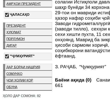
солагии Истиқлоли давл
АМРҲОИ ПРЕЗИДЕНТ
шаҳр бунёди 34 корхона
29-тои он мавриди исти
ҶАЛАСАҲО
ҳазор нафар соҳиби ҷой
Заводи гидрометаллургӣ
ПРЕЗИДЕНТ
(заводи тилло), сехҳои к
ҲУКУМАТ
сехи хишти пухта, 11 се
ПОРЛУМОН
онҳоянд. Маврид ба зикр
ҳисоби сармояи хориҷӣ,
ДИГАР
соҳибкорони ватандӯсти
ёфтаанд.
"ҶУМҲУРИЯТ"
З. РАҶАБ, “Ҷумҳурият”
ДАР БОРАИ НАШРИЯ
ОЗМУНҲО
Баёни ақида (0)
Санаи 
ҶОИ ХОЛИИ КОР
661
ОБУНА
ҲОЛО ДАР СОМОНА: 82