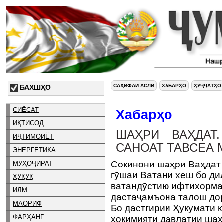
САҲИФАИ АСЛӢ
ХАБАРҲО
ҲУҶҶАТҲО
БАХШҲО
СИЁСАТ
Хабарҳо
ИҚТИСОД
ШАҲРИ ВАҲДАТ
ИҶТИМОИЁТ
САНОАТ ТАВСЕА 
ЭНЕРГЕТИКА
Сокинони шаҳри Ваҳдат 
МУҲОҶИРАТ
гӯшаи Ватани хеш бо дил
ҲУҚУҚ
ватандӯстию ифтихорма
ИЛМ
дастаҷамъона талош до
МАОРИФ
Бо дастгирии Ҳукумати 
ФАРҲАНГ
ҳокимияти давлатии шаҳ