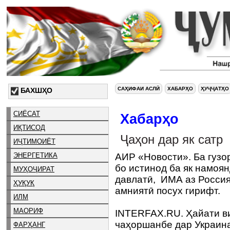
САҲИФАИ АСЛӢ
ХАБАРҲО
ҲУҶҶАТҲО
БАХШҲО
СИЁСАТ
Хабарҳо
ИҚТИСОД
Ҷаҳон дар як сатр
ИҶТИМОИЁТ
ЭНЕРГЕТИКА
АИР «Новости». Ба гуз
бо истинод ба як намо
МУҲОҶИРАТ
давлатӣ, ИМА аз Россия
ҲУҚУҚ
амниятӣ посух гирифт.
ИЛМ
МАОРИФ
INTERFAX.RU. Ҳайати в
чаҳоршанбе дар Украин
ФАРҲАНГ