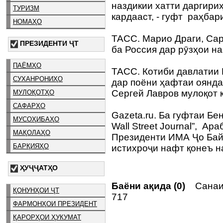
наздикии хатти даргири
ТУРИЗМ
кардааст, - гуфт раҳба
НОМАҲО
ТАСС. Марио Драги, Сар
ПРЕЗИДЕНТИ ҶТ
ба Россия дар рӯзҳои на
ПАЁМҲО
ТАСС. Котиби давлатии 
СУХАНРОНИҲО
дар поёни ҳафтаи оянда
Сергей Лавров мулоқот 
МУЛОҚОТҲО
САФАРҲО
Gazeta.ru. Ба гуфтаи Б
МУСОҲИБАҲО
Wall Street Journal”, А
МАҚОЛАҲО
Президенти ИМА Ҷо Бай
БАРҚИЯҲО
истихроҷи нафт қонеъ н
ҲУҶҶАТҲО
Баёни ақида (0)
Санаи 
ҚОНУНҲОИ ҶТ
717
ФАРМОНҲОИ ПРЕЗИДЕНТ
ҚАРОРҲОИ ҲУКУМАТ