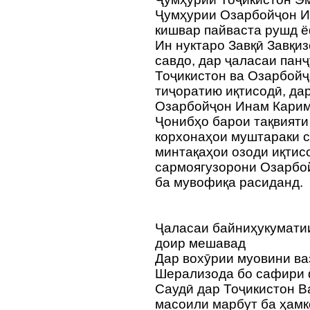
Ҷумҳурии Озарбойҷон И
кишвар пайваста рушд ё
Ин нуктаро Завқӣ Завқиз
савдо, дар ҷаласаи пан
Тоҷикистон ва Озарбойҷ
тиҷоратию иқтисодӣ, да
Озарбойҷон Инам Карим
Ҷонибҳо барои тақвияти
корхонаҳои муштараки с
минтақаҳои озоди иқтис
сармоягузорони Озарбо
ба мувофиқа расиданд.
Ҷаласаи байниҳукумати
доир мешавад
Дар вохӯрии муовини в
Шерализода бо сафири 
Саудӣ дар Тоҷикистон 
масоили марбут ба ҳамк