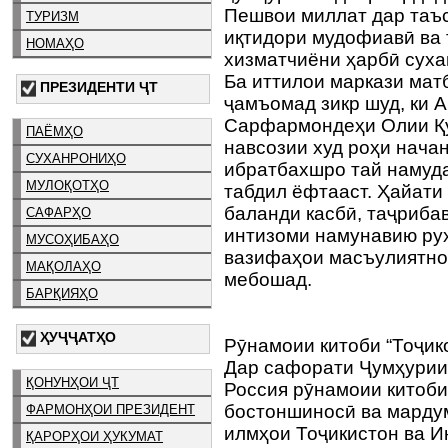
Пешвои миллат дар таъс
ТУРИЗМ
иқтидори мудофиавӣ ва 
НОМАҲО
хизматчиёни ҳарбӣ суха
Ба иттилои маркази мат
ПРЕЗИДЕНТИ ҶТ
ҷамъомад зикр шуд, ки 
Сарфармондеҳи Олии Қу
ПАЁМҲО
навсозии худ роҳи начан
СУХАНРОНИҲО
ибратбахшро тай намуда
МУЛОҚОТҲО
табдил ёфтааст. Ҳайати
баланди касбӣ, таҷрибав
САФАРҲО
интизоми намунавию ру
МУСОҲИБАҲО
вазифаҳои масъулиятнок
МАҚОЛАҲО
мебошад.
БАРҚИЯҲО
ҲУҶҶАТҲО
Рӯнамоии китоби “Тоҷик
Дар сафорати Ҷумҳурии
ҚОНУНҲОИ ҶТ
Россия рӯнамоии китоби
бостоншиносӣ ва марду
ФАРМОНҲОИ ПРЕЗИДЕНТ
илмҳои Тоҷикистон ва И
ҚАРОРҲОИ ҲУКУМАТ