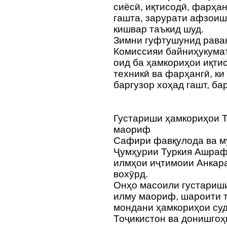
сиёсӣ, иқтисодӣ, фарҳа
гашта, зарурати афзоиш
кишвар таъкид шуд.
Зимни гуфтушунид рава
Комиссияи байниҳукума
оид ба ҳамкориҳои иқти
техникӣ ва фарҳангӣ, к
баргузор хоҳад гашт, ба
Густариши ҳамкориҳои Т
маориф
Сафири фавқулода ва м
Ҷумҳурии Туркия Ашраф
илмҳои иҷтимоии Анкар
вохӯрд.
Онҳо масоили густариши
илму маориф, шароити т
мондани ҳамкориҳои су
Тоҷикистон ва донишгоҳ