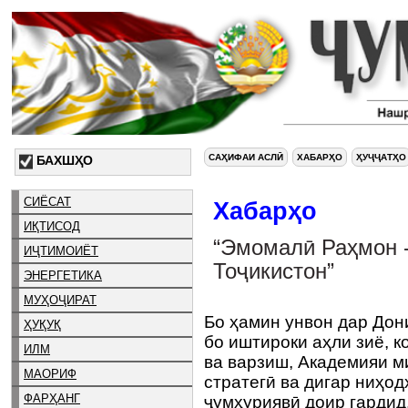
САҲИФАИ АСЛӢ
ХАБАРҲО
ҲУҶҶАТҲО
БАХШҲО
СИЁСАТ
Хабарҳо
ИҚТИСОД
“Эмомалӣ Раҳмон -
ИҶТИМОИЁТ
Тоҷикистон”
ЭНЕРГЕТИКА
МУҲОҶИРАТ
Бо ҳамин унвон дар До
ҲУҚУҚ
бо иштироки аҳли зиё, 
ИЛМ
ва варзиш, Академияи м
МАОРИФ
стратегӣ ва дигар ниҳо
ФАРҲАНГ
ҷумҳуриявӣ доир гардид