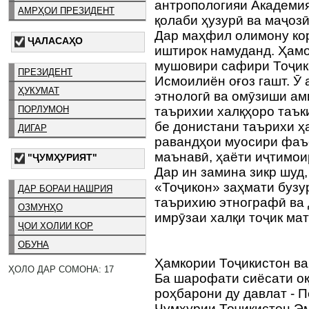
антропологияи Академия
АМРҲОИ ПРЕЗИДЕНТ
қолаби ҳузурӣ ва маҷозӣ
Дар маҳфил олимону ко
ҶАЛАСАҲО
иштирок намуданд. Ҳам
мушовири сафири Тоҷик
ПРЕЗИДЕНТ
Исмоилиён оғоз гашт. Ӯ 
ҲУКУМАТ
этнологӣ ва омӯзиши ам
ПОРЛУМОН
таърихии халқҳоро таъки
бе донистани таърихи ҳ
ДИГАР
равандҳои муосири фаъ
маънавӣ, ҳаёти иҷтимои
"ҶУМҲУРИЯТ"
Дар ин замина зикр шуд
«Тоҷикон» заҳмати бузур
ДАР БОРАИ НАШРИЯ
таърихию этнографӣ ва 
ОЗМУНҲО
имрӯзаи халқи тоҷик ма
ҶОИ ХОЛИИ КОР
ОБУНА
Ҳамкории Тоҷикистон в
ҲОЛО ДАР СОМОНА: 17
Ба шарофати сиёсати о
роҳбарони ду давлат - 
Ҷумҳурии Тоҷикистон Э