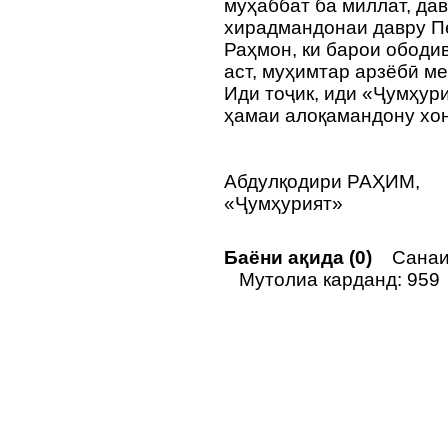
муҳаббат ба миллат, дав
хирадмандонаи давру П
Раҳмон, ки барои ободи
аст, муҳимтар арзёбӣ м
Иди тоҷик, иди «Ҷумҳур
ҳамаи алоқамандону хон
Абдулқодири РАҲИМ,
«Ҷумҳурият»
Баёни ақида (0)
Санаи 
Мутолиа карданд: 959