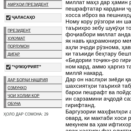
миллат маҳз дар ҳамин 
АМРҲОИ ПРЕЗИДЕНТ
пешрафтатар кардани ҷ
хосса иброз ва пешниҳо
ҶАЛАСАҲО
Ному кору рӯзгори ин ш
таърихро зебу шукӯҳи т
ПРЕЗИДЕНТ
фоҷиабори миллат андак
ҲУКУМАТ
як навъ қаҳрамониро ме
ПОРЛУМОН
аҳли эҷоди рӯзнома, ҳа
ки таъкиди беҳтару беш
ДИГАР
«Бедории тоҷик»-ро гир
ном кард, аммо ҳаргиз 
"ҶУМҲУРИЯТ"
миллӣ накард.
Дар он наслҳои зиёди қ
ДАР БОРАИ НАШРИЯ
шахсиятҳои таърихӣ таб
ОЗМУНҲО
барои пешрафт ва пойдо
ҶОИ ХОЛИИ КОР
ин сарзамини аҷдодӣ са
ОБУНА
гирифтанд.
Баргузории маҳфилҳои 
ҲОЛО ДАР СОМОНА: 29
овард, ки мактаби хоси 
мекунем ва ҳам ифтихор
арзи ҳастиву фаъолияти