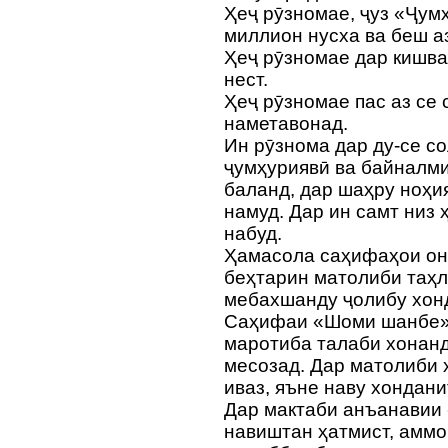
Ҳеҷ рӯзномае, ҷуз «Ҷумҳ
миллион нусха ва беш 
Ҳеҷ рӯзномае дар кишва
нест.
Ҳеҷ рӯзномае пас аз се 
наметавонад.
Ин рӯзнома дар ду-се со
ҷумҳуриявӣ ва байналми
баланд, дар шаҳру ноҳи
намуд. Дар ин самт низ
набуд.
Ҳамасола саҳифаҳои онр
беҳтарин матолиби таҳл
мебахшанду ҷолибу хон
Саҳифаи «Шоми шанбе» 
маротиба талаби хонан
месозад. Дар матолиби 
иваз, яъне наву хондан
Дар мактаби анъанавии 
навиштан ҳатмист, аммо