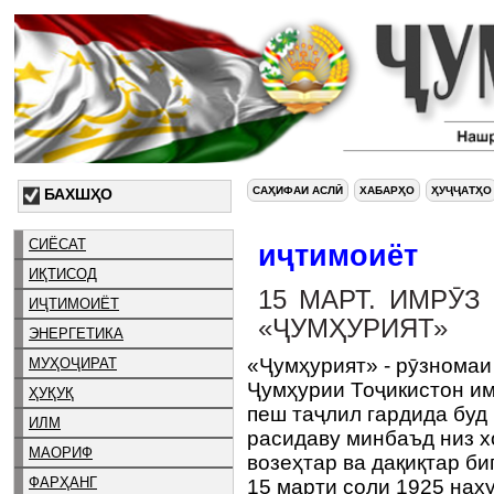
САҲИФАИ АСЛӢ
ХАБАРҲО
ҲУҶҶАТҲО
БАХШҲО
СИЁСАТ
иҷтимоиёт
ИҚТИСОД
15 МАРТ. ИМРӮЗ
ИҶТИМОИЁТ
«ҶУМҲУРИЯТ»
ЭНЕРГЕТИКА
«Ҷумҳурият» - рӯзномаи
МУҲОҶИРАТ
Ҷумҳурии Тоҷикистон имр
ҲУҚУҚ
пеш таҷлил гардида буд
ИЛМ
расидаву минбаъд низ х
МАОРИФ
возеҳтар ва дақиқтар б
ФАРҲАНГ
15 марти соли 1925 нах