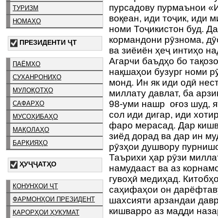
пурсадову пурмаънои «И
ТУРИЗМ
воқеан, иди тоҷик, иди 
НОМАҲО
номи Тоҷикистон буд. Д
кормандони рӯзнома, дӯ
ПРЕЗИДЕНТИ ҶТ
ва зиёиён ҳеҷ интиҳо на
Агарчи баъдҳо бо тақозо
ПАЁМҲО
нақшаҳои бузург номи р
СУХАНРОНИҲО
монд. Ин як иди одӣ нест
МУЛОҚОТҲО
миллату давлат, ба арз
98-уми нашр оғоз шуд, я
САФАРҲО
сол иди дигар, иди хоти
МУСОҲИБАҲО
фаро мерасад. Дар кишв
МАҚОЛАҲО
зиёд дорад ва дар ин му
БАРҚИЯҲО
рӯзҳои душвору пурнишо
Таърихи ҳар рӯзи милл
ҲУҶҶАТҲО
намудааст ва аз корнам
гувоҳӣ медиҳад. Китобҳ
ҚОНУНҲОИ ҶТ
саҳифаҳои он дарёфтаву
шахсияти арзандаи давр
ФАРМОНҲОИ ПРЕЗИДЕНТ
кишварро аз мадди наза
ҚАРОРҲОИ ҲУКУМАТ