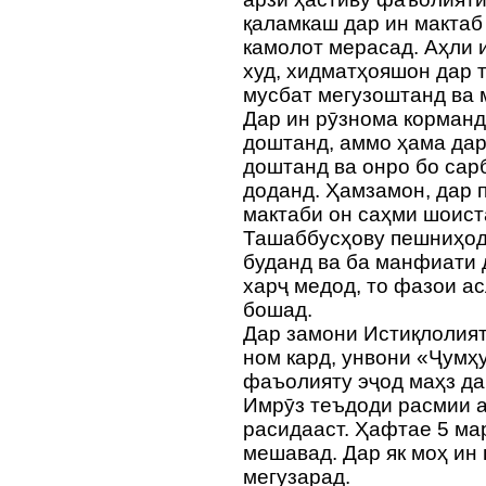
қаламкаш дар ин мактаб
камолот мерасад. Аҳли 
худ, хидматҳояшон дар 
мусбат мегузоштанд ва 
Дар ин рӯзнома корман
доштанд, аммо ҳама дар 
доштанд ва онро бо сар
доданд. Ҳамзамон, дар 
мактаби он саҳми шоист
Ташаббусҳову пешниҳо
буданд ва ба манфиати 
харҷ медод, то фазои а
бошад.
Дар замони Истиқлолият
ном кард, унвони «Ҷумҳ
фаъолияту эҷод маҳз да
Имрӯз теъдоди расмии 
расидааст. Ҳафтае 5 ма
мешавад. Дар як моҳ ин
мегузарад.