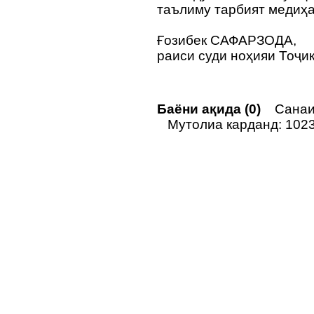
таълиму тарбият медиҳ
Ғозибек САФАРЗОДА,
раиси суди ноҳияи Тоҷи
Баёни ақида (0)
Санаи 
Мутолиа карданд: 102