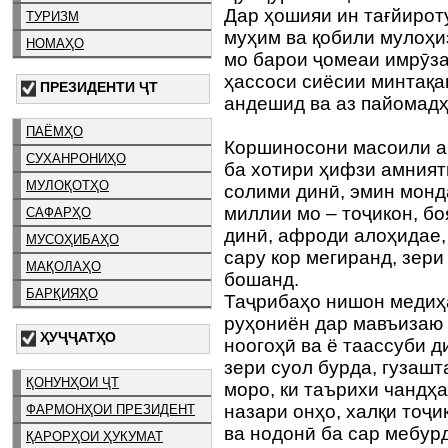
Дар ҳошияи ин тағйироту
ТУРИЗМ
муҳим ва қобили мулоҳи
НОМАҲО
мо барои ҷомеаи имрӯза
ҳассоси сиёсии минтақа
ПРЕЗИДЕНТИ ҶТ
андешид ва аз пайомадҳ
ПАЁМҲО
Коршиносони масоили ам
СУХАНРОНИҲО
ба хотири ҳифзи амният
МУЛОҚОТҲО
солими динӣ, эмин мон
миллии мо – тоҷикон, б
САФАРҲО
динӣ, афроди алоҳидае,
МУСОҲИБАҲО
сару кор мегиранд, зери
МАҚОЛАҲО
бошанд.
БАРҚИЯҲО
Таҷрибаҳо нишон медиҳа
руҳониён дар мавъизаю
ҲУҶҶАТҲО
ноогоҳӣ ва ё таассуби 
зери суол бурда, гузаш
ҚОНУНҲОИ ҶТ
моро, ки таърихи чандҳа
назари онҳо, халқи тоҷи
ФАРМОНҲОИ ПРЕЗИДЕНТ
ва нодонӣ ба сар мебурд
ҚАРОРҲОИ ҲУКУМАТ