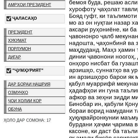
бемоя буда, решаю асли 
АМРҲОИ ПРЕЗИДЕНТ
хурофоту ҷаҳолат тавли
Бояд гуфт, ки таълимот
ҶАЛАСАҲО
мо аз он нуқтаи назар ха
аксари руҳониёне, ки б
ПРЕЗИДЕНТ
ҷавононро ҷалб мекунан
ҲУКУМАТ
надошта, ҷаҳонбинӣ ва 
ПОРЛУМОН
маҳдуданд. Маҳз ҳамин 
динии ҷавонони ноогоҳ,
ДИГАР
онҳоро нисбат ба гузашт
арзишҳо, суннатҳо ва у
"ҶУМҲУРИЯТ"
ин арзишҳоро барои як 
қабул муаррифӣ мекунанд
ДАР БОРАИ НАШРИЯ
ҳадафҳои ин гуна таъли
ОЗМУНҲО
афкор ва зеҳни зидди 
ҶОИ ХОЛИИ КОР
Бинобар ин, қабули Қон
ОБУНА
бораи ворид намудани т
ҳуқуқвайронкунии маъму
ҲОЛО ДАР СОМОНА: 17
бурдани ҳаҷми ҷарима 
касоне, ки даст ба таъл
як амали бисёр саривақ