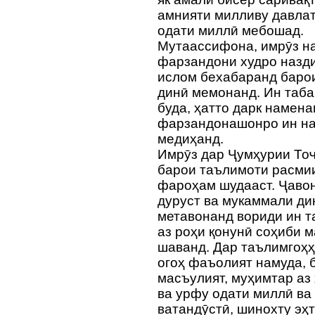
амнияти милливу давлат
одати миллӣ мебошад.
Мутаассифона, имрӯз н
фарзандони худро назди
ислом бехабаранд баро
динӣ мемонанд. Ин таба
буда, ҳатто дарк намена
фарзандонашонро ин наф
медиҳанд.
Имрӯз дар Ҷумҳурии Тоҷ
барои таълимоти расмии
фароҳам шудааст. Ҷавон
дуруст ва мукаммали ди
метавонанд вориди ин т
аз роҳи қонунӣ соҳиби 
шаванд. Дар таълимгоҳҳ
огоҳ фаъолият намуда, б
масъулият, муҳимтар аз
ва урфу одати миллӣ ва
ватандӯстӣ, шинохту э