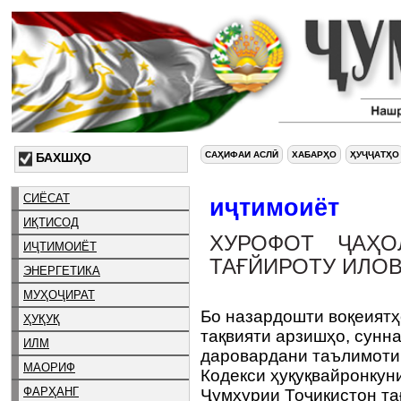
САҲИФАИ АСЛӢ
ХАБАРҲО
ҲУҶҶАТҲО
БАХШҲО
СИЁСАТ
иҷтимоиёт
ИҚТИСОД
ХУРОФОТ ҶАҲО
ИҶТИМОИЁТ
ТАҒЙИРОТУ ИЛОВ
ЭНЕРГЕТИКА
МУҲОҶИРАТ
Бо назардошти воқеиятҳ
ҲУҚУҚ
тақвияти арзишҳо, сунн
ИЛМ
даровардани таълимоти 
МАОРИФ
Кодекси ҳуқуқвайронкун
ФАРҲАНГ
Ҷумҳурии Тоҷикистон та