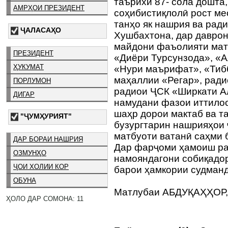
таърихи 87- сола дошта
АМРҲОИ ПРЕЗИДЕНТ
соҳибистиқлолӣ рост ме
танҳо як нашрия ва рад
ҶАЛАСАҲО
Хушбахтона, дар давро
майдони фаъолияти матб
ПРЕЗИДЕНТ
«Диёри Турсунзода», «А
ҲУКУМАТ
«Нури маърифат», «Тибб
маҳаллии «Регар», рад
ПОРЛУМОН
радиои ҶСК «Ширкати А
ДИГАР
намудани фазои иттило
шаҳр дорои мактаб ва т
"ҶУМҲУРИЯТ"
бузургтарин нашрияҳои
матбуоти ватанӣ саҳми 
ДАР БОРАИ НАШРИЯ
Дар фарҷоми ҳамоиш ра
ОЗМУНҲО
намояндагони собиқадо
ҶОИ ХОЛИИ КОР
барои ҳамкории судманд
ОБУНА
Матлубаи АБДУҚАҲҲОР,
ҲОЛО ДАР СОМОНА: 11