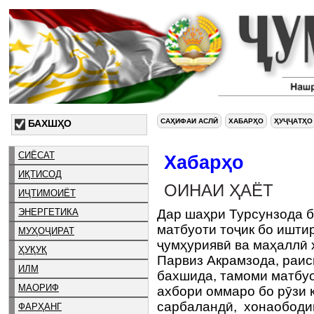
САҲИФАИ АСЛӢ
ХАБАРҲО
ҲУҶҶАТҲО
БАХШҲО
СИЁСАТ
Хабарҳо
ИҚТИСОД
ОИНАИ ҲАЁТ
ИҶТИМОИЁТ
ЭНЕРГЕТИКА
Дар шаҳри Турсунзода б
матбуоти тоҷик бо ишти
МУҲОҶИРАТ
ҷумҳуриявӣ ва маҳаллӣ 
ҲУҚУҚ
Парвиз Акрамзода, раи
ИЛМ
бахшида, тамоми матбуо
МАОРИФ
ахбори оммаро бо рӯзи 
сарбаландӣ, хонаободи
ФАРҲАНГ