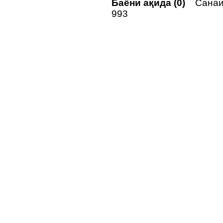
Баёни ақида (0)
Санаи 
993