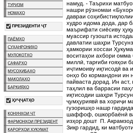
намуд. - Таърихи матбуо
ТУРИЗМ
нашри рӯзномаи «Бухор
НОМАҲО
давраи соҳибистиқлолии
худро идома дода, дар 
ПРЕЗИДЕНТИ ҶТ
маърифати сиёсиву ҳуқу
муассир гузошта истода
ПАЁМҲО
давлатии шаҳри Турсунз
СУХАНРОНИҲО
ҳамкории хоссаи Ҳукума
воситаҳои ахбори омма
МУЛОҚОТҲО
миллӣ, тарғиби ғояҳои 
САФАРҲО
иҷтимоиву иқтисодӣ ва
МУСОҲИБАҲО
онҳо бо кормандони ин 
МАҚОЛАҲО
пайваста дорад. Ин аст,
БАРҚИЯҲО
таҳлил ва баррасии паҳ
иқтисодии шаҳри Турсун
ҲУҶҶАТҲО
ҷумҳуриявӣ ва хориҷи м
гузоришҳо нашр гардида
ҚОНУНҲОИ ҶТ
шаффоф, ошкорбаёнӣ ва 
изҳор дошт П. Акрамзод
ФАРМОНҲОИ ПРЕЗИДЕНТ
Зикр гардид, ки матбуо
ҚАРОРҲОИ ҲУКУМАТ