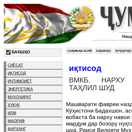
САҲИФАИ АСЛӢ
ХАБАРҲО
ҲУҶҶАТҲО
БАХШҲО
СИЁСАТ
иқтисод
ИҚТИСОД
ВМКБ. НАРХУ
ИҶТИМОИЁТ
ТАҲЛИЛ ШУД
ЭНЕРГЕТИКА
МУҲОҶИРАТ
Машварати фаврии назд
ҲУҚУҚ
Кӯҳистони Бадахшон, ас
ИЛМ
вобаста ба нарху навои
МАОРИФ
мардум дар бозору нуқт
ФАРҲАНГ
шуд. Раиси Вилояти Му