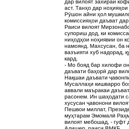
дар вилоят захираи коф
аст. Танҳо дар ноҳияҳо
Рӯшон айни ҳол мушкило
комиссияҳои даъват дар
Раиси вилоят Мирзонаб
супориш дод, ки комисс
ниҳодҳои ноҳиявии он к
намоянд. Махсусан, ба 
вазъияти хуб надорад, 
кард.
- Мо бояд бар хилофи о
даъвати баҳорӣ дар вил
Нақшаи даъвати ҷавонп
Мусаллаҳи кишварро боя
аввали маъракаи даъват
расонем. Ин шаҳодати 
хусусан ҷавонони вилоя
Пешвои миллат, Презид
муҳтарам Эмомалӣ Раҳмо
вилоят мебошад, - гуфт
Алишер, раиси ВМКБ.