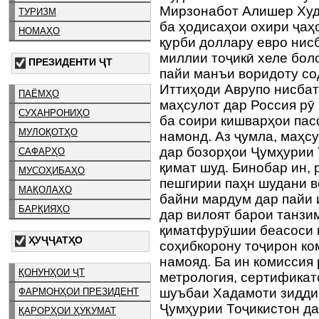
Мирзонабот Алишер Худо
ТУРИЗМ
ба ҳодисаҳои охири ҷаҳ
НОМАҲО
қурби доллару евро нис
миллии тоҷикӣ хеле бол
ПРЕЗИДЕНТИ ҶТ
пайи манъи воридоту со
Иттиҳоди Аврупо нисбат
ПАЁМҲО
маҳсулот дар Россия рӯ
СУХАНРОНИҲО
ба соири кишварҳои па
МУЛОҚОТҲО
намонд. Аз ҷумла, маҳс
дар бозорҳои Ҷумҳурии 
САФАРҲО
қимат шуд. Бинобар ин,
МУСОҲИБАҲО
пешгирии паҳн шудани в
МАҚОЛАҲО
байни мардум дар пайи 
БАРҚИЯҲО
дар вилоят барои танзи
қиматфурӯшии беасоси 
ҲУҶҶАТҲО
соҳибкорону тоҷирон ко
намояд. Ба ин комиссия
ҚОНУНҲОИ ҶТ
метрология, сертификат
шуъбаи Хадамоти зидди
ФАРМОНҲОИ ПРЕЗИДЕНТ
Ҷумҳурии Тоҷикистон да
ҚАРОРҲОИ ҲУКУМАТ