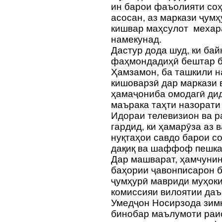
ин барои фаъолияти соҳ
асосан, аз маркази ҷум
кишвар маҳсулот мехара
намекунад.
Дастур дода шуд, ки бай
фаҳмондадиҳӣ бештар б
Ҳамзамон, ба ташкили 
кишоварзӣ дар маркази в
ҳамаҷониба омодагӣ дид
маърака таҳти назорати
Идораи телевизион ва р
гардид, ки ҳамарӯза аз 
нуқтаҳои савдо барои с
дақиқ ва шаффоф пешк
Дар машварат, ҳамчунин
баҳории ҷавонписарон 
ҷумҳурӣ мавриди муҳоки
комиссияи вилоятии даъ
Умедҷон Носирзода зимн
бинобар маълумоти раис