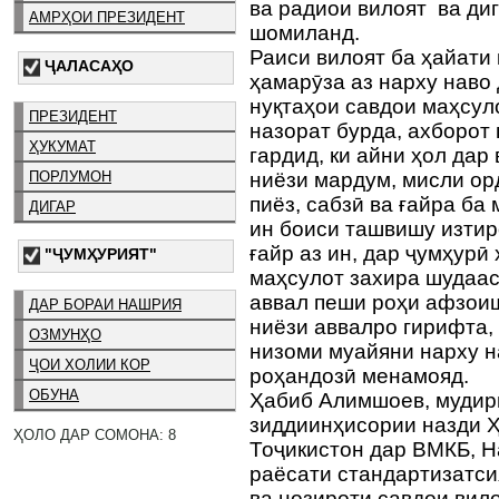
ва радиои вилоят ва ди
АМРҲОИ ПРЕЗИДЕНТ
шомиланд.
Раиси вилоят ба ҳайати 
ҶАЛАСАҲО
ҳамарӯза аз нарху наво 
нуқтаҳои савдои маҳсул
ПРЕЗИДЕНТ
назорат бурда, ахборот
ҲУКУМАТ
гардид, ки айни ҳол дар
ПОРЛУМОН
ниёзи мардум, мисли орд
пиёз, сабзӣ ва ғайра ба
ДИГАР
ин боиси ташвишу изтир
ғайр аз ин, дар ҷумҳурӣ
"ҶУМҲУРИЯТ"
маҳсулот захира шудаас
аввал пеши роҳи афзои
ДАР БОРАИ НАШРИЯ
ниёзи аввалро гирифта,
ОЗМУНҲО
низоми муайяни нарху н
ҶОИ ХОЛИИ КОР
роҳандозӣ менамояд.
ОБУНА
Ҳабиб Алимшоев, муди
зиддиинҳисории назди 
ҲОЛО ДАР СОМОНА: 8
Тоҷикистон дар ВМКБ, Н
раёсати стандартизатси
ва нозироти савдои вил