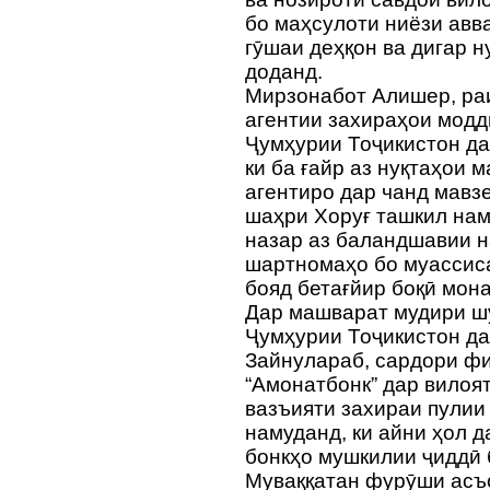
бо маҳсулоти ниёзи авва
гӯшаи деҳқон ва дигар н
доданд.
Мирзонабот Алишер, ра
агентии захираҳои модд
Ҷумҳурии Тоҷикистон д
ки ба ғайр аз нуқтаҳои 
агентиро дар чанд мавз
шаҳри Хоруғ ташкил нам
назар аз баландшавии н
шартномаҳо бо муассис
бояд бетағйир боқӣ мона
Дар машварат мудири ш
Ҷумҳурии Тоҷикистон д
Зайнулараб, сардори ф
“Амонатбонк” дар вилоя
вазъияти захираи пулии 
намуданд, ки айни ҳол 
бонкҳо мушкилии ҷиддӣ 
Муваққатан фурӯши асъо