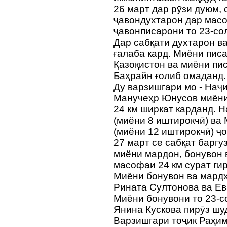
26 март дар рӯзи дуюм,
ҷавондухтарон дар масо
ҷавонписарони то 23-со
Дар сабқати духтарон в
ғалаба кард. Миёни пис
Қазоқистон ва миёни пи
Баҳрайн ғолиб омаданд.
Ду варзишгари мо - Наҷ
Манучеҳр Юнусов миёни
24 км ширкат карданд. Н
(миёни 8 иштирокчӣ) ва 
(миёни 12 иштирокчӣ) ҷ
27 март се сабқат барг
миёни мардон, бонувон 
масофаи 24 км сурат ги
Миёни бонувон ва мард
Рината Султонова ва Ев
Миёни бонувони то 23-с
Янина Кускова пирӯз шу
Варзишгари тоҷик Раҳи