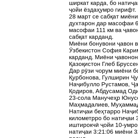
ширкат карда, бо натиҷа
ҷойи ёздаҳумро гирифт.
28 март се сабқат миёни
духтарон дар масофаи 6
масофаи 111 км ва ҷаво
сабқат карданд.
Миёни бонувони ҷавон 
Ӯзбекистон София Кари
карданд. Миёни ҷавонон
Қазоқистон Глеб Бруссе
Дар рӯзи чорум миёни б
Қурбонова, Гулширин Ҷ
Наҷибулло Рустамов, Ҷ
Қодиров, Абдусамад Оди
23-сола Манучеҳр Юнус
Маҳмадалиев, Муҳаммад
Натиҷаи беҳтарро Наҷи
километрро бо натиҷаи 3
иштирокчӣ ҷойи 10-умро
натиҷаи 3:21:06 миёни 