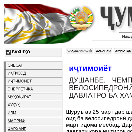
САҲИФАИ АСЛӢ
ХАБАРҲО
ҲУҶҶАТҲО
БАХШҲО
СИЁСАТ
иҷтимоиёт
ИҚТИСОД
ДУШАНБЕ. ЧЕМ
ИҶТИМОИЁТ
ВЕЛОСИПЕДРО
ЭНЕРГЕТИКА
ДАВЛАТРО БА ҲА
МУҲОҶИРАТ
ҲУҚУҚ
Шуруъ аз 25 март дар 
ИЛМ
оид ба велосипедронӣ да
МАОРИФ
март идома меёбад. Дар
ФАРҲАНГ
давлати қора иштирок д