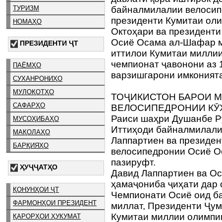
ТУРИЗМ
байналмилалии велосип
президенти Кумитаи ол
НОМАҲО
Октоҳари ва президент
Осиё Осама ал-Шафар м
ПРЕЗИДЕНТИ ҶТ
иттилои Кумитаи миллии
чемпионат ҷавонони аз 1
ПАЁМҲО
варзишгарони имконият
СУХАНРОНИҲО
МУЛОҚОТҲО
ТОҶИКИСТОН БАРОИ 
САФАРҲО
ВЕЛОСИПЕДРОНИИ КӮ
Раиси шаҳри Душанбе Р
МУСОҲИБАҲО
Иттиҳоди байналмилали
МАҚОЛАҲО
Лаппартиен ва президе
БАРҚИЯҲО
велосипедронии Осиё О
пазируфт.
ҲУҶҶАТҲО
Давид Лаппартиен ва О
ҳамаҷониба ҷиҳати дар 
ҚОНУНҲОИ ҶТ
Чемпионати Осиё оид б
ФАРМОНҲОИ ПРЕЗИДЕНТ
миллат, Президенти Ҷум
Кумитаи миллии олимпи
ҚАРОРҲОИ ҲУКУМАТ