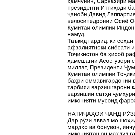
ҳамчунин, Сарвазири ма
президенти Иттиҳоди б
ҷаноби Давид Лаппарти
велосипедронии Осиё О
Кумитаи олимпии Индон
намуд.
Таъкид гардид, ки соҳаи
афзалиятноки сиёсати 
Тоҷикистон ба ҳисоб ра
ҳамешагии Асосгузори с
миллат, Президенти Ҷум
Кумитаи олимпии Тоҷик
баҳри оммавигардонии в
тарбияи варзишгарони к
варзишии сатҳи ҷумҳури
имконияти мусоид фаро
НАТИҶАҲОИ ЧАНД РӮЗ
Дар рӯзи аввал мо шоҳи
мардҳо ва бонувон, инч
имконияташон маҳдуд г