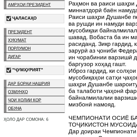
Раҳмон ва раиси шаҳри
АМРҲОИ ПРЕЗИДЕНТ
миннатдорӣ баён намуд
Раиси шаҳри Душанбе п
ҶАЛАСАҲО
ва рушди ин намуди вар
мусобиқаи байналмилал
ПРЕЗИДЕНТ
шавад. Вобаста ба ин м
ҲУКУМАТ
расиданд. Зикр гардид, 
ПОРЛУМОН
зарурӣ аз ҷониби Федер
ин чорабинии варзишӣ д
ДИГАР
баргузор хоҳад гашт.
"ҶУМҲУРИЯТ"
Иброз гардид, ки солҳои
мусобиқаҳои сатҳи ҷаҳон
шаҳри Душанбе шароиту
ДАР БОРАИ НАШРИЯ
ба талаботи ҷаҳонӣ фар
ОЗМУНҲО
байналмилалии варзиш
ҶОИ ХОЛИИ КОР
мизбонӣ намояд.
ОБУНА
ЧЕМПИОНАТИ ОСИЁ Б
ҲОЛО ДАР СОМОНА: 6
ТОҶИКИСТОН МУСОИДА
Дар доираи Чемпионати 