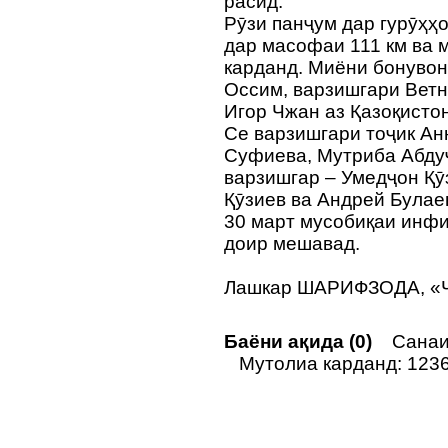
расид.
Рӯзи панҷум дар гурӯҳҳо
дар масофаи 111 км ва 
карданд. Миёни бонувон
Оссим, варзишгари Ветн
Игор Чжан аз Қазоқистон
Се варзишгари тоҷик Ан
Суфиева, Мутриба Абду
варзишгар – Умедҷон Қӯ
Қӯзиев ва Андрей Булае
30 март мусобиқаи инф
доир мешавад.
Лашкар ШАРИФЗОДА, «
Баёни ақида (0)
Санаи 
Мутолиа карданд: 123