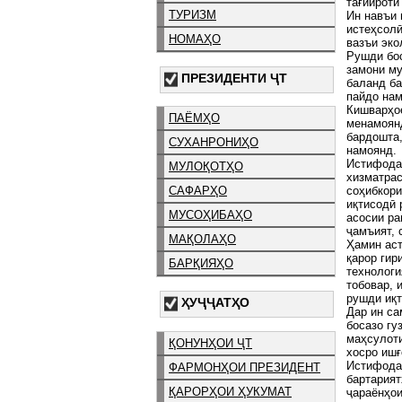
тағйироти
ТУРИЗМ
Ин навъи 
истеҳсолӣ
НОМАҲО
вазъи эко
Рушди бос
замони му
ПРЕЗИДЕНТИ ҶТ
баланд ба
пайдо нам
Кишварҳое
ПАЁМҲО
менамоян
бардошта,
СУХАНРОНИҲО
намоянд.
Истифода 
МУЛОҚОТҲО
хизматрас
соҳибкори
САФАРҲО
иқтисодӣ 
МУСОҲИБАҲО
асосии ра
ҷамъият, 
МАҚОЛАҲО
Ҳамин аст
қарор гир
БАРҚИЯҲО
технологи
тобовар, 
рушди иқт
ҲУҶҶАТҲО
Дар ин са
босазо гу
маҳсулоти
ҚОНУНҲОИ ҶТ
хосро ишғ
Истифодаи
ФАРМОНҲОИ ПРЕЗИДЕНТ
бартарият
ҚАРОРҲОИ ҲУКУМАТ
ҷараёнҳои