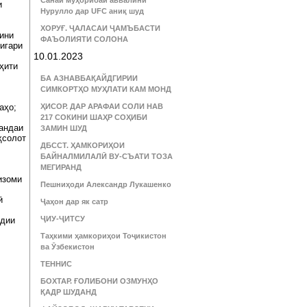
Санаи муҳорибаи аввалини
и
Нурулло дар UFC аниқ шуд
ХОРУҒ. ҶАЛАСАИ ҶАМЪБАСТИ
мини
ФАЪОЛИЯТИ СОЛОНА
игари
10.01.2023
ҳити
БА АЗНАВБАҚАЙДГИРИИ
СИМКОРТҲО МУҲЛАТИ КАМ МОНД
раҳо;
ҲИСОР. ДАР АРАФАИ СОЛИ НАВ
217 СОКИНИ ШАҲР СОҲИБИ
нандаи
ЗАМИН ШУД
ҳсолот
ДБССТ. ҲАМКОРИҲОИ
БАЙНАЛМИЛАЛӢ ВУ-СЪАТИ ТОЗА
МЕГИРАНД
изоми
Пешниҳоди Александр Лукашенко
ӣ
Ҷаҳон дар як сатр
ҶИУ-ҶИТСУ
удии
Таҳкими ҳамкориҳои Тоҷикистон
ва Ӯзбекистон
ТЕННИС
БОХТАР. ҒОЛИБОНИ ОЗМУНҲО
ҚАДР ШУДАНД