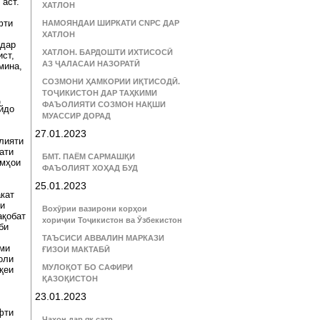
 аст.
ХАТЛОН
фти
НАМОЯНДАИ ШИРКАТИ CNPC ДАР
ХАТЛОН
 дар
ХАТЛОН. БАРДОШТИ ИХТИСОСӢ
ист,
АЗ ҶАЛАСАИ НАЗОРАТӢ
мина,
СОЗМОНИ ҲАМКОРИИ ИҚТИСОДӢ.
ТОҶИКИСТОН ДАР ТАҲКИМИ
д
ФАЪОЛИЯТИ СОЗМОН НАҚШИ
йдо
МУАССИР ДОРАД
27.01.2023
лияти
ҳати
БМТ. ПАЁМ САРМАШҚИ
змҳои
ФАЪОЛИЯТ ХОҲАД БУД
25.01.2023
кат
ии
Вохӯрии вазирони корҳои
ақобат
хориҷии Тоҷикистон ва Ӯзбекистон
би
ТАЪСИСИ АВВАЛИН МАРКАЗИ
ҳми
ҒИЗОИ МАКТАБӢ
оли
МУЛОҚОТ БО САФИРИ
қеи
ҚАЗОҚИСТОН
23.01.2023
фти
Ҷаҳон дар як сатр