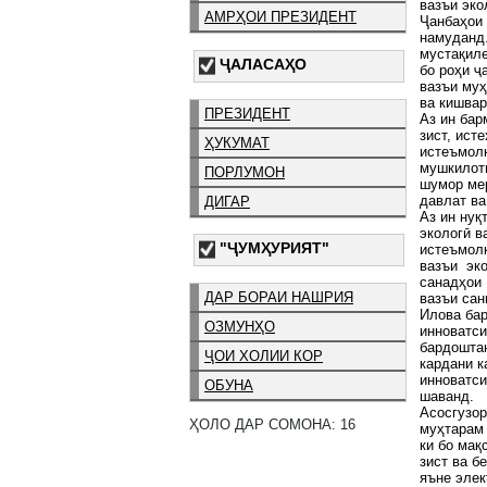
вазъи эко
АМРҲОИ ПРЕЗИДЕНТ
Ҷанбаҳои 
намуданд.
мустақиле
ҶАЛАСАҲО
бо роҳи ҷ
вазъи муҳ
ва кишва
ПРЕЗИДЕНТ
Аз ин бар
зист, ист
ҲУКУМАТ
истеъмол
мушкилоти
ПОРЛУМОН
шумор мер
давлат ва
ДИГАР
Аз ин нуқ
экологӣ в
"ҶУМҲУРИЯТ"
истеъмол
вазъи эк
санадҳои
ДАР БОРАИ НАШРИЯ
вазъи са
Илова бар
ОЗМУНҲО
инноватси
бардоштан
ҶОИ ХОЛИИ КОР
кардани 
инноватси
ОБУНА
шаванд.
Асосгузор
ҲОЛО ДАР СОМОНА: 16
муҳтарам
ки бо мақ
зист ва б
яъне элек