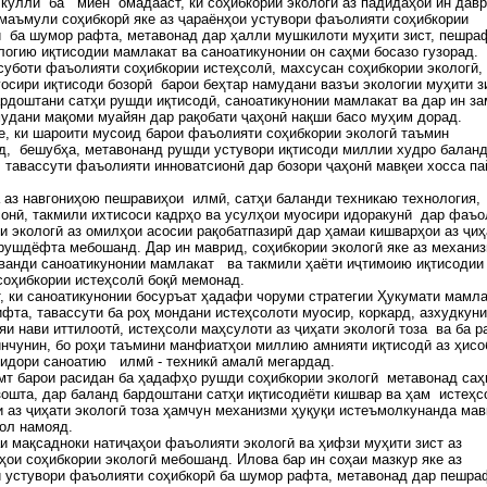
 куллӣ ба миён омадааст, ки соҳибкории экологӣ аз падидаҳои ин давр
маъмули соҳибкорӣ яке аз ҷараёнҳои устувори фаъолияти соҳибкории
 ба шумор рафта, метавонад дар ҳалли мушкилоти муҳити зист, пешра
логию иқтисодии мамлакат ва саноатикунонии он саҳми босазо гузорад.
уботи фаъолияти соҳибкории истеҳсолӣ, махсусан соҳибкории экологӣ,
осири иқтисоди бозорӣ барои беҳтар намудани вазъи экологии муҳити з
рдоштани сатҳи рушди иқтисодӣ, саноатикунонии мамлакат ва дар ин за
удани мақоми муайян дар рақобати ҷаҳонӣ нақши басо муҳим дорад.
, ки шароити мусоид барои фаъолияти соҳибкории экологӣ таъмин
д, бешубҳа, метавонанд рушди устувори иқтисоди миллии худро балан
 тавассути фаъолияти инноватсионӣ дар бозори ҷаҳонӣ мавқеи хосса па
аз навгониҳою пешравиҳои илмӣ, сатҳи баланди техникаю технология,
онӣ, такмили ихтисоси кадрҳо ва усулҳои муосири идоракунӣ дар фаъо
и экологӣ аз омилҳои асосии рақобатпазирӣ дар ҳамаи кишварҳои аз ҷи
рушдёфта мебошанд. Дар ин маврид, соҳибкории экологӣ яке аз механи
ванди саноатикунонии мамлакат ва такмили ҳаёти иҷтимоию иқтисодии
соҳибкории истеҳсолӣ боқӣ мемонад.
, ки саноатикунонии босуръат ҳадафи чоруми стратегии Ҳукумати мамла
ифта, тавассути ба роҳ мондани истеҳсолоти муосир, коркард, азхудкун
яи нави иттилоотӣ, истеҳсоли маҳсулоти аз ҷиҳати экологӣ тоза ва ба р
инчунин, бо роҳи таъмини манфиатҳои миллию амнияти иқтисодӣ аз ҳисо
идори саноатию илмӣ - техникӣ амалӣ мегардад.
мт барои расидан ба ҳадафҳо рушди соҳибкории экологӣ метавонад са
зошта, дар баланд бардоштани сатҳи иқтисодиёти кишвар ва ҳам истеҳс
 аз ҷиҳати экологӣ тоза ҳамчун механизми ҳуқуқи истеъмолкунанда мав
ол намояд.
 мақсадноки натиҷаҳои фаъолияти экологӣ ва ҳифзи муҳити зист аз
ҳои соҳибкории экологӣ мебошанд. Илова бар ин соҳаи мазкур яке аз
 устувори фаъолияти соҳибкорӣ ба шумор рафта, метавонад дар пешра