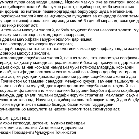
умрукӣ пурра озод карда шаванд. Иқдоми мазкур яке аз самтҳои асоси
 соҳибкории экологӣ ба шумор рафта, соҳибкороне, ки ба муҳити зист
ӣ доранд, аз имтиёзи пешниҳодгардида бархӯрдор шуда метавонанд.
оҳибкории экологӣ яке аз иқтидорҳои пурқувват ва ояндадор барои таъ
увори инкишофи экологию иқтисоди миллӣ ба ҳисоб меравад, самтҳои д
 аз инҳо иборат аст:
ли техникаи махсуси экологӣ, асбобу таҷҳизот барои назорати ҳолати му
тозакунии партовҳо аз моддаҳои зараррасон;
л додани маърифати зарурии экологӣ дар ҷомеа;
а ва коркарди захираҳои дуюмкарата;
ва ҷорӣ намудани техникаю технологияи камзарару сарфакунандаи захи
трасониҳои махсуси экологӣ.
икргардидаи соҳибкории экологӣ, пеш аз ҳама, технологияҳои сарфаку
ираҳо, таҷҳизоту маводи аз ҷиҳати экологӣ бехатар, ҳамчунин, дар исте
дани онҳо, аз нав коркард намудани чӯби истифодагардида, коркарди
 ашё, истифодаи партовҳои сахти маишӣ ва ғайраро дар бар мегиранд.
икр аст, ки усулҳои ҳавасмандгардонии рушди соҳибкории экологӣ дар
Тоҷикистон бо таъмини санадҳои меъёрию ҳуқуқӣ, заминаи ташаккули н
авлат ва бахши хусусӣ, дастгирии давлатии соҳибкории истеҳсолӣ ва
осуръати фаъолияти илмию техникӣ ба рушди босуботи фазои соҳибкор
 намуда, дар амалӣ гаштани ҳадафи чоруми стратегии мамлакат саҳми
узошта метавонад. Инчунин, соҳибкории экологӣ нақши калидӣ дар беҳб
логии муҳити зисти кишвар бозида, барои қонеъ гардондани
унандагон бо маҳсулоти аз ҷиҳати экологӣ тоза саҳмгузор аст.
ШОҲ ДОСТИЕВ,
лмҳои иқтисодӣ, дотсент, мудири кафедраи
ии молияи давлатии Академияи идоракунии
назди Президенти Ҷумҳурии Тоҷикистон