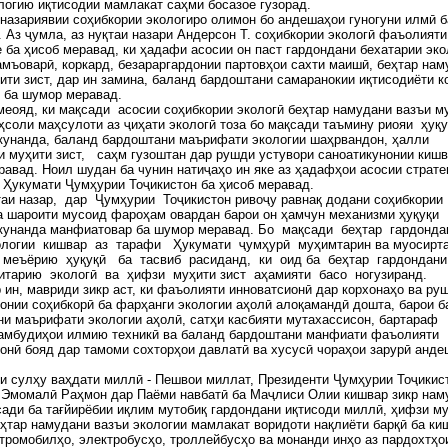
логию иқтисодии мамлакат саҳми босазое гузорад.
назариявии соҳибкории экологиро олимон бо андешаҳои гуногуни илмӣ б
 Аз ҷумла, аз нуқтаи назари Андерсон Т. соҳибкории экологӣ фаъолияти
 ба ҳисоб меравад, ки ҳадафи асосии он паст гардондани бехатарии эко
амъоварӣ, коркард, безараргардонии партовҳои сахти маишӣ, беҳтар нам
ити зист, дар ин замина, баланд бардоштани самаранокии иқтисодиёти к
р ба шумор меравад.
меояд, ки мақсади асосии соҳибкории экологӣ беҳтар намудани вазъи м
еҳсоли маҳсулоти аз ҷиҳати экологӣ тоза бо мақсади таъмину риояи ҳуқу
кунанда, баланд бардоштани маърифати экологии шаҳрвандон, ҳалли
 муҳити зист, саҳм гузоштан дар рушди устувори саноатикунонии кишв
авад. Ноил шудан ба чунин натиҷаҳо ин яке аз ҳадафҳои асосии страте
 Ҳукумати Ҷумҳурии Тоҷикистон ба ҳисоб меравад.
таи назар, дар Ҷумҳурии Тоҷикистон ривоҷу равнақ додани соҳибкории
а шароити мусоид фароҳам овардан барои он ҳамчун механизми ҳуқуқи
кунанда манфиатовар ба шумор меравад. Бо мақсади беҳтар гардонда
ологии кишвар аз тарафи Ҳукумати ҷумҳурӣ муҳимтарин ва муосирт
 меъёрию ҳуқуқӣ ба тасвиб расиданд, ки оид ба беҳтар гардондан
нитарию экологӣ ва ҳифзи муҳити зист аҳамияти басо ногузиранд.
 ин, мавриди зикр аст, ки фаъолияти инноватсионӣ дар корхонаҳо ва ру
онии соҳибкорӣ ба фарҳанги экологии аҳолӣ алоқамандӣ дошта, барои 
и маърифати экологии аҳолӣ, сатҳи касбияти мутахассисон, бартараф
камбудиҳои илмию техникӣ ва баланд бардоштани манфиати фаъолияти
онӣ бояд дар тамоми сохторҳои давлатӣ ва хусусӣ чораҳои зарурӣ анд
и сулҳу ваҳдати миллӣ - Пешвои миллат, Президенти Ҷумҳурии Тоҷикис
 Эмомалӣ Раҳмон дар Паёми навбатӣ ба Маҷлиси Олии кишвар зикр нам
сади ба тағйирёбии иқлим мутобиқ гардондани иқтисоди миллӣ, ҳифзи м
еҳтар намудани вазъи экологии мамлакат воридоти нақлиёти барқӣ ба ки
тромобилҳо, электробусҳо, троллейбусҳо ва монанди инҳо аз пардохтҳо