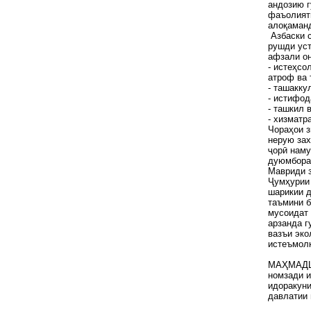
андозию г
фаъолияти
алоқаманд
Азбаски с
рушди уст
афзали он
- истеҳсо
атроф ва 
- ташакку
- истифод
- ташкил 
- хизма
Чораҳои з
нерую зах
ҷорӣ наму
дуюмбораи
Мавриди з
Ҷумҳурии 
шарикии д
таъмини б
мусоидат
арзанда г
вазъи эко
истеъмолк
МАҲМАД
номзади и
идоракун
давлатии 