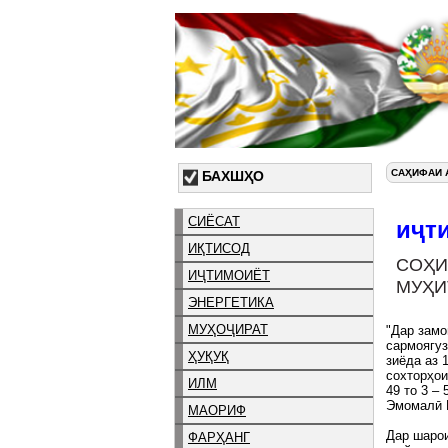
САҲИФАИ 
БАХШҲО
СИЁСАТ
иҷт
ИҚТИСОД
СОҲ
ИҶТИМОИЁТ
МУҲИ
ЭНЕРГЕТИКА
МУҲОҶИРАТ
"Дар замо
сармоягуз
ҲУҚУҚ
зиёда аз 
сохторҳои
ИЛМ
49 то 3 –
Эмомалӣ
МАОРИФ
Дар шарои
ФАРҲАНГ