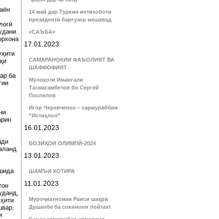
аён
14 май дар Туркия интихоботи
президентӣ баргузор мешавад
логӣ
удани
«САЪБА»
орхона
17.01.2023
уҳити
САМАРАНОКИИ ФАЪОЛИЯТ ВА
қи
ШАФФОФИЯТ
ар ба
Мулоқоти Имангали
гии
Тасмагамбетов бо Сергей
Поспелов
Игор Черевченко – сармураббии
ни
“Истиқлол”
арин
и
16.01.2023
шди
БОЗИҲОИ ОЛИМПӢ-2024
баланд
13.01.2023
ешида
ШАМЪИ ХОТИРА
11.01.2023
тон
уданд,
Муроҷиатномаи Раиси шаҳри
уҳити
швар,
Душанбе ба сокинони пойтахт
и