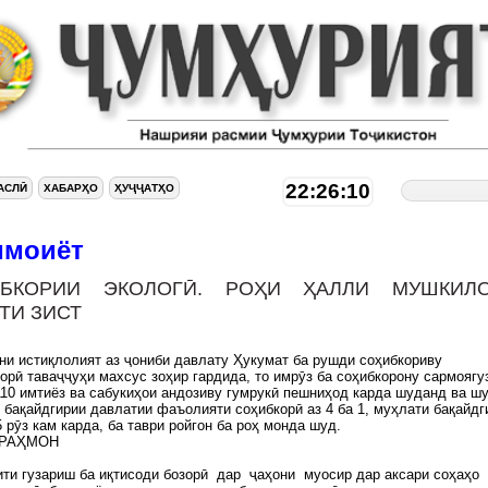
22:26:10
АСЛӢ
ХАБАРҲО
ҲУҶҶАТҲО
имоиёт
ИБКОРИИ ЭКОЛОГӢ. РОҲИ ҲАЛЛИ МУШКИЛ
ТИ ЗИСТ
ни истиқлолият аз ҷониби давлату Ҳукумат ба рушди соҳибкориву
орӣ таваҷҷуҳи махсус зоҳир гардида, то имрӯз ба соҳибкорону сармоягу
110 имтиёз ва сабукиҳои андозиву гумрукӣ пешниҳод карда шуданд ва ш
 бақайдгирии давлатии фаъолияти соҳибкорӣ аз 4 ба 1, муҳлати бақайдг
 5 рӯз кам карда, ба таври ройгон ба роҳ монда шуд.
 РАҲМОН
ти гузариш ба иқтисоди бозорӣ дар ҷаҳони муосир дар аксари соҳаҳо