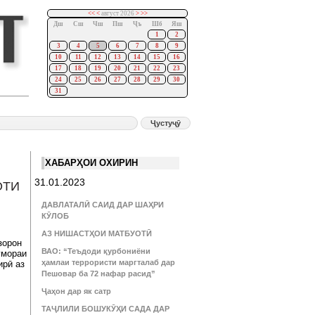
<<
<
август 2026
>
>>
Дш
Сш
Чш
Пш
Ҷъ
Шб
Яш
1
2
3
4
5
6
7
8
9
10
11
12
13
14
15
16
17
18
19
20
21
22
23
24
25
26
27
28
29
30
31
ХАБАРҲОИ ОХИРИН
31.01.2023
ОТИ
ДАВЛАТАЛӢ САИД ДАР ШАҲРИ
КӮЛОБ
АЗ НИШАСТҲОИ МАТБУОТӢ
зорон
ВАО: “Теъдоди қурбониёни
умораи
ҳамлаи террористи маргталаб дар
ирӣ аз
Пешовар ба 72 нафар расид”
Ҷаҳон дар як сатр
ТАҶЛИЛИ БОШУКӮҲИ САДА ДАР