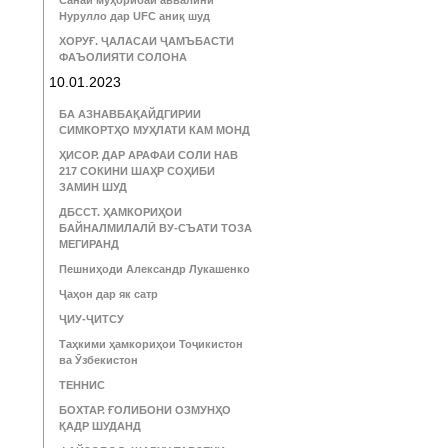
Санаи муҳорибаи аввалини
Нурулло дар UFC аниқ шуд
ХОРУҒ. ҶАЛАСАИ ҶАМЪБАСТИ
ФАЪОЛИЯТИ СОЛОНА
10.01.2023
БА АЗНАВБАҚАЙДГИРИИ
СИМКОРТҲО МУҲЛАТИ КАМ МОНД
ҲИСОР. ДАР АРАФАИ СОЛИ НАВ
217 СОКИНИ ШАҲР СОҲИБИ
ЗАМИН ШУД
ДБССТ. ҲАМКОРИҲОИ
БАЙНАЛМИЛАЛӢ ВУ-СЪАТИ ТОЗА
МЕГИРАНД
Пешниҳоди Александр Лукашенко
Ҷаҳон дар як сатр
ҶИУ-ҶИТСУ
Таҳкими ҳамкориҳои Тоҷикистон
ва Ӯзбекистон
ТЕННИС
БОХТАР. ҒОЛИБОНИ ОЗМУНҲО
ҚАДР ШУДАНД