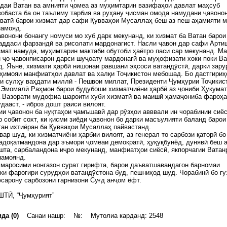
даи Ватан ва амнияти ҷомеа аз муҳимтарин вазифаҳои давлат маҳсуб
вобаста ба он таълиму тарбия ва руҳану ҷисман омода намудани ҷавоно
ватӣ барои хизмат дар сафи Қувваҳои Мусаллаҳ беш аз пеш аҳамияти 
намояд.
авонони бонангу номуси мо хуб дарк мекунанд, ки хизмат ба Ватан барои
аддаси фарзандӣ ва рисолати мардонагист. Насли ҷавон дар сафи Арти
мат намуда, муҳимтарин мактаби обутоби ҳаётро паси сар мекунанд. Ма
 ҷо ҷавонписарон дарси шуҷоату мардонагӣ ва муҳофизати хоки поки В
. Яъне, хизмати ҳарбӣ нишонаи равшани эҳсоси ватандӯстӣ, дарки зару
ҳимояи манфиатҳои давлат ва халқи Тоҷикистон мебошад. Бо дастгириҳ
и сулҳу ваҳдати миллӣ - Пешвои миллат, Президенти Ҷумҳурии Тоҷикис
 Эмомалӣ Раҳмон барои будубоши хизматчиёни ҳарбӣ аз ҷониби Ҳукума
а Вазорати мудофиа шароити хуби хизматӣ ва маишӣ ҳамаҷониба фароҳ
дааст, - иброз дошт раиси вилоят.
и ҷавонон ба нуқтаҳои ҷамъшавӣ дар рӯзҳои авввали ин чорабинии сиё
р собит сохт, ки қисми зиёди ҷавонон бо дарки масъулияти баланд барои
ан ихтиёран ба Қувваҳои Мусаллаҳ пайвастанд.
вар шуд, ки хизматчиёни ҳарбии вилоят, аз генерал то сарбози қаторӣ бо
адоқатмандона дар эъмори ҷомеаи демократӣ, ҳуқуқбунёд, дунявӣ беш 
шта, сарбаландона иҷро мекунанд, манфиатҳои сиёсӣ, якпорчагии Ватан
намоянд.
 маросими нонгазон сурат гирифта, барои даъватшавандагон барномаи
 ки фарогири сурудҳои ватандӯстона буд, пешниҳод шуд. Чорабинӣ бо г
сарону сарбозони гарнизони Суғд анҷом ёфт.
ШТӢ, “Ҷумҳурият”
да (0)
Санаи нашр: №: Мутолиа карданд: 2548