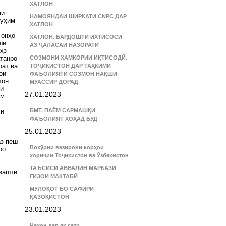
ХАТЛОН
ни
НАМОЯНДАИ ШИРКАТИ CNPC ДАР
муҳим
ХАТЛОН
 онҳо
ХАТЛОН. БАРДОШТИ ИХТИСОСӢ
ши
АЗ ҶАЛАСАИ НАЗОРАТӢ
ҳз
атанро
СОЗМОНИ ҲАМКОРИИ ИҚТИСОДӢ.
рат ва
ТОҶИКИСТОН ДАР ТАҲКИМИ
ои
ФАЪОЛИЯТИ СОЗМОН НАҚШИ
тон
МУАССИР ДОРАД
ти
27.01.2023
ам
сӣ
БМТ. ПАЁМ САРМАШҚИ
ФАЪОЛИЯТ ХОҲАД БУД
25.01.2023
аз пеш
Вохӯрии вазирони корҳои
ро
хориҷии Тоҷикистон ва Ӯзбекистон
ТАЪСИСИ АВВАЛИН МАРКАЗИ
узашти
ҒИЗОИ МАКТАБӢ
МУЛОҚОТ БО САФИРИ
ҚАЗОҚИСТОН
23.01.2023
Ҷаҳон дар як сатр