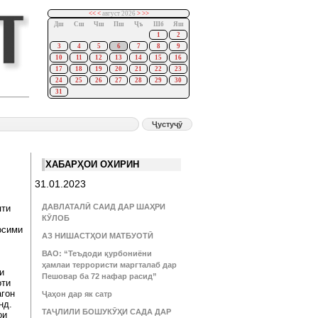
<<
<
август 2026
>
>>
Дш
Сш
Чш
Пш
Ҷъ
Шб
Яш
1
2
3
4
5
6
7
8
9
10
11
12
13
14
15
16
17
18
19
20
21
22
23
24
25
26
27
28
29
30
31
ХАБАРҲОИ ОХИРИН
31.01.2023
ДАВЛАТАЛӢ САИД ДАР ШАҲРИ
яти
КӮЛОБ
осими
АЗ НИШАСТҲОИ МАТБУОТӢ
ВАО: “Теъдоди қурбониёни
ҳамлаи террористи маргталаб дар
и
Пешовар ба 72 нафар расид”
оти
агон
Ҷаҳон дар як сатр
нд.
ТАҶЛИЛИ БОШУКӮҲИ САДА ДАР
ои