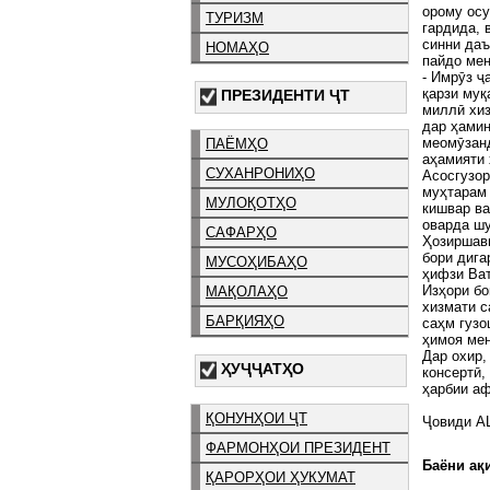
орому осу
ТУРИЗМ
гардида, 
синни даъ
НОМАҲО
пайдо ме
- Имрӯз ҷ
қарзи муқ
ПРЕЗИДЕНТИ ҶТ
миллӣ хиз
дар ҳамин
меомӯзанд
ПАЁМҲО
аҳамияти 
СУХАНРОНИҲО
Асосгузор
муҳтарам
МУЛОҚОТҲО
кишвар в
оварда шу
САФАРҲО
Ҳозиршави
бори дига
МУСОҲИБАҲО
ҳифзи Ват
Изҳори бо
МАҚОЛАҲО
хизмати с
БАРҚИЯҲО
саҳм гузо
ҳимоя ме
Дар охир,
ҲУҶҶАТҲО
консертӣ,
ҳарбии аф
ҚОНУНҲОИ ҶТ
Ҷовиди А
ФАРМОНҲОИ ПРЕЗИДЕНТ
Баёни ақи
ҚАРОРҲОИ ҲУКУМАТ