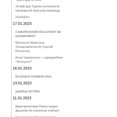
14 май дар Туркия интихоботи
президентӣ баргузор мешавад
«САЪБА»
17.01.2023
САМАРАНОКИИ ФАЪОЛИЯТ ВА
ШАФФОФИЯТ
Мулоқоти Имангали
Тасмагамбетов бо Сергей
Поспелов
Игор Черевченко – сармураббии
“Истиқлол”
16.01.2023
БОЗИҲОИ ОЛИМПӢ-2024
13.01.2023
ШАМЪИ ХОТИРА
11.01.2023
Муроҷиатномаи Раиси шаҳри
Душанбе ба сокинони пойтахт