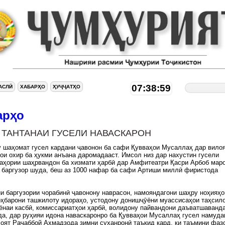
07:39:00
АСЛӢ
ХАБАРҲО
ҲУҶҶАТҲО
арҳо
. ТАНТАНАИ ГУСЕЛИ НАВАСКАРОН
 шаҳомат гусел кардани ҷавонон ба сафи Қувваҳои Мусаллаҳ дар вило
ои охир ба ҳукми анъана даромадааст. Имсол низ дар нахустин гусели
аҳории шаҳрвандон ба хизмати ҳарбӣ дар Амфитеатри Қасри Арбоб мар
 баргузор шуда, беш аз 1000 нафар ба сафи Артиши миллӣ фиристода
и баргузории чорабинӣ ҷавонону наврасон, намояндагони шаҳру ноҳияҳо
оҳбарони ташкилоту идораҳо, устодону донишҷӯёни муассисаҳои таҳсил
ёнаи касбӣ, комиссариатҳои ҳарбӣ, волидону пайвандони даъватшаванд
а, дар руҳияи идона наваскаронро ба Қувваҳои Мусаллаҳ гусел намуда
оят Раҷаббой Аҳмадзода зимни суханронӣ таъкид кард, ки таъмини фаз