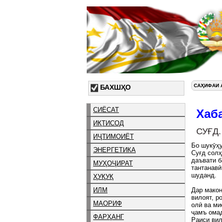
САҲИФАИ 
БАХШҲО
СИЁСАТ
Хаб
ИҚТИСОД
СУҒД
ИҶТИМОИЁТ
Бо шукӯҳу
ЭНЕРГЕТИКА
Суғд солҳ
даъвати б
МУҲОҶИРАТ
тантанавӣ
шуданд.
ҲУҚУҚ
ИЛМ
Дар макон
вилоят, р
МАОРИФ
олӣ ва ми
ҷамъ омад
ФАРҲАНГ
Раиси вил