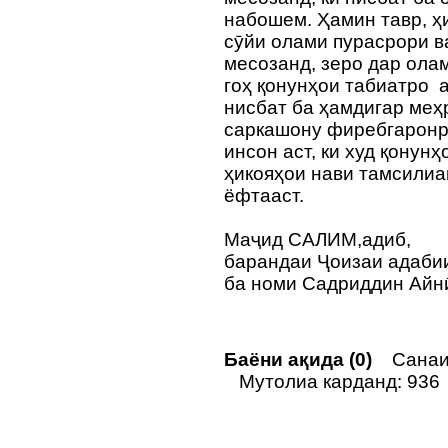
набошем. Ҳамин тавр, ҳ
сӯйи олами пурасрори в
месозанд, зеро дар ола
гоҳ қонунҳои табиатро 
нисбат ба ҳамдигар меҳ
саркашону фиребгаронро
инсон аст, ки худ қонун
ҳикояҳои нави тамсилиа
ёфтааст.
Маҷид САЛИМ,адиб,
барандаи Ҷоизаи адаб
ба номи Садриддин Айн
Баёни ақида (0)
Санаи 
Мутолиа карданд: 936