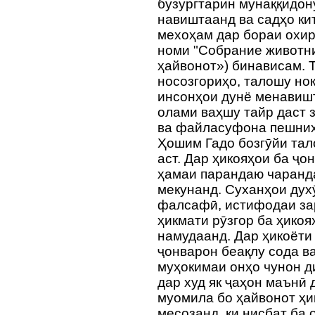
бузургтарин мунаққидон
навиштаанд ва садҳо ки
мехоҳам дар бораи охир
номи "Собрание животн
ҳайвонот») бинависам. 
носозгориҳо, талошу но
инсонҳои дунё менавишт
олами ваҳшу тайр даст 
ва файласуфона пешниҳ
Ҳошим Гадо бозгӯйи тал
аст. Дар ҳикояҳои ба ҷ
ҳамаи парандаю чаранд
мекунанд. Суханҳои дух
фалсафӣ, истифодаи за
ҳикмати рӯзгор ба ҳико
намудаанд. Дар ҳикоёти
ҷонварон беақлу сода ва
муҳокимаи онҳо чунон д
дар худ як ҷаҳон маънӣ
муомила бо ҳайвонот ҳи
месозанд, ки нисбат ба