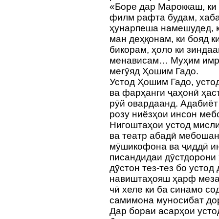
«Боре дар Мароккаш, ки 
филм рафта будам, хаба
ҳунарпеша намешудед, к
ман деҳқонам, ки бояд к
бикорам, ҳоло ки зиндаа
менависам… Муҳим имрӯз 
мегӯяд Ҳошим Гадо.
Устод Ҳошим Гадо, усто
ва фарҳанги ҷаҳонӣ ҳас
рӯй овардаанд. Адабиёт
розу ниёзҳои инсон меб
Нигоштаҳои устод мисл
ва театр абадӣ мебошан
мӯшикофона ва ҷиддӣ и
писандидаи дӯстдорони 
дӯстон тез-тез бо устод
навиштаҳояш ҳарф мезан
чӣ хеле ки ба синамо со
самимона муносибат до
Дар бораи асарҳои усто