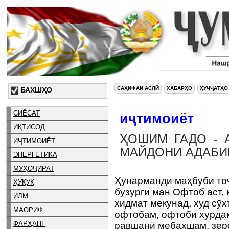
САҲИФАИ АСЛӢ
ХАБАРҲО
ҲУҶҶАТҲО
БАХШҲО
СИЁСАТ
иҷтимоиёт
ИҚТИСОД
ҲОШИМ ГАДО - 
ИҶТИМОИЁТ
МАЙДОНИ АДАБИ
ЭНЕРГЕТИКА
МУҲОҶИРАТ
Ҳунарманди маҳбуби то
ҲУҚУҚ
бузурги ман Офтоб аст, 
ИЛМ
хидмат мекунад, худ сӯх
МАОРИФ
офтобам, офтоби хурдак
ФАРҲАНГ
равшанӣ мебахшам, зер