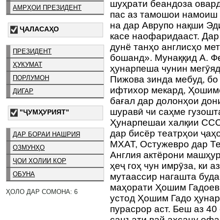
шуҳрати беандоза овард
АМРҲОИ ПРЕЗИДЕНТ
пас аз тамошои намоиш 
на дар Аврупо нақши Эд
ҶАЛАСАҲО
касе наофаридааст. Дар
дунё танҳо англисҳо ме
ПРЕЗИДЕНТ
бошанд». Мунаққид А. Ф
ҲУКУМАТ
ҳунарпеша чунин мегӯяд
ПОРЛУМОН
Пижова зинда мебуд, б
ифтихор мекард, Ҳошиме
ДИГАР
бағал дар долонҳои дон
шуравӣ чи саҳме гузошт
"ҶУМҲУРИЯТ"
Ҳунарпешаи халқии ССС
дар бисёр театрҳои ҷаҳ
ДАР БОРАИ НАШРИЯ
МХАТ, Остужевро дар Те
ОЗМУНҲО
Англия актёрони машҳур
ҶОИ ХОЛИИ КОР
ҳеҷ гоҳ чун имрӯза, ки 
ОБУНА
мутаассир нагашта буда
маҳорати Ҳошим Гадоев 
ҲОЛО ДАР СОМОНА: 6
устод Ҳошим Гадо ҳунар
пурасрор аст. Беш аз 40
санъати вай аҳсану офа