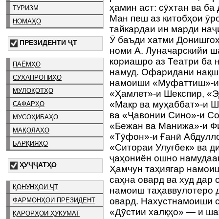
ҳамин аст: сӯхтан ва б
ТУРИЗМ
Ман пеш аз китобҳои ӯр
НОМАҲО
тайкардаи ин марди наҷ
Ӯ баъди хатми Донишгоҳ
ПРЕЗИДЕНТИ ҶТ
номи А. Луначарскийи 
кориашро аз Театри ба 
ПАЁМҲО
намуд. Офаридани нақш
СУХАНРОНИҲО
намоиши «Муфаттиш»-и 
МУЛОҚОТҲО
«Ҳамлет»-и Шекспир, «Э
«Макр ва муҳаббат»-и Ш
САФАРҲО
ва «Ҷавонии Сино»-и Со
МУСОҲИБАҲО
«Бежан ва Манижа»-и Ф
МАҚОЛАҲО
«Тӯфон»-и Ғанӣ Абдулл
БАРҚИЯҲО
«Ситораи Улуғбек» ва д
ҷаҳониён ошно намудаа
ҲУҶҶАТҲО
Ҳамчун таҳиягар намои
саҳна овард ва худ дар 
ҚОНУНҲОИ ҶТ
намоиш таҳаввулотеро д
овард. Нахустнамоиши с
ФАРМОНҲОИ ПРЕЗИДЕНТ
«Дӯстии халқҳо» — и ша
ҚАРОРҲОИ ҲУКУМАТ