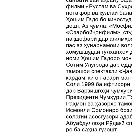
филми «Рустам ва Суҳро
нотакрор ва қуллаи бал
Ҳошим Гадо бо киностуд
дошт. Аз ҷумла, «Мосф
«Озарбойҷонфилм», сту
нақшофарӣ дар филмҳоя
пас аз ҳунарнамоии во
хомӯшшудаи гулханҳо» 
номи Ҳошим Гадоро мон
Сотим Улуғзода дар ёд
тамошои спектакли «Ҷа
кардам, ки он асари ман
Соли 1999 ба ифтихори 
дар Варзишгоҳи ҷумҳури
Президенти Ҷумҳурии Т
Раҳмон ва ҳазорҳо там
Исмоили Сомониро бозид
солагии асосгузори ада
Абуабдуллоҳи Рӯдакӣ сп
ро ба саҳна гузошт.