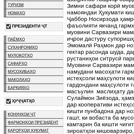
ТУРИЗМ
Зимни сафари корӣ муо
намояндаи Ҳукумати ки
НОМАҲО
Ҷаббор Носирзода ҳамро
фаъолияти якчанд гармх
ПРЕЗИДЕНТИ ҶТ
муовини Сарвазири мамл
иҷрои дастуру супориш
ПАЁМҲО
Эмомалӣ Раҳмон дар ноҳ
СУХАНРОНИҲО
гектар расонда шуда, да
МУЛОҚОТҲО
рустаниҳои ситрусӣ п
САФАРҲО
Муовини Сарвазири мамл
намудани масоҳати гар
МУСОҲИБАҲО
истеҳсоли маҳсулоти ки
МАҚОЛАҲО
гардондани маҳсулоти т
БАРҚИЯҲО
масъулин маслиҳату да
Сулаймон Зиёзода, ҳамз
ҲУҶҶАТҲО
дар кооперативи истеҳс
кишти пунбадона дар но
ҚОНУНҲОИ ҶТ
гашт, ки вобаста ба мус
ФАРМОНҲОИ ПРЕЗИДЕНТ
камтарин ба кишти чиги
зироатҳои кишоварзиро,
ҚАРОРҲОИ ҲУКУМАТ