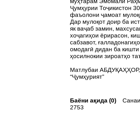
муҳтарам Эмомалӣ Раҳм
Ҷумҳурии Тоҷикистон 30
фаъолони ҷамоат мулоқо
Дар мулоқот доир ба ис
як ваҷаб замин, махсус
хоҷагиҳои ёрирасон, киш
сабзавот, ғалладонагиҳ
омодагӣ дидан ба кишти
ҳосилнокии зироатҳо та
Матлубаи АБДУҚАҲҲОР,
“Ҷумҳурият”
Баёни ақида (0)
Санаи 
2753