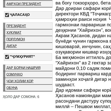
ва боғу токзорҳоро, бет
АМРҲОИ ПРЕЗИДЕНТ
Дар доираи сафари корӣ
директори КВД “Тоҷикаг
ҶАЛАСАҲО
ҳамроҳии раиси ноҳия 
гармхонаи парвариши по
ПРЕЗИДЕНТ
деҳқонии “Хайрихон”, в
ҲУКУМАТ
Акрам Ҳасанов, дидан н
ПОРЛУМОН
бунёди чунин гармхона 
кишоварзӣ, инчунин, са
ДИГАР
озуқавории кишвар изҳо
"ҶУМҲУРИЯТ"
Ба меҳмонон иттилоъ до
“Хайрихон” аз 2 гектар 
майдони 0,10 садяк поми
ДАР БОРАИ НАШРИЯ
бодиринг парвариш кар
ОЗМУНҲО
заминҳои хоҷагӣ дигар 
ҶОИ ХОЛИИ КОР
шудааст.
ОБУНА
Дар идомаи сафари кор
Ҳасанов намояндаи мам
ҲОЛО ДАР СОМОНА: 6
расондани дастуру супо
миллӣ – Пешвои миллат