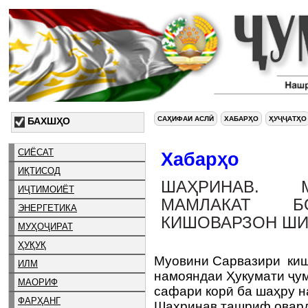
САҲИФАИ АСЛӢ
ХАБАРҲО
ҲУҶҶАТҲО
БАХШҲО
СИЁСАТ
Хабарҳо
ИҚТИСОД
ШАҲРИНАВ. 
ИҶТИМОИЁТ
МАМЛАКАТ 
ЭНЕРГЕТИКА
КИШОВАРЗОН ШИ
МУҲОҶИРАТ
ҲУҚУҚ
Муовини Сарвазири киш
ИЛМ
намояндаи Ҳукумати ҷу
МАОРИФ
сафари корӣ ба шаҳру н
ФАРҲАНГ
Шаҳринав ташриф овар