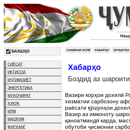
САҲИФАИ АСЛӢ
ХАБАРҲО
ҲУҶҶАТҲО
БАХШҲО
СИЁСАТ
Хабарҳо
ИҚТИСОД
Боздид аз шароити
ИҶТИМОИЁТ
ЭНЕРГЕТИКА
Вазири корҳои дохилӣ 
МУҲОҶИРАТ
хизматии сарбозону аф
ҲУҚУҚ
раёсати қӯшунҳои дохил
ИЛМ
Вазир аз имконоту шар
МАОРИФ
қаноатмандӣ карда, мас
обутоби ҷисмонии сарб
ФАРҲАНГ