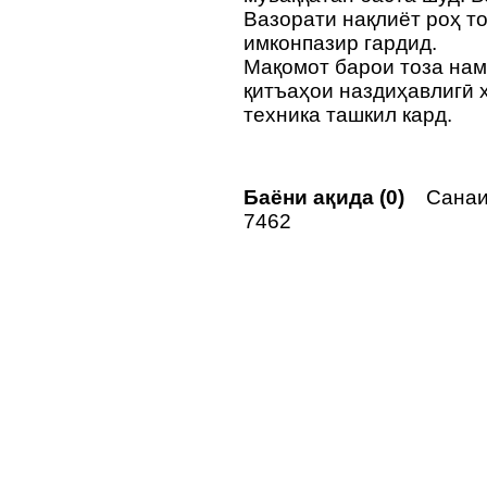
Вазорати нақлиёт роҳ т
имконпазир гардид.
Мақомот барои тоза нам
қитъаҳои наздиҳавлигӣ 
техника ташкил кард.
Баёни ақида (0)
Санаи 
7462