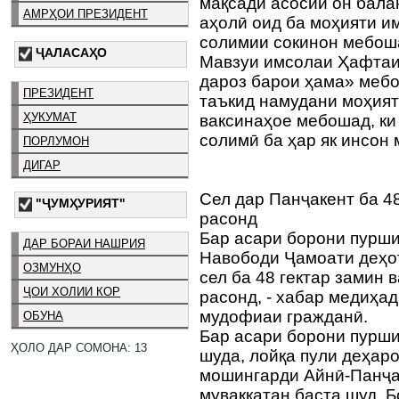
мақсади асосии он бал
АМРҲОИ ПРЕЗИДЕНТ
аҳолӣ оид ба моҳияти и
солимии сокинон мебош
ҶАЛАСАҲО
Мавзуи имсолаи Ҳафтаи
дароз барои ҳама» меб
ПРЕЗИДЕНТ
таъкид намудани моҳият
ҲУКУМАТ
ваксинаҳое мебошад, ки
солимӣ ба ҳар як инсон 
ПОРЛУМОН
ДИГАР
Сел дар Панҷакент ба 48
"ҶУМҲУРИЯТ"
расонд
Бар асари борони пурш
ДАР БОРАИ НАШРИЯ
Навободи Ҷамоати деҳо
ОЗМУНҲО
сел ба 48 гектар замин 
ҶОИ ХОЛИИ КОР
расонд, - хабар медиҳа
мудофиаи гражданӣ.
ОБУНА
Бар асари борони пурши
ҲОЛО ДАР СОМОНА: 13
шуда, лойқа пули деҳаро
мошингарди Айнӣ-Панҷак
муваққатан баста шуд. 