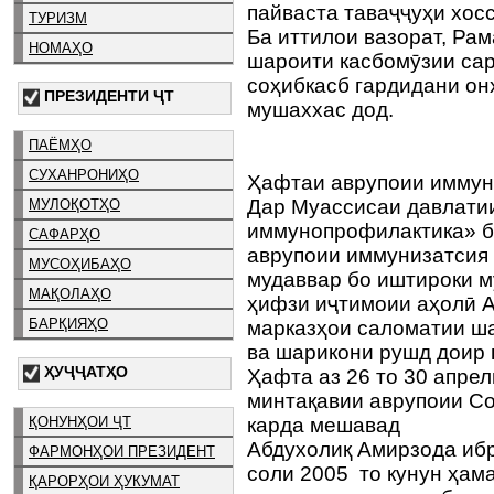
пайваста таваҷҷуҳи хосс
ТУРИЗМ
Ба иттилои вазорат, Ра
НОМАҲО
шароити касбомӯзии сар
соҳибкасб гардидани он
ПРЕЗИДЕНТИ ҶТ
мушаххас дод.
ПАЁМҲО
СУХАНРОНИҲО
Ҳафтаи аврупоии иммун
Дар Муассисаи давлати
МУЛОҚОТҲО
иммунопрофилактика» б
САФАРҲО
аврупоии иммунизатсия 
МУСОҲИБАҲО
мудаввар бо иштироки м
МАҚОЛАҲО
ҳифзи иҷтимоии аҳолӣ 
БАРҚИЯҲО
марказҳои саломатии ш
ва шарикони рушд доир 
ҲУҶҶАТҲО
Ҳафта аз 26 то 30 апре
минтақавии аврупоии Со
ҚОНУНҲОИ ҶТ
карда мешавад
Абдухолиқ Амирзода ибр
ФАРМОНҲОИ ПРЕЗИДЕНТ
соли 2005 то кунун ҳама
ҚАРОРҲОИ ҲУКУМАТ