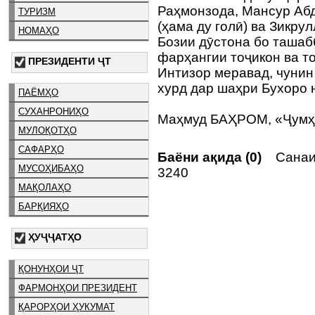
Раҳмонзода, Мансур Аб
ТУРИЗМ
(ҳама ду голӣ) ва Зикру
НОМАҲО
Бозии дӯстона бо ташаб
фарҳангии тоҷикон ва т
ПРЕЗИДЕНТИ ҶТ
Интизор меравад, чунин
хурд дар шаҳри Бухоро н
ПАЁМҲО
СУХАНРОНИҲО
Маҳмуд БАҲРОМ, «Ҷумҳ
МУЛОҚОТҲО
САФАРҲО
Баёни ақида (0)
Санаи 
МУСОҲИБАҲО
3240
МАҚОЛАҲО
БАРҚИЯҲО
ҲУҶҶАТҲО
ҚОНУНҲОИ ҶТ
ФАРМОНҲОИ ПРЕЗИДЕНТ
ҚАРОРҲОИ ҲУКУМАТ