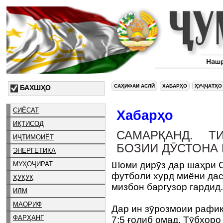
САҲИФАИ АСЛӢ
ХАБАРҲО
ҲУҶҶАТҲО
БАХШҲО
СИЁСАТ
Хабарҳо
ИҚТИСОД
САМАРҚАНД. Т
ИҶТИМОИЁТ
БОЗИИ ДӮСТОНА 
ЭНЕРГЕТИКА
Шоми дирӯз дар шаҳри С
МУҲОҶИРАТ
футболи хурд миёни дас
ҲУҚУҚ
мизбон баргузор гардид
ИЛМ
МАОРИФ
Дар ин зӯрозмоии рафиқ
ФАРҲАНГ
7:5 ғолиб омад. Тӯбҳор