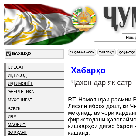
САҲИФАИ АСЛӢ
ХАБАРҲО
ҲУҶҶАТҲО
БАХШҲО
СИЁСАТ
Хабарҳо
ИҚТИСОД
Ҷаҳон дар як сатр
ИҶТИМОИЁТ
ЭНЕРГЕТИКА
RT. Намояндаи расмии 
МУҲОҶИРАТ
Лисзян иброз дошт, ки Ч
ҲУҚУҚ
мекунад, аз ҷорӣ кардан
ИЛМ
фиристодани ҳавопаймо
МАОРИФ
кишварҳои дигар барои 
кашанд.
ФАРҲАНГ