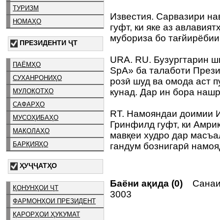
ТУРИЗМ
Известия. Сарвазири на
НОМАҲО
гуфт, ки яке аз авлавия
мубориза бо тағйирёбии
ПРЕЗИДЕНТИ ҶТ
URA. RU. Бузургтарин ш
ПАЁМҲО
SpA» ба талаботи През
СУХАНРОНИҲО
розӣ шуд ва омода аст п
кунад. Дар ин бора наш
МУЛОҚОТҲО
САФАРҲО
RT. Намояндаи доимии 
МУСОҲИБАҲО
Гринфилд гуфт, ки Амрик
МАҚОЛАҲО
мавқеи худро дар масъа
БАРҚИЯҲО
гандум бознигарӣ намоя
ҲУҶҶАТҲО
Баёни ақида (0)
Санаи 
ҚОНУНҲОИ ҶТ
3003
ФАРМОНҲОИ ПРЕЗИДЕНТ
ҚАРОРҲОИ ҲУКУМАТ