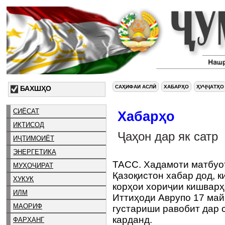
САҲИФАИ АСЛӢ
ХАБАРҲО
ҲУҶҶАТҲО
БАХШҲО
СИЁСАТ
Хабарҳо
ИҚТИСОД
Ҷаҳон дар як сатр
ИҶТИМОИЁТ
ЭНЕРГЕТИКА
ТАСС. Хадамоти матбуо
МУҲОҶИРАТ
Қазоқистон хабар дод, 
ҲУҚУҚ
корҳои хориҷии кишварҳ
ИЛМ
Иттиҳоди Аврупо 17 май
МАОРИФ
густариши равобит дар 
карданд.
ФАРҲАНГ