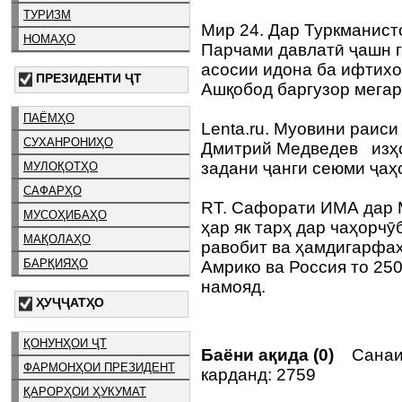
ТУРИЗМ
Мир 24. Дар Туркманист
НОМАҲО
Парчами давлатӣ ҷашн 
асосии идона ба ифтихо
ПРЕЗИДЕНТИ ҶТ
Ашқобод баргузор мегар
ПАЁМҲО
Lenta.ru. Муовини раис
СУХАНРОНИҲО
Дмитрий Медведев изҳо
задани ҷанги сеюми ҷа
МУЛОҚОТҲО
САФАРҲО
RT. Сафорати ИМА дар М
МУСОҲИБАҲО
ҳар як тарҳ дар чаҳорч
МАҚОЛАҲО
равобит ва ҳамдигарфа
БАРҚИЯҲО
Амрико ва Россия то 25
намояд.
ҲУҶҶАТҲО
ҚОНУНҲОИ ҶТ
Баёни ақида (0)
Санаи
ФАРМОНҲОИ ПРЕЗИДЕНТ
карданд: 2759
ҚАРОРҲОИ ҲУКУМАТ