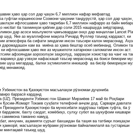
авии ҳаво ҳар сол дар ҷаҳон 6,7 миллион нафар мефавтад
Ба гуфтаи коршиносони Созмони ҷаҳонии тандурустӣ, ҳар сол дар ҷаҳон
шаклҳои ифлосшавии ҳаво тақрибан 6,7 миллион нафарро аз байн мебар
о нисбат ба тахминҳои қаблии дар соли 2015 нашршуда зиёдтаранд.
лимон дар асоси маълумоти ҷамъовардаи онҳо дар маҷаллаи Lancet Pla
шр шуд. Яке аз муаллифони мақола Ричард Фуллер таъкид кардааст, ки
и атмосфера ба сифати зиндагии инсон таъсири калон мерасонад. Аҳо
и даромадашон кам ва миёна аз ҳама бештар осеб мебинанд. Олимон т
 ки ифлосшавии ҳаво яке аз мушкилоти хатарноки саломатии инсон аст.
тсияи афзояндаи аэрозолҳои заҳролуд, зарраҳои хокистар ва чанг на та
варамҳо дар узвҳои нафаскашӣ таъсир мерасонад ва боиси бемории му
вии шуш мегардад, балки эҳтимолияти инкишоф ва бисёр бемориҳои му
иёд менамояд.
 Ӯзбекистон ва Қазоқистон масъалаҳои рӯзномаи дуҷониба
авиро баррасӣ карданд
ia (UZ). Президенти Ӯзбекис-тон Шавкат Мирзиёев 17 май бо Роҳбари
н Қосим-Жомарт Токаев суҳбати телефонӣ анҷом дод. Сарвари давлати
н Президенти Қазоқистонро ба муносибати зодрӯзаш табрик гуфта, ба ӯ
 бардавом, бахту саодат, комёбиҳо, сулҳу субот ва шукуфоии кишвари
о самимона таманно намуд.
бат, инчунин, аҳамияти суръат бахшидан ба таҳия ва татбиқи лоиҳаҳои
и ҳамкорӣ, масъалаҳои мубрами рӯзномаи байналмилалӣ ва густариши
и минтақавӣ таъкид шуд.