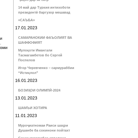
14 май дар Туркия интихоботи
президентӣ баргузор мешавад
«САЪБА»
17.01.2023
САМАРАНОКИИ ФАЪОЛИЯТ ВА
ти
.
ШАФФОФИЯТ
изми
Мулоқоти Имангали
Тасмагамбетов бо Сергей
Поспелов
Игор Черевченко – сармураббии
“Истиқлол”
16.01.2023
БОЗИҲОИ ОЛИМПӢ-2024
13.01.2023
ШАМЪИ ХОТИРА
11.01.2023
Муроҷиатномаи Раиси шаҳри
Душанбе ба сокинони пойтахт