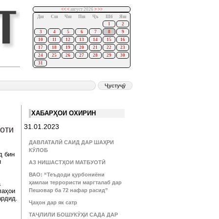
<<
<
август 2026
>
>>
Дш
Сш
Чш
Пш
Ҷъ
Шб
Яш
1
2
3
4
5
6
7
8
9
10
11
12
13
14
15
16
17
18
19
20
21
22
23
24
25
26
27
28
29
30
31
ХАБАРҲОИ ОХИРИН
31.01.2023
оти
ДАВЛАТАЛӢ САИД ДАР ШАҲРИ
КӮЛОБ
д бин
и
АЗ НИШАСТҲОИ МАТБУОТӢ
ВАО: “Теъдоди қурбониёни
ҳамлаи террористи маргталаб дар
а
лаҳои
Пешовар ба 72 нафар расид”
ардид.
Ҷаҳон дар як сатр
ТАҶЛИЛИ БОШУКӮҲИ САДА ДАР