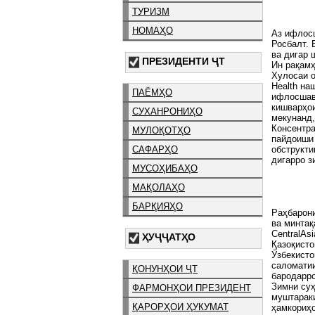
ТУРИЗМ
НОМАҲО
Аз ифлосш
Росбалт. 
ва дигар 
ПРЕЗИДЕНТИ ҶТ
Ин рақамҳ
Хулосаи о
Health на
ПАЁМҲО
ифлосшави
кишварҳо
СУХАНРОНИҲО
мекунанд,
Консентра
МУЛОҚОТҲО
пайдоиши 
обструкти
САФАРҲО
дигарро з
МУСОҲИБАҲО
МАҚОЛАҲО
БАРҚИЯҲО
Раҳбарони
ва минтақ
CentralAs
ҲУҶҶАТҲО
Қазоқисто
Ӯзбекисто
саломатии
ҚОНУНҲОИ ҶТ
бародарр
Зимни суҳ
ФАРМОНҲОИ ПРЕЗИДЕНТ
муштарак
ҚАРОРҲОИ ҲУКУМАТ
ҳамкориҳо