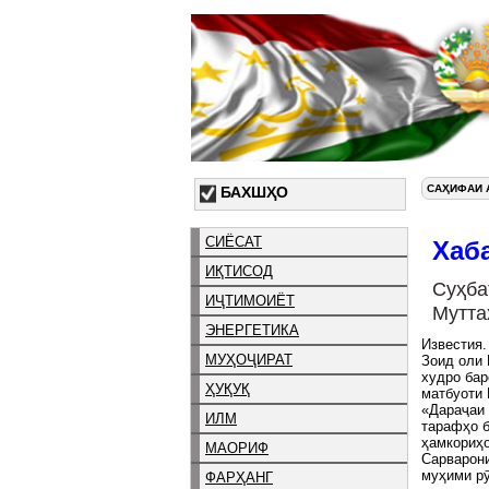
САҲИФАИ 
БАХШҲО
СИЁСАТ
Хаб
ИҚТИСОД
Суҳб
ИҶТИМОИЁТ
Мутта
ЭНЕРГЕТИКА
Известия
МУҲОҶИРАТ
Зоид оли 
худро бар
ҲУҚУҚ
матбуоти 
«Дараҷаи 
ИЛМ
тарафҳо б
ҳамкориҳо
МАОРИФ
Сарварони
муҳими р
ФАРҲАНГ