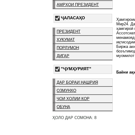
АМРҲОИ ПРЕЗИДЕНТ
ҶАЛАСАҲО
Ҳамгирои
Мир24. Д
ҳамгироӣ 
ПРЕЗИДЕНТ
Ассотсиа
менамояд
ҲУКУМАТ
иқтисодии
Биржа акн
ПОРЛУМОН
боэътимод
муомилот
ДИГАР
"ҶУМҲУРИЯТ"
Баёни ақи
ДАР БОРАИ НАШРИЯ
ОЗМУНҲО
ҶОИ ХОЛИИ КОР
ОБУНА
ҲОЛО ДАР СОМОНА: 8