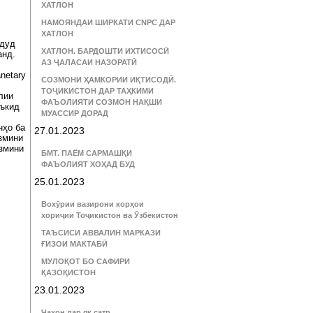
ХАТЛОН
НАМОЯНДАИ ШИРКАТИ CNPC ДАР
ХАТЛОН
 дуд
ХАТЛОН. БАРДОШТИ ИХТИСОСӢ
анд.
АЗ ҶАЛАСАИ НАЗОРАТӢ
netary
СОЗМОНИ ҲАМКОРИИ ИҚТИСОДӢ.
ТОҶИКИСТОН ДАР ТАҲКИМИ
лии
ФАЪОЛИЯТИ СОЗМОН НАҚШИ
аъкид
МУАССИР ДОРАД
нҳо ба
27.01.2023
змини
змини
БМТ. ПАЁМ САРМАШҚИ
ФАЪОЛИЯТ ХОҲАД БУД
25.01.2023
Вохӯрии вазирони корҳои
хориҷии Тоҷикистон ва Ӯзбекистон
ТАЪСИСИ АВВАЛИН МАРКАЗИ
ҒИЗОИ МАКТАБӢ
МУЛОҚОТ БО САФИРИ
ҚАЗОҚИСТОН
23.01.2023
Ҷаҳон дар як сатр