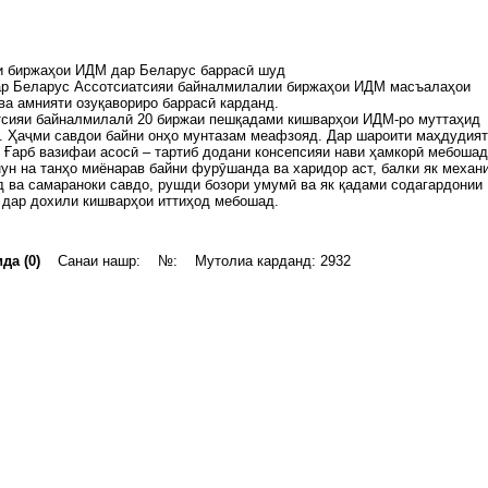
и биржаҳои ИДМ дар Беларус баррасӣ шуд
ар Беларус Ассотсиатсияи байналмилалии биржаҳои ИДМ масъалаҳои
ва амнияти озуқавориро баррасӣ карданд.
тсияи байналмилалӣ 20 биржаи пешқадами кишварҳои ИДМ-ро муттаҳид
. Ҳаҷми савдои байни онҳо мунтазам меафзояд. Дар шароити маҳдудия
 Ғарб вазифаи асосӣ – тартиб додани консепсияи нави ҳамкорӣ мебошад
ун на танҳо миёнарав байни фурӯшанда ва харидор аст, балки як механ
 ва самараноки савдо, рушди бозори умумӣ ва як қадами содагардонии
 дар дохили кишварҳои иттиҳод мебошад.
да (0)
Санаи нашр: №: Мутолиа карданд: 2932