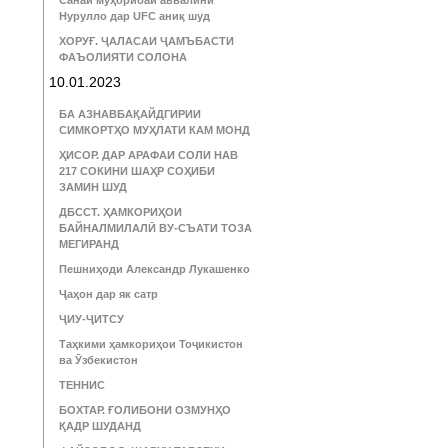
Санаи муҳорибаи аввалини
Нурулло дар UFC аниқ шуд
ХОРУҒ. ҶАЛАСАИ ҶАМЪБАСТИ
ФАЪОЛИЯТИ СОЛОНА
10.01.2023
БА АЗНАВБАҚАЙДГИРИИ
СИМКОРТҲО МУҲЛАТИ КАМ МОНД
ҲИСОР. ДАР АРАФАИ СОЛИ НАВ
217 СОКИНИ ШАҲР СОҲИБИ
ЗАМИН ШУД
ДБССТ. ҲАМКОРИҲОИ
БАЙНАЛМИЛАЛӢ ВУ-СЪАТИ ТОЗА
МЕГИРАНД
Пешниҳоди Александр Лукашенко
Ҷаҳон дар як сатр
ҶИУ-ҶИТСУ
Таҳкими ҳамкориҳои Тоҷикистон
ва Ӯзбекистон
ТЕННИС
БОХТАР. ҒОЛИБОНИ ОЗМУНҲО
ҚАДР ШУДАНД