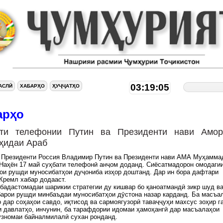
03:19:06
АСЛӢ
ХАБАРҲО
ҲУҶҶАТҲО
арҳо
ати телефонии Путин ва Президенти нави Амор
ҳидаи Араб
. Президенти Россия Владимир Путин ва Президенти нави АМА Муҳамма
Наҳён 17 май суҳбати телефонӣ анҷом доданд. Сиёсатмадорон омодаги
ои рушди муносибатҳои дуҷониба изҳор доштанд. Дар ин бора дафтари
Кремл хабар додааст.
бадастомадаи шарикии стратегии ду кишвар бо қаноатмандӣ зикр шуд в
арои рушди минбаъдаи муносибатҳои дӯстона назар карданд. Ба масъа
 дар соҳаҳои савдо, иқтисод ва сармоягузорӣ таваҷҷуҳи махсус зоҳир г
 давлатҳо, инчунин, ба тарафдории идомаи ҳамоҳангӣ дар масъалаҳои
ӯзномаи байналмилалӣ сухан ронданд.