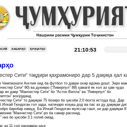
21:10:54
АСЛӢ
ХАБАРҲО
ҲУҶҶАТҲО
арҳо
естер Сити” тақдири қаҳрамониро дар 5 дақиқа ҳал к
 Чемпионати Англия оид ба футбол то даври охир идома дошт. Зеро ма
нчестер Сити” 90) ва дуюмро (“Ливерпул” 89) ҳамагӣ як хол аз ҳам ҷудо
ар ин давр “Манчестер Сити” бо “Астон Вилла” ва “Ливерпул” бо
мптон” вохӯрданд.
честер Сити” то дақиқаи 75 бозиро бо ҳисоби 2:0 бохта истода буд. Дар
6 Илкай Гюндоган гол зада, натиҷаро коҳиш дод ва пас аз ду дақиқаи ди
обро баробар намуд. Ба Илкай Гюндоган муяссар гашт, ки дар дақиқаи 8
амонии “Манчестер Сити”-ро ба самар расонад.
” низ бо ҳисоби 3:1 ғолиб омад.
ас аз 11 сол қаҳрамон шуд