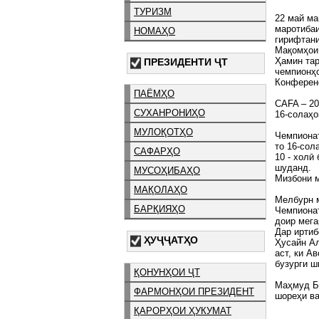
ТУРИЗМ
22 май ма
маротибаи
НОМАҲО
гирифтани
Мақомҳои
Ҳамин тар
ПРЕЗИДЕНТИ ҶТ
чемпионҳо
Конферен
ПАЁМҲО
CAFA – 2
СУХАНРОНИҲО
16-солаҳо
МУЛОҚОТҲО
Чемпионат
то 16-сол
САФАРҲО
10 - холӣ
шуданд.
МУСОҲИБАҲО
Мизбони м
МАҚОЛАҲО
Мелбурн 
БАРҚИЯҲО
Чемпионат
доир мега
Дар иртиб
ҲУҶҶАТҲО
Ҳусайн А
аст, ки А
бузурги ш
ҚОНУНҲОИ ҶТ
Маҳмуд 
ФАРМОНҲОИ ПРЕЗИДЕНТ
шореҳи в
ҚАРОРҲОИ ҲУКУМАТ