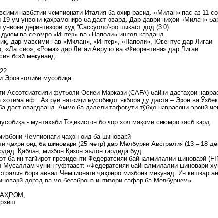
всими навбатии чемпионати Италия ба охир расид. «Милан» пас аз 11 с
 19-ум унвони қаҳрамониро ба даст овард. Дар даври ниҳоӣ «Милан» ба
 унвони деринтизори худ “Сассуоло”-ро шикаст дод (3:0).
 дуюм ва сеюмро «Интер» ва «Наполи» ишғол карданд.
иқ, дар мавсими нав «Милан», «Интер», «Наполи», Ювентус дар Лигаи
, «Латсио», «Рома» дар Лигаи Аврупо ва «Фиорентина» дар Лигаи
сия бозӣ мекунанд.
022
и Эрон ғолиби мусобиқа
и Ассотсиатсияи футболи Осиёи Марказӣ (CAFA) байни дастаҳои навра
а хотима ёфт. Аз рӯи натоиҷи мусобиқот якбора ду даста – Эрон ва Ӯзбе
 ба даст овардаанд. Аммо ба далели тафовути тӯбҳо наврасони эронӣ ч
усобиқа - мунтахаби Тоҷикистон бо чор хол мақоми сеюмро касб кард.
мизбони Чемпионати ҷаҳон оид ба шиноварӣ
и ҷаҳон оид ба шиноварӣ (25 метр) дар Мелбурни Австралия (13 – 18 де
рдад. Қаблан, мизбон Қазон эълон гардида буд.
от ба ин тағйирот президенти Федератсияи байналмилалии шиноварӣ (FI
л-Мусаллам чунин гуфтааст: «Федератсияи байналмилалии шиноварӣ х
встралия бори аввал Чемпионати ҷаҳонро мизбонӣ мекунад. Ин кишвар а
иноварӣ дорад ва мо бесаброна интизори сафар ба Мелбурнем».
БАҲРОМ,
арзиш