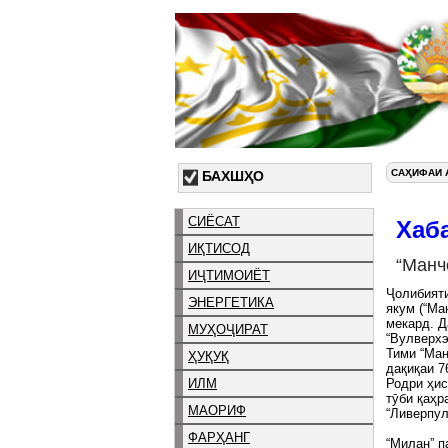
САҲИФАИ 
БАХШҲО
СИЁСАТ
Хаб
ИҚТИСОД
“Манч
ИҶТИМОИЁТ
Ҷолибияти
ЭНЕРГЕТИКА
якум (“Ма
мекард. Д
МУҲОҶИРАТ
“Вулверхэ
Тими “Ман
ҲУҚУҚ
дақиқаи 7
ИЛМ
Родри ҳис
тӯби қаҳр
МАОРИФ
“Ливерпул
ФАРҲАНГ
“Милан” п