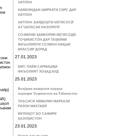
ХАТЛОН
ол
НАМОЯНДАИ ШИРКАТИ CNPC ДАР
рои
ХАТЛОН
ХАТЛОН. БАРДОШТИ ИХТИСОСӢ
АЗ ҶАЛАСАИ НАЗОРАТӢ
СОЗМОНИ ҲАМКОРИИ ИҚТИСОДӢ.
ТОҶИКИСТОН ДАР ТАҲКИМИ
ФАЪОЛИЯТИ СОЗМОН НАҚШИ
МУАССИР ДОРАД
27.01.2023
сони
кистон
емпион
БМТ. ПАЁМ САРМАШҚИ
ФАЪОЛИЯТ ХОҲАД БУД
25.01.2023
Вохӯрии вазирони корҳои
кабр)
хориҷии Тоҷикистон ва Ӯзбекистон
NA)
ТАЪСИСИ АВВАЛИН МАРКАЗИ
ушҳол
ҒИЗОИ МАКТАБӢ
нъанаи
МУЛОҚОТ БО САФИРИ
ҚАЗОҚИСТОН
23.01.2023
Ҷаҳон дар як сатр