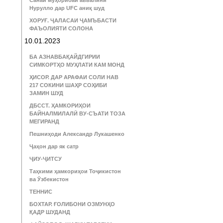
Санаи муҳорибаи аввалини
Нурулло дар UFC аниқ шуд
ХОРУҒ. ҶАЛАСАИ ҶАМЪБАСТИ
ФАЪОЛИЯТИ СОЛОНА
10.01.2023
БА АЗНАВБАҚАЙДГИРИИ
СИМКОРТҲО МУҲЛАТИ КАМ МОНД
ҲИСОР. ДАР АРАФАИ СОЛИ НАВ
217 СОКИНИ ШАҲР СОҲИБИ
ЗАМИН ШУД
ДБССТ. ҲАМКОРИҲОИ
БАЙНАЛМИЛАЛӢ ВУ-СЪАТИ ТОЗА
МЕГИРАНД
Пешниҳоди Александр Лукашенко
Ҷаҳон дар як сатр
ҶИУ-ҶИТСУ
Таҳкими ҳамкориҳои Тоҷикистон
ва Ӯзбекистон
ТЕННИС
БОХТАР. ҒОЛИБОНИ ОЗМУНҲО
ҚАДР ШУДАНД