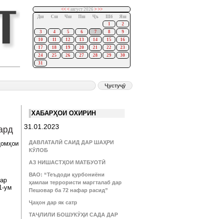
<<
<
август 2026
>
>>
Дш
Сш
Чш
Пш
Ҷъ
Шб
Яш
1
2
3
4
5
6
7
8
9
10
11
12
13
14
15
16
17
18
19
20
21
22
23
24
25
26
27
28
29
30
31
ХАБАРҲОИ ОХИРИН
31.01.2023
ард
ДАВЛАТАЛӢ САИД ДАР ШАҲРИ
қомҳои
КӮЛОБ
АЗ НИШАСТҲОИ МАТБУОТӢ
ВАО: “Теъдоди қурбониёни
гар
ҳамлаи террористи маргталаб дар
1-ум
Пешовар ба 72 нафар расид”
Ҷаҳон дар як сатр
ТАҶЛИЛИ БОШУКӮҲИ САДА ДАР