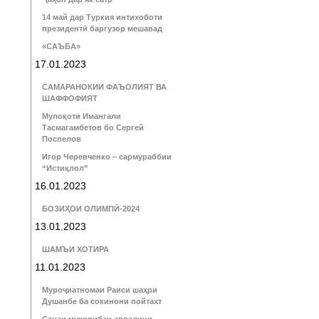
14 май дар Туркия интихоботи
президентӣ баргузор мешавад
«САЪБА»
17.01.2023
САМАРАНОКИИ ФАЪОЛИЯТ ВА
ШАФФОФИЯТ
Мулоқоти Имангали
Тасмагамбетов бо Сергей
Поспелов
Игор Черевченко – сармураббии
“Истиқлол”
16.01.2023
БОЗИҲОИ ОЛИМПӢ-2024
13.01.2023
ШАМЪИ ХОТИРА
11.01.2023
Муроҷиатномаи Раиси шаҳри
Душанбе ба сокинони пойтахт