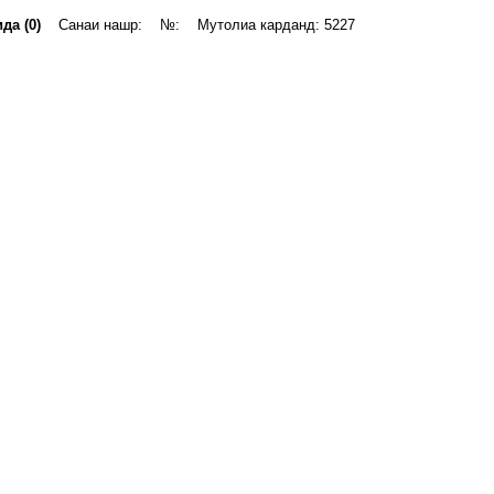
да (0)
Санаи нашр: №: Мутолиа карданд: 5227