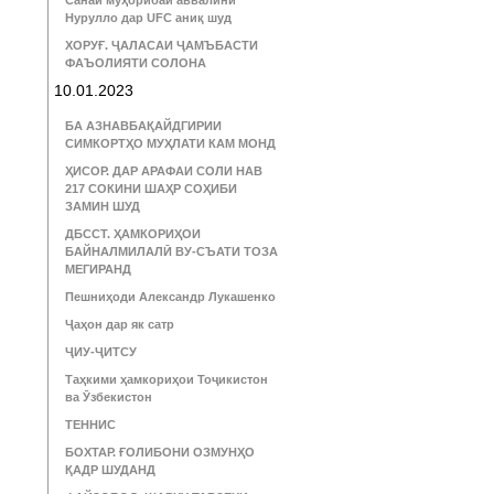
Санаи муҳорибаи аввалини
Нурулло дар UFC аниқ шуд
ХОРУҒ. ҶАЛАСАИ ҶАМЪБАСТИ
ФАЪОЛИЯТИ СОЛОНА
10.01.2023
БА АЗНАВБАҚАЙДГИРИИ
СИМКОРТҲО МУҲЛАТИ КАМ МОНД
ҲИСОР. ДАР АРАФАИ СОЛИ НАВ
217 СОКИНИ ШАҲР СОҲИБИ
ЗАМИН ШУД
ДБССТ. ҲАМКОРИҲОИ
БАЙНАЛМИЛАЛӢ ВУ-СЪАТИ ТОЗА
МЕГИРАНД
Пешниҳоди Александр Лукашенко
Ҷаҳон дар як сатр
ҶИУ-ҶИТСУ
Таҳкими ҳамкориҳои Тоҷикистон
ва Ӯзбекистон
ТЕННИС
БОХТАР. ҒОЛИБОНИ ОЗМУНҲО
ҚАДР ШУДАНД