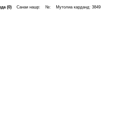
да (0)
Санаи нашр: №: Мутолиа карданд: 3849