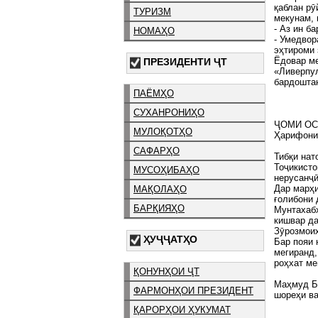
қаблан рӯ
ТУРИЗМ
мекунам, 
- Аз ин б
НОМАҲО
- Умедвор
эҳтироми 
Ёдовар ме
ПРЕЗИДЕНТИ ҶТ
«Ливерпул
бардоштан
ПАЁМҲО
СУХАНРОНИҲО
ҶОМИ ОС
МУЛОҚОТҲО
Ҳарифони
САФАРҲО
Тибқи нат
Тоҷикисто
МУСОҲИБАҲО
нерусанҷӣ
Дар марҳи
МАҚОЛАҲО
ғолибони 
БАРҚИЯҲО
Мунтахабҳ
кишвар да
Зӯрозмоиҳ
ҲУҶҶАТҲО
Бар пояи 
мегиранд,
роҳхат ме
ҚОНУНҲОИ ҶТ
Маҳмуд 
ФАРМОНҲОИ ПРЕЗИДЕНТ
шореҳи в
ҚАРОРҲОИ ҲУКУМАТ