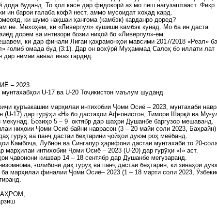
й дода буданд. То ҳол касе дар фидокорӣ аз мо пеш нагузаштааст. Фикр
ки ин барои ғалаба кофӣ нест, аммо мусоидат хоҳад кард.
армеояд, ки шумо нақшаи ҳангома (камбэк) карданро доред?
ам не. Мехоҳем, ки «Ливерпул» кӯшиши камбэк кунад. Мо ба ин даста
зиёд дорем ва интизори бозии ниҳоӣ бо «Ливерпул»-ем.
шавем, ки дар финали Лигаи қаҳрамонҳои мавсими 2017/2018 «Реал» б
» ғолиб омада буд (3:1). Дар он вохӯрӣ Муҳаммад Салоҳ бо иллати лат
 дар нимаи аввал иваз гардид.
ИЁ – 2023
 мунтахабҳои U-17 ва U-20 Тоҷикистон маълум шуданд
оиҷи қуръакашии марҳилаи интихобии Ҷоми Осиё – 2023, мунтахаби нав
н (U-17) дар гурӯҳи «H» бо дастаҳои Афғонистон, Тимори Шарқӣ ва Муғу
 мекунад. Бозиҳо 5 – 9 октябр дар шаҳри Душанбе баргузор мешаванд.
лаи ниҳоии Ҷоми Осиё байни наврасон (3 – 20 майи соли 2023, Баҳрайн)
даҳ гурӯҳ ва панҷ дастаи беҳтарини ҷойҳои дуюм роҳ меёбанд.
ои Камбоҷа, Лубнон ва Сингапур ҳарифони дастаи мунтахаби то 20-сол
р марҳилаи интихобии Ҷоми Осиё – 2023 (U-20) дар гурӯҳи «I» аст.
ои ҷавонони кишвар 14 – 18 сентябр дар Душанбе мегузаранд.
низомнома, ғолибони даҳ гурӯҳ ва панҷ дастаи беҳтарин, ки зинаҳои ду
 ба марҳилаи финалии Ҷоми Осиё– 2023 (1 – 18 марти соли 2023, Ӯзбеки
гиранд.
БАҲРОМ,
арзиш