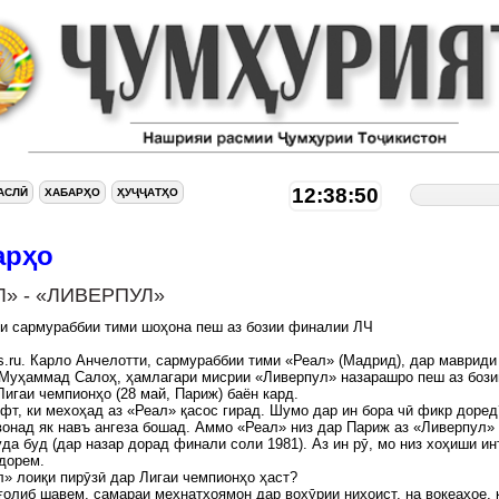
12:38:50
АСЛӢ
ХАБАРҲО
ҲУҶҶАТҲО
арҳо
Л» - «ЛИВЕРПУЛ»
и сармураббии тими шоҳона пеш аз бозии финалии ЛЧ
s.ru. Карло Анчелотти, сармураббии тими «Реал» (Мадрид), дар мавриди
Муҳаммад Салоҳ, ҳамлагари мисрии «Ливерпул» назарашро пеш аз бози
игаи чемпионҳо (28 май, Париж) баён кард.
уфт, ки мехоҳад аз «Реал» қасос гирад. Шумо дар ин бора чӣ фикр доред
вонад як навъ ангеза бошад. Аммо «Реал» низ дар Париж аз «Ливерпул»
да буд (дар назар дорад финали соли 1981). Аз ин рӯ, мо низ хоҳиши и
дорем.
л» лоиқи пирӯзӣ дар Лигаи чемпионҳо ҳаст?
 ғолиб шавем, самараи меҳнатҳоямон дар вохӯрии ниҳоист, на воқеаҳое, 