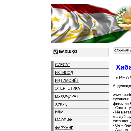
САҲИФАИ 
БАХШҲО
СИЁСАТ
Хаб
ИҚТИСОД
«РЕА
ИҶТИМОИЁТ
Андешаҳо
ЭНЕРГЕТИКА
www.sport
МУҲОҶИРАТ
суханони 
финалии Л
ҲУҚУҚ
- Салоҳ г
ИЛМ
- Ин мета
мағлуб шу
МАОРИФ
ситондан 
- Оё «Реа
ФАРҲАНГ
- Агар мо