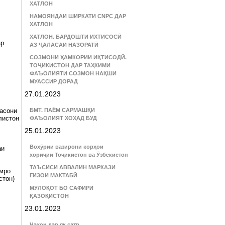
ХАТЛОН
НАМОЯНДАИ ШИРКАТИ CNPC ДАР
ХАТЛОН
ХАТЛОН. БАРДОШТИ ИХТИСОСӢ
ар
АЗ ҶАЛАСАИ НАЗОРАТӢ
СОЗМОНИ ҲАМКОРИИ ИҚТИСОДӢ.
ТОҶИКИСТОН ДАР ТАҲКИМИ
ФАЪОЛИЯТИ СОЗМОН НАҚШИ
МУАССИР ДОРАД
27.01.2023
расони
БМТ. ПАЁМ САРМАШҚИ
листон
ФАЪОЛИЯТ ХОҲАД БУД
25.01.2023
Вохӯрии вазирони корҳои
аи
хориҷии Тоҷикистон ва Ӯзбекистон
ТАЪСИСИ АВВАЛИН МАРКАЗИ
юмро
ҒИЗОИ МАКТАБӢ
стон)
МУЛОҚОТ БО САФИРИ
ҚАЗОҚИСТОН
23.01.2023
Ҷаҳон дар як сатр