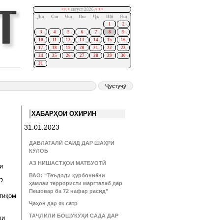
<<
<
август 2026
>
>>
Дш
Сш
Чш
Пш
Ҷъ
Шб
Яш
1
2
3
4
5
6
7
8
9
10
11
12
13
14
15
16
17
18
19
20
21
22
23
24
25
26
27
28
29
30
31
ХАБАРҲОИ ОХИРИН
31.01.2023
ДАВЛАТАЛӢ САИД ДАР ШАҲРИ
КӮЛОБ
АЗ НИШАСТҲОИ МАТБУОТӢ
и
ВАО: “Теъдоди қурбониёни
?
ҳамлаи террористи маргталаб дар
Пешовар ба 72 нафар расид”
нтиқом
Ҷаҳон дар як сатр
ТАҶЛИЛИ БОШУКӮҲИ САДА ДАР
ки