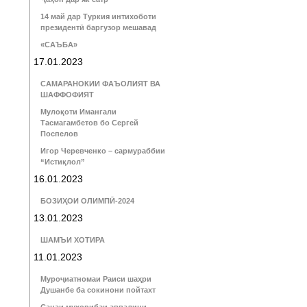
14 май дар Туркия интихоботи
президентӣ баргузор мешавад
«САЪБА»
17.01.2023
САМАРАНОКИИ ФАЪОЛИЯТ ВА
ШАФФОФИЯТ
Мулоқоти Имангали
Тасмагамбетов бо Сергей
Поспелов
Игор Черевченко – сармураббии
“Истиқлол”
16.01.2023
БОЗИҲОИ ОЛИМПӢ-2024
13.01.2023
ШАМЪИ ХОТИРА
11.01.2023
Муроҷиатномаи Раиси шаҳри
Душанбе ба сокинони пойтахт