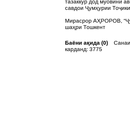
тазаккур дод муовини а
савдои Ҷумҳурии Тоҷик
Мирасрор АҲРОРОВ, “Ҷу
шаҳри Тошкент
Баёни ақида (0)
Санаи
карданд: 3775