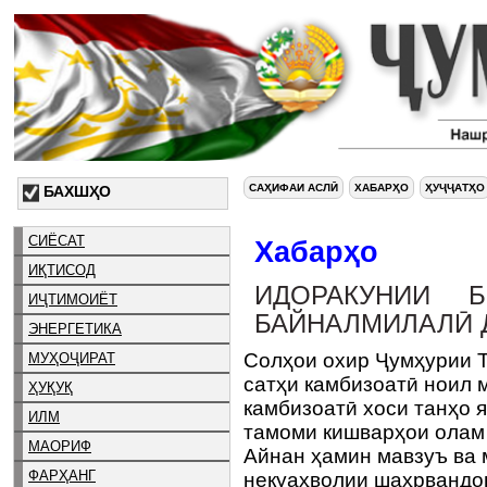
САҲИФАИ АСЛӢ
ХАБАРҲО
ҲУҶҶАТҲО
БАХШҲО
СИЁСАТ
Хабарҳо
ИҚТИСОД
ИДОРАКУНИИ Б
ИҶТИМОИЁТ
БАЙНАЛМИЛАЛӢ 
ЭНЕРГЕТИКА
Солҳои охир Ҷумҳурии Т
МУҲОҶИРАТ
сатҳи камбизоатӣ ноил 
ҲУҚУҚ
камбизоатӣ хоси танҳо я
ИЛМ
тамоми кишварҳои олам
МАОРИФ
Айнан ҳамин мавзуъ ва 
ФАРҲАНГ
некуаҳволии шаҳрвандо