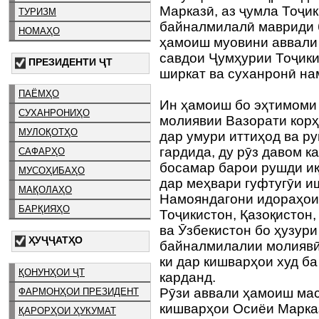
Марказӣ, аз ҷумла Тоҷик
ТУРИЗМ
байналмилалӣ мавриди б
НОМАҲО
ҳамоиш муовини аввали 
савдои Ҷумҳурии Тоҷик
ПРЕЗИДЕНТИ ҶТ
ширкат ва суханронӣ н
ПАЁМҲО
Ин ҳамоиш бо эҳтимоми
СУХАНРОНИҲО
молиявии Вазорати корҳ
МУЛОҚОТҲО
дар умури иттиҳод ва р
гардида, ду рӯз давом к
САФАРҲО
босамар барои рушди иқ
МУСОҲИБАҲО
дар меҳвари гуфтугӯи и
МАҚОЛАҲО
Намояндагони идораҳои
БАРҚИЯҲО
Тоҷикистон, Қазоқистон,
ва Ӯзбекистон бо ҳузур
ҲУҶҶАТҲО
байналмилалии молиявӣ
ки дар кишварҳои худ б
ҚОНУНҲОИ ҶТ
карданд.
Рӯзи аввали ҳамоиш ма
ФАРМОНҲОИ ПРЕЗИДЕНТ
кишварҳои Осиёи Марказ
ҚАРОРҲОИ ҲУКУМАТ