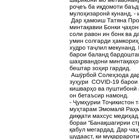
роҷеъ ба иқдомоти баъд
мулоҳизаронӣ кунанд, -
Дар ҳамоиш Татяна Про
минтақавии Бонки ҷаҳон
соли равон ин бонк ва 
умин солгарди ҳамкори
худро таҷлил мекунанд. 
барои баланд бардошта
шаҳрвандони минтақаҳо
бештар зоҳир гардид.
Ашӯрбой Солеҳзода дар 
зуҳури COVID-19 барои
кишварҳо ва пуштибонӣ 
он бетаъсир намонд.
- Ҷумҳурии Тоҷикистон 
муҳтарам Эмомалӣ Раҳм
диққати махсус медиҳад
бораи “Банақшагирии ст
қабул мегардад. Дар ча
шудааст, ки муқаррарот