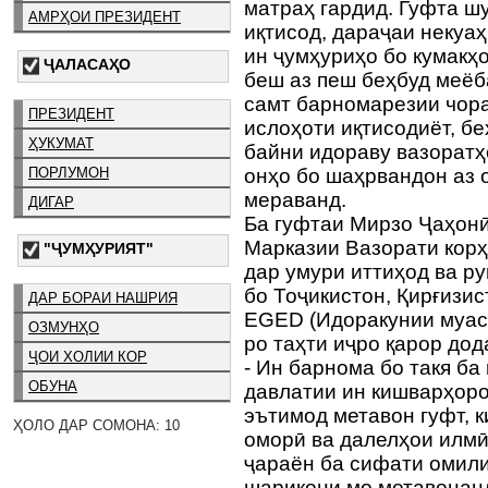
матраҳ гардид. Гуфта ш
АМРҲОИ ПРЕЗИДЕНТ
иқтисод, дараҷаи некуа
ин ҷумҳуриҳо бо кумакҳ
ҶАЛАСАҲО
беш аз пеш беҳбуд меёба
самт барномарезии чора
ПРЕЗИДЕНТ
ислоҳоти иқтисодиёт, б
ҲУКУМАТ
байни идораву вазоратҳ
ПОРЛУМОН
онҳо бо шаҳрвандон аз
мераванд.
ДИГАР
Ба гуфтаи Мирзо Ҷаҳон
Марказии Вазорати корҳ
"ҶУМҲУРИЯТ"
дар умури иттиҳод ва 
бо Тоҷикистон, Қирғизи
ДАР БОРАИ НАШРИЯ
EGED (Идоракунии муасс
ОЗМУНҲО
ро таҳти иҷро қарор дод
ҶОИ ХОЛИИ КОР
- Ин барнома бо такя ба
ОБУНА
давлатии ин кишварҳоро
эътимод метавон гуфт, 
ҲОЛО ДАР СОМОНА: 10
оморӣ ва далелҳои илмӣ
ҷараён ба сифати омили
шарикони мо метавонанд