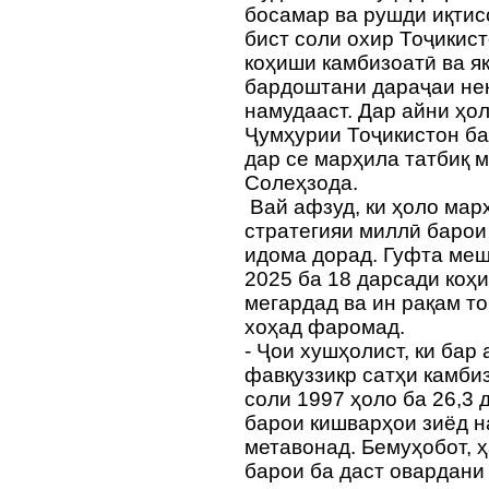
босамар ва рушди иқтис
бист соли охир Тоҷикист
коҳиши камбизоатӣ ва я
бардоштани дараҷаи нек
намудааст. Дар айни ҳо
Ҷумҳурии Тоҷикистон ба
дар се марҳила татбиқ м
Солеҳзода.
Вай афзуд, ки ҳоло мар
стратегияи миллӣ барои
идома дорад. Гуфта меш
2025 ба 18 дарсади коҳ
мегардад ва ин рақам то
хоҳад фаромад.
- Ҷои хушҳолист, ки бар
фавқуззикр сатҳи камби
соли 1997 ҳоло ба 26,3 
барои кишварҳои зиёд н
метавонад. Бемуҳобот, 
барои ба даст овардани 