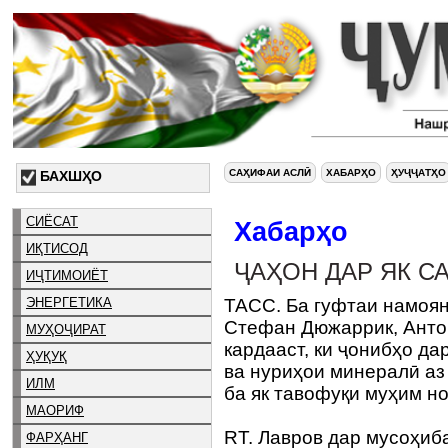
САҲИФАИ АСЛӢ
ХАБАРҲО
ҲУҶҶАТҲО
БАХШҲО
СИЁСАТ
Хабарҳо
ИҚТИСОД
ҶАҲОН ДАР ЯК С
ИҶТИМОИЁТ
ЭНЕРГЕТИКА
ТАСС. Ба гуфтаи намоя
Стефан Дюжаррик, Анто
МУҲОҶИРАТ
кардааст, ки ҷонибҳо д
ҲУҚУҚ
ва нуриҳои минералӣ аз
ИЛМ
ба як тавофуқи муҳим н
МАОРИФ
RT. Лавров дар мусоҳиб
ФАРҲАНГ