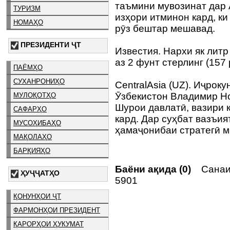
таъмини мувозинат дар 
ТУРИЗМ
изҳори итминон кард, ки
НОМАҲО
рӯз бештар мешавад.
ПРЕЗИДЕНТИ ҶТ
Известия. Нархи як литр
аз 2 фунт стерлинг (157 
ПАЁМҲО
СУХАНРОНИҲО
CentralAsia (UZ). Иҷрок
Ӯзбекистон Владимир Но
МУЛОҚОТҲО
Шурои давлатӣ, вазири 
САФАРҲО
кард. Дар суҳбат вазъи
МУСОҲИБАҲО
ҳамаҷонибаи стратегӣ м
МАҚОЛАҲО
БАРҚИЯҲО
Баёни ақида (0)
Санаи 
ҲУҶҶАТҲО
5901
ҚОНУНҲОИ ҶТ
ФАРМОНҲОИ ПРЕЗИДЕНТ
ҚАРОРҲОИ ҲУКУМАТ