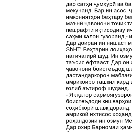
дар сатҳи ҷумҳурӣ ва б
мекунанд. Бар ин асос,
имкониятҳои беҳтару бе
маънӣ ҷавонони тоҷик т
пешрафти иқтисодиву и
саҳми калон гузоранд,- 
Дар доираи ин нишаст м
ShHT: Беҳтарин лоиҳаҳ
натиҷагирӣ шуд. Ин озм
таъсис ёфтааст. Дар он
ҷавонони боистеъдод ши
дастандаркорон маблағи
амрикоиро ташкил кард 
ғолиб эътироф шуданд.
- Як қатор сармоягузор
боистеъдоди кишварҳои
соҳибкорӣ шавқ доранд, 
амрикоӣ ихтисос хоҳанд 
роҳандозии ин озмун М
Дар охир Барномаи ҳам