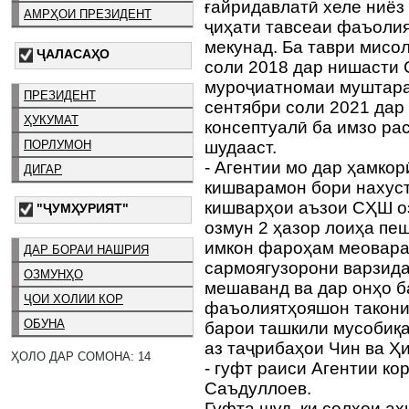
ғайридавлатӣ хеле ниёз
АМРҲОИ ПРЕЗИДЕНТ
ҷиҳати тавсеаи фаъолия
мекунад. Ба таври мисо
ҶАЛАСАҲО
соли 2018 дар нишасти 
муроҷиатномаи муштарак
ПРЕЗИДЕНТ
сентябри соли 2021 дар
ҲУКУМАТ
консептуалӣ ба имзо рас
ПОРЛУМОН
шудааст.
- Агентии мо дар ҳамкор
ДИГАР
кишварамон бори нахуст
кишварҳои аъзои СҲШ оз
"ҶУМҲУРИЯТ"
озмун 2 ҳазор лоиҳа пеш
имкон фароҳам меовара
ДАР БОРАИ НАШРИЯ
сармоягузорони варзида
ОЗМУНҲО
мешаванд ва дар онҳо б
ҶОИ ХОЛИИ КОР
фаъолиятҳояшон такони 
ОБУНА
барои ташкили мусобиқа
аз таҷрибаҳои Чин ва Ҳ
ҲОЛО ДАР СОМОНА: 14
- гуфт раиси Агентии к
Саъдуллоев.
Гуфта шуд, ки солҳои 