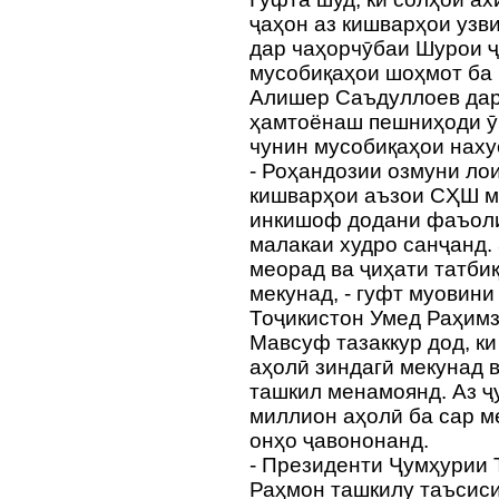
ҷаҳон аз кишварҳои узв
дар чаҳорчӯбаи Шурои 
мусобиқаҳои шоҳмот ба 
Алишер Саъдуллоев дар 
ҳамтоёнаш пешниҳоди ӯр
чунин мусобиқаҳои наху
- Роҳандозии озмуни ло
кишварҳои аъзои СҲШ му
инкишоф додани фаъоли
малакаи худро санҷанд. 
меорад ва ҷиҳати татби
мекунад, - гуфт муовин
Тоҷикистон Умед Раҳимз
Мавсуф тазаккур дод, к
аҳолӣ зиндагӣ мекунад 
ташкил менамоянд. Аз ҷ
миллион аҳолӣ ба сар м
онҳо ҷавононанд.
- Президенти Ҷумҳурии
Раҳмон ташкилу таъсиси