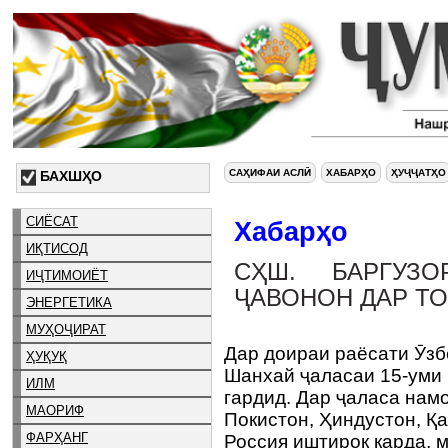
САҲИФАИ АСЛӢ
ХАБАРҲО
ҲУҶҶАТҲО
БАХШҲО
СИЁСАТ
Хабарҳо
ИҚТИСОД
СҲШ. БАРГУЗ
ИҶТИМОИЁТ
ҶАВОНОН ДАР Т
ЭНЕРГЕТИКА
МУҲОҶИРАТ
Дар доираи раёсати Ӯзб
ҲУҚУҚ
Шанхай ҷаласаи 15-уми
ИЛМ
гардид. Дар ҷаласа нам
МАОРИФ
Покистон, Ҳиндустон, Қа
ФАРҲАНГ
Россия иштирок карда, 