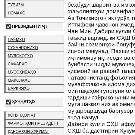
беҳбуди шароит ва имко
ТУРИЗМ
фаъолиятҳои доманфаро
НОМАҲО
Аз Тоҷикистон як гурӯҳ 
Иттифоқи ҷавонон Умед
ПРЕЗИДЕНТИ ҶТ
Ҷан Мин, Дабири кулли
таъкид варзид, ки СҲШ 
ПАЁМҲО
байни созмонҳои бонуфу
СУХАНРОНИҲО
ишғол мекунад. Пахши к
МУЛОҚОТҲО
иҷтимоиву иқтисодӣ ва 
бунбасти ҷиддӣ мувоҷеҳ 
САФАРҲО
ҷисмонӣ ва равонӣ таъс
МУСОҲИБАҲО
натавонистанд фаъолият
МАҚОЛАҲО
муваффақона идома диҳа
БАРҚИЯҲО
минтақаҳои гуногуни ол
гардиши ғайриқонунии м
ҲУҶҶАТҲО
муташаккил низ аз омил
муқарраршуда баргузор
ҚОНУНҲОИ ҶТ
эҷод намуд.
Дабири кулли СҲШ афзуд
ФАРМОНҲОИ ПРЕЗИДЕНТ
СҲШ ба дастгирии Ҳукум
ҚАРОРҲОИ ҲУКУМАТ