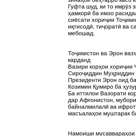
Гуфта шуд, ки то имрӯз 
ҳамкорӣ ба имзо расида
сиёсати хориҷии Тоҷики
иқтисодӣ, тиҷоратӣ ва с
мебошад.
Тоҷикистон ва Эрон ваз
карданд
Вазири корҳои хориҷии 
Сироҷиддин Муҳриддин 
Президенти Эрон оид б
Козимии Қумиро ба ҳузу
Ба иттилои Вазорати кор
дар Афғонистон, мубори
байналмилалӣ ва ифротг
масъалаҳои муштарак б
Намоиши мусаввараҳои 