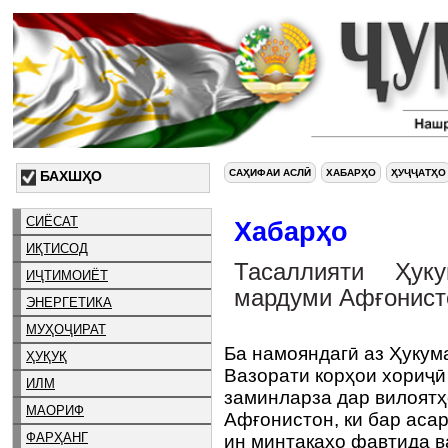
САҲИФАИ АСЛӢ
ХАБАРҲО
ҲУҶҶАТҲО
БАХШҲО
СИЁСАТ
Хабарҳо
ИҚТИСОД
Тасаллияти Ҳук
ИҶТИМОИЁТ
мардуми Афғонист
ЭНЕРГЕТИКА
МУҲОҶИРАТ
Ба намояндагӣ аз Ҳукум
ҲУҚУҚ
Вазорати корҳои хориҷӣ
ИЛМ
заминларза дар вилоятҳ
МАОРИФ
Афғонистон, ки бар аса
ФАРҲАНГ
ин минтақаҳо фавтида в