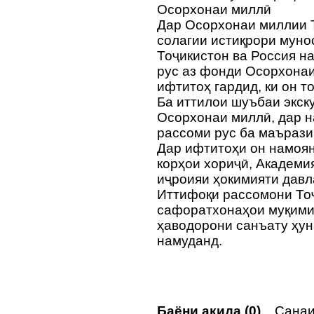
Осорхонаи миллӣ
Дар Осорхонаи миллии Т
солагии истиқрори мун
Тоҷикистон ва Россия 
рус аз фонди Осорхона
ифтитоҳ гардид, ки он т
Ба иттилои шуъбаи экск
Осорхонаи миллӣ, дар 
рассоми рус ба маърази
Дар ифтитоҳи он намоя
корҳои хориҷӣ, Академи
иҷроияи ҳокимияти дав
Иттифоқи рассомони Тоҷ
сафоратхонаҳои муқими
ҳаводорони санъату ҳу
намуданд.
Баёни ақида (0)
Санаи