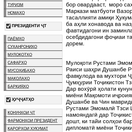
бор овардааст, моро сах
ТУРИЗМ
Маркази матбуоти Вазор
НОМАҲО
тасаллияти амиқи Ҳукум
ба аҳли хонавода ва на
ПРЕЗИДЕНТИ ҶТ
фавтидагони ин заминл
осебдидагони фоҷиаи т
ПАЁМҲО
дорем.
СУХАНРОНИҲО
МУЛОҚОТҲО
Мулоқоти Рустами Эмом
САФАРҲО
Раиси шаҳри Душанбе Р
МУСОҲИБАҲО
фавқулода ва мухтори 
МАҚОЛАҲО
Ҷумҳурии Тоҷикистон Тз
БАРҚИЯҲО
Дар вохӯрӣ ҳолати куну
миёни Мақомоти иҷроия
ҲУҶҶАТҲО
Душанбе ва Чин мавриди
Рустами Эмомалӣ Тзси 
ҚОНУНҲОИ ҶТ
намояндагӣ дар Тоҷикис
дошт, ки тайи солҳои б
ФАРМОНҲОИ ПРЕЗИДЕНТ
дипломатӣ миёни Тоҷики
ҚАРОРҲОИ ҲУКУМАТ