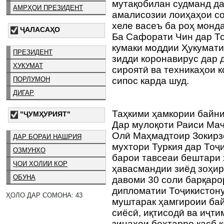
мутақобилан судманд да
АМРҲОИ ПРЕЗИДЕНТ
амалисозии лоиҳаҳои с
хеле васеъ ба роҳ монд
ҶАЛАСАҲО
Ба Сафорати Чин дар Т
кумаки моддии Ҳукумати
ПРЕЗИДЕНТ
зидди коронавирус дар 
ҲУКУМАТ
сироятӣ ва техникаҳои 
ПОРЛУМОН
сипос карда шуд.
ДИГАР
Таҳкими ҳамкории байни
"ҶУМҲУРИЯТ"
Дар мулоқоти Раиси Ма
Олӣ Маҳмадтоир Зокирз
ДАР БОРАИ НАШРИЯ
мухтори Туркия дар Тоҷ
ОЗМУНҲО
барои тавсеаи бештари
ҶОИ ХОЛИИ КОР
ҳавасмандии зиёд зоҳир 
ОБУНА
давоми 30 соли барқар
дипломатии Тоҷикистону
ҲОЛО ДАР СОМОНА: 43
муштарак ҳамгироии ба
сиёсӣ, иқтисодӣ ва иҷти
зинаҳои беҳтарро касб 