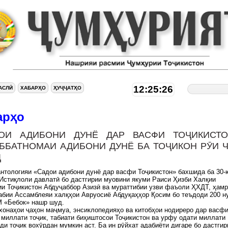
12:25:26
АСЛӢ
ХАБАРҲО
ҲУҶҶАТҲО
арҳо
ОИ АДИБОНИ ДУНЁ ДАР ВАСФИ ТОҶИКИСТО
ББАТНОМАИ АДИБОНИ ДУНЁ БА ТОҶИКОН РӮИ 
Д
нтологияи «Садои адибони дунё дар васфи Тоҷикистон» бахшида ба 30
Истиқлоли давлатӣ бо дастгирии муовини якуми Раиси Ҳизби Халқии
и Тоҷикистон Абдуҷаббор Азизӣ ва мураттибии узви фаъоли ҲХДТ, ҳам
бии Ассамблеяи халқҳои Авруосиё Абдуқаҳҳор Қосим бо теъдоди 200 н
 «Бебок» нашр шуд.
хонаҳои ҷаҳон маҷмуа, энсиклопедияҳо ва китобҳои нодиреро дар васф
 миллати тоҷик, табиати биҳиштосои Тоҷикистон ва урфу одати миллати
ди тоҷик вохӯрдан мумкин аст. Ба ин рӯйхат адабиёти дигаре бо дастгир