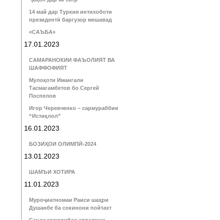
14 май дар Туркия интихоботи
президентӣ баргузор мешавад
«САЪБА»
17.01.2023
САМАРАНОКИИ ФАЪОЛИЯТ ВА
ШАФФОФИЯТ
Мулоқоти Имангали
Тасмагамбетов бо Сергей
Поспелов
Игор Черевченко – сармураббии
“Истиқлол”
16.01.2023
БОЗИҲОИ ОЛИМПӢ-2024
13.01.2023
ШАМЪИ ХОТИРА
11.01.2023
Муроҷиатномаи Раиси шаҳри
Душанбе ба сокинони пойтахт