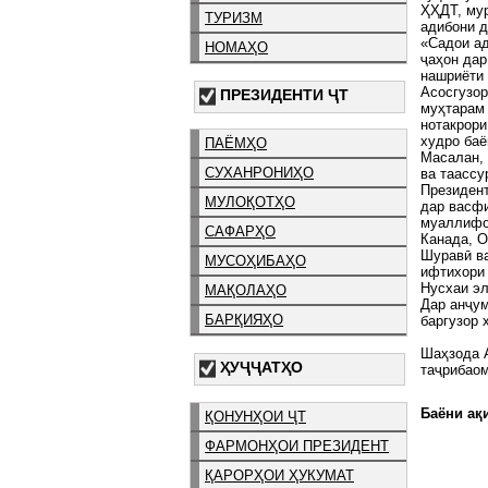
ҲҲДТ, мур
ТУРИЗМ
адибони д
«Садои ад
НОМАҲО
ҷаҳон дар
нашриёти 
Асосгузор
ПРЕЗИДЕНТИ ҶТ
муҳтарам 
нотакрори
худро ба
ПАЁМҲО
Масалан, 
СУХАНРОНИҲО
ва таассу
Президент
МУЛОҚОТҲО
дар васфи
муаллифо
САФАРҲО
Канада, О
Шуравӣ ва
МУСОҲИБАҲО
ифтихори 
Нусхаи эл
МАҚОЛАҲО
Дар анҷум
БАРҚИЯҲО
баргузор 
Шаҳзода
ҲУҶҶАТҲО
таҷрибао
Баёни ақи
ҚОНУНҲОИ ҶТ
ФАРМОНҲОИ ПРЕЗИДЕНТ
ҚАРОРҲОИ ҲУКУМАТ