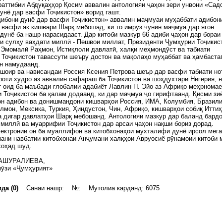
аттибии Абдуқаҳҳор Қосим аввалин антологияи ҷаҳон зери унвони «Сад
унё дар васфи Тоҷикистон» ворид гашт.
ибони дунё дар васфи Тоҷикистон» аввалин маҷмуаи муҳаббати адибон
 васфи як кишвари Шарқ мебошад, ки то имрӯз чунин маҷмуа дар ягон
дунё ба нашр нарасидааст. Дар китоби мазкур 66 адиби ҷаҳон дар бораи
и сулҳу ваҳдати миллӣ - Пешвои миллат, Президенти Ҷумҳурии Тоҷикис
Эмомалӣ Раҳмон, Истиқлоли давлатӣ, халқи меҳмондӯст ва табиати
 Тоҷикистон тавассути шеъру достон ва мақолаҳо муҳаббат ва ҳамбаста
ён намудаанд.
шоир ва нависандаи Россия Ксения Петрова шеър дар васфи табиати но
роти худро аз аввалин сафараш ба Тоҷикистон ва шоҳдухтари Нигерия, 
 оид ба маъбади глобалии адабиёт Лавлин П. Эйо аз Африқо меҳрнома
 Тоҷикистон ба қалам додаанд, ки дар маҷмуа ҷо гирифтаанд. Қисми зи
н адибон ва донишмандони кишварҳои Россия, ИМА, Колумбия, Бразили
лмон, Мексика, Туркия, Ҳиндустон, Чин, Африқо, кишварҳои собиқ Итти
 дигар давлатҳои Шарқ мебошанд. Антологияи мазкур дар баланд бард
миллӣ ва муаррифии Тоҷикистон дар арсаи ҷаҳон нақши бориз дорад.
ектронии он ба муаллифон ва китобхонаҳои мухталифи дунё ирсол мега
ани навбатии китобхонаи Анҷумани халқҳои Авруосиё рӯнамоии китоби 
хоҳад шуд.
 АШУРАЛИЕВА,
мӯзи «Ҷумҳурият»
да (0)
Санаи нашр: №: Мутолиа карданд: 6075