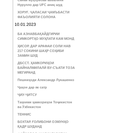
Санаи муҳорибаи аввалини
Нурулло дар UFC аниқ шуд
ХОРУҒ. ҶАЛАСАИ ҶАМЪБАСТИ
ФАЪОЛИЯТИ СОЛОНА
10.01.2023
БА АЗНАВБАҚАЙДГИРИИ
СИМКОРТҲО МУҲЛАТИ КАМ МОНД
ҲИСОР. ДАР АРАФАИ СОЛИ НАВ
217 СОКИНИ ШАҲР СОҲИБИ
ЗАМИН ШУД
ДБССТ. ҲАМКОРИҲОИ
БАЙНАЛМИЛАЛӢ ВУ-СЪАТИ ТОЗА
МЕГИРАНД
Пешниҳоди Александр Лукашенко
Ҷаҳон дар як сатр
ҶИУ-ҶИТСУ
Таҳкими ҳамкориҳои Тоҷикистон
ва Ӯзбекистон
ТЕННИС
БОХТАР. ҒОЛИБОНИ ОЗМУНҲО
ҚАДР ШУДАНД