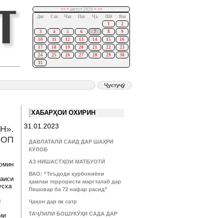
<<
<
август 2026
>
>>
Дш
Сш
Чш
Пш
Ҷъ
Шб
Яш
1
2
3
4
5
6
7
8
9
10
11
12
13
14
15
16
17
18
19
20
21
22
23
24
25
26
27
28
29
30
31
ХАБАРҲОИ ОХИРИН
31.01.2023
Н».
ЧОП
ДАВЛАТАЛӢ САИД ДАР ШАҲРИ
КӮЛОБ
АЗ НИШАСТҲОИ МАТБУОТӢ
-юмин
ВАО: “Теъдоди қурбониёни
раиси
ҳамлаи террористи маргталаб дар
усха
Пешовар ба 72 нафар расид”
и
Ҷаҳон дар як сатр
ТАҶЛИЛИ БОШУКӮҲИ САДА ДАР
ии