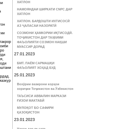
ХАТЛОН
ои
НАМОЯНДАИ ШИРКАТИ CNPC ДАР
и
ХАТЛОН
ХАТЛОН. БАРДОШТИ ИХТИСОСӢ
тон
АЗ ҶАЛАСАИ НАЗОРАТӢ
гии
СОЗМОНИ ҲАМКОРИИ ИҚТИСОДӢ.
ТОҶИКИСТОН ДАР ТАҲКИМИ
такрор
ФАЪОЛИЯТИ СОЗМОН НАҚШИ
ноиби
МУАССИР ДОРАД
еро
27.01.2023
ёди
я,
ҳоди
БМТ. ПАЁМ САРМАШҚИ
оштани
ФАЪОЛИЯТ ХОҲАД БУД
25.01.2023
рдад.
мазкур
Вохӯрии вазирони корҳои
хориҷии Тоҷикистон ва Ӯзбекистон
ТАЪСИСИ АВВАЛИН МАРКАЗИ
ҒИЗОИ МАКТАБӢ
МУЛОҚОТ БО САФИРИ
ҚАЗОҚИСТОН
23.01.2023
Ҷаҳон дар як сатр