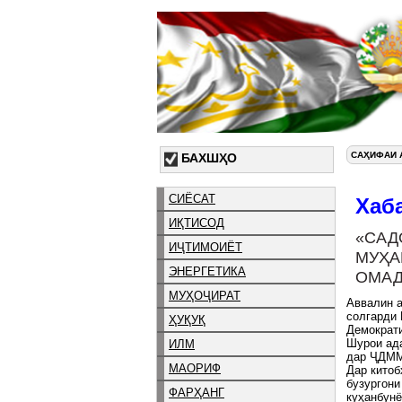
САҲИФАИ 
БАХШҲО
СИЁСАТ
Хаб
ИҚТИСОД
«САД
ИҶТИМОИЁТ
МУҲА
ЭНЕРГЕТИКА
ОМА
МУҲОҶИРАТ
Аввалин а
солгарди 
ҲУҚУҚ
Демократи
Шурои ада
ИЛМ
дар ҶДММ
МАОРИФ
Дар китоб
бузургони
ФАРҲАНГ
куҳанбунё