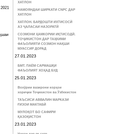
ХАТЛОН
 2021
НАМОЯНДАИ ШИРКАТИ CNPC ДАР
ХАТЛОН
ХАТЛОН. БАРДОШТИ ИХТИСОСӢ
АЗ ҶАЛАСАИ НАЗОРАТӢ
ақшаи
СОЗМОНИ ҲАМКОРИИ ИҚТИСОДӢ.
ТОҶИКИСТОН ДАР ТАҲКИМИ
ФАЪОЛИЯТИ СОЗМОН НАҚШИ
МУАССИР ДОРАД
27.01.2023
БМТ. ПАЁМ САРМАШҚИ
ФАЪОЛИЯТ ХОҲАД БУД
25.01.2023
Вохӯрии вазирони корҳои
хориҷии Тоҷикистон ва Ӯзбекистон
ТАЪСИСИ АВВАЛИН МАРКАЗИ
ҒИЗОИ МАКТАБӢ
МУЛОҚОТ БО САФИРИ
ҚАЗОҚИСТОН
23.01.2023
Ҷаҳон дар як сатр