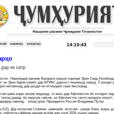
14:10:44
АСЛӢ
ХАБАРҲО
ҲУҶҶАТҲО
арҳо
 дар як сатр
сти». Намояндаи расмии Вазорати корҳои хориҷии Эрон Саид Хатибзод
т, ки Эрон барои узвият дар БРИКС дархост пешниҳод намуд. Ӯ изҳори 
Эрон метавонад дар рушди ин иттиҳодия саҳм бигузорад.
сия ҳама корро анҷом медиҳад, то вазъ дар Афғонистон ба эътидол ояд
 талош дорад, бо неруҳои сиёсие, ки Афғонистон таҳти назорати онҳост,
арқарор намояд, - изҳор дошт Президенти Россия Владимир Путин.
ia (UZ). Дар иҷлосияи Созмони ҳамкории исло-мӣ - шаҳри Хива, воқеъ д
н, пойтахти сайёҳии ҷаҳони ислом дар соли 2024 эълон гардид.