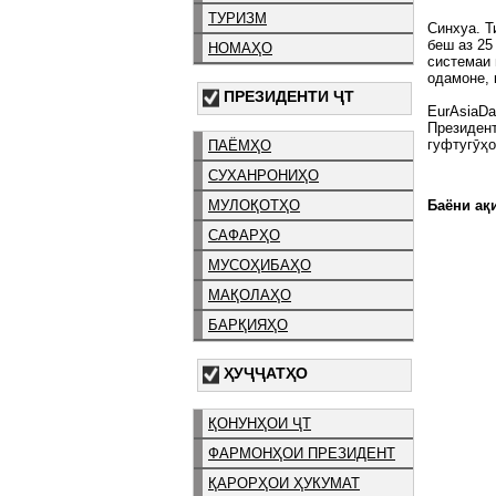
ТУРИЗМ
Синхуа. Т
беш аз 25
НОМАҲО
системаи
одамоне, 
ПРЕЗИДЕНТИ ҶТ
EurAsiaDa
Президент
гуфтугӯҳо
ПАЁМҲО
СУХАНРОНИҲО
Баёни ақи
МУЛОҚОТҲО
САФАРҲО
МУСОҲИБАҲО
МАҚОЛАҲО
БАРҚИЯҲО
ҲУҶҶАТҲО
ҚОНУНҲОИ ҶТ
ФАРМОНҲОИ ПРЕЗИДЕНТ
ҚАРОРҲОИ ҲУКУМАТ