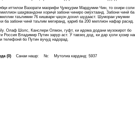
ибқи иттилои Вазорати маорифи Ҷумҳурии Мардумии Чин, то охири соли
 миллион шаҳрвандони хориҷӣ забони чиниро омӯхтаанд. Забони чинӣ ба
 миллии таълимии 76 кишвари ҷаҳон дохил шудааст. Шумораи умумии
ки ба забони чинӣ таълим мегиранд, қариб ба 200 миллион нафар расид.
ily. Олаф Шолс, Канслери Олмон, гуфт, ки идома додани музокирот бо
и Россия Владимир Путин зарур аст. Ӯ тавзеҳ дод, ки дар ҳоли ҳозир н
и телефонӣ бо Путин вуҷуд надорад.
да (0)
Санаи нашр: №: Мутолиа карданд: 5937