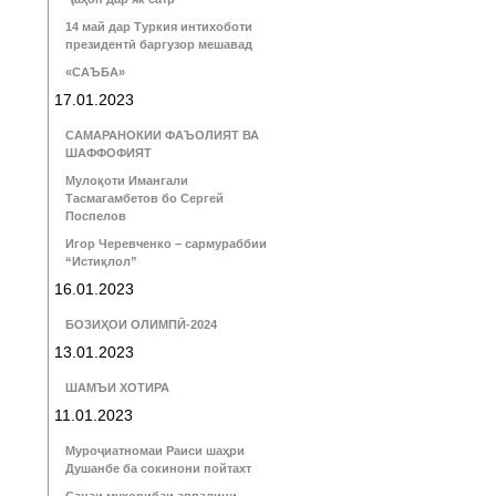
14 май дар Туркия интихоботи
президентӣ баргузор мешавад
«САЪБА»
17.01.2023
САМАРАНОКИИ ФАЪОЛИЯТ ВА
ШАФФОФИЯТ
Мулоқоти Имангали
Тасмагамбетов бо Сергей
Поспелов
Игор Черевченко – сармураббии
“Истиқлол”
16.01.2023
БОЗИҲОИ ОЛИМПӢ-2024
13.01.2023
ШАМЪИ ХОТИРА
11.01.2023
Муроҷиатномаи Раиси шаҳри
Душанбе ба сокинони пойтахт