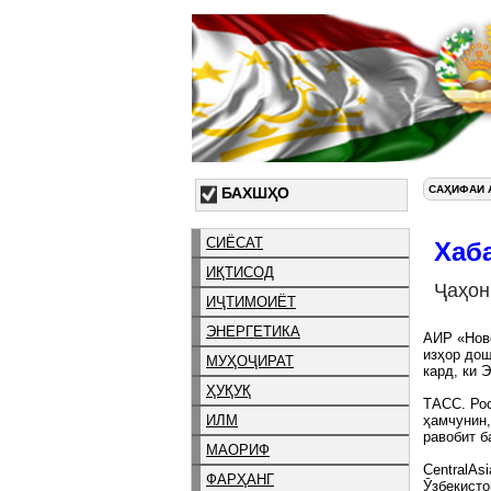
САҲИФАИ 
БАХШҲО
СИЁСАТ
Хаб
ИҚТИСОД
Ҷаҳон
ИҶТИМОИЁТ
ЭНЕРГЕТИКА
АИР «Ново
изҳор дош
МУҲОҶИРАТ
кард, ки 
ҲУҚУҚ
ТАСС. Рос
ИЛМ
ҳамчунин,
равобит б
МАОРИФ
CentralAs
ФАРҲАНГ
Ӯзбекисто