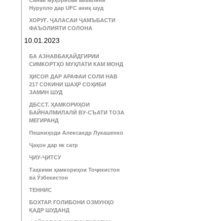
Санаи муҳорибаи аввалини
Нурулло дар UFC аниқ шуд
ХОРУҒ. ҶАЛАСАИ ҶАМЪБАСТИ
ФАЪОЛИЯТИ СОЛОНА
10.01.2023
БА АЗНАВБАҚАЙДГИРИИ
СИМКОРТҲО МУҲЛАТИ КАМ МОНД
ҲИСОР. ДАР АРАФАИ СОЛИ НАВ
217 СОКИНИ ШАҲР СОҲИБИ
ЗАМИН ШУД
ДБССТ. ҲАМКОРИҲОИ
БАЙНАЛМИЛАЛӢ ВУ-СЪАТИ ТОЗА
МЕГИРАНД
Пешниҳоди Александр Лукашенко
Ҷаҳон дар як сатр
ҶИУ-ҶИТСУ
Таҳкими ҳамкориҳои Тоҷикистон
ва Ӯзбекистон
ТЕННИС
БОХТАР. ҒОЛИБОНИ ОЗМУНҲО
ҚАДР ШУДАНД