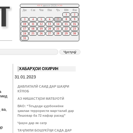
<<
<
август 2026
>
>>
Дш
Сш
Чш
Пш
Ҷъ
Шб
Яш
1
2
3
4
5
6
7
8
9
10
11
12
13
14
15
16
17
18
19
20
21
22
23
24
25
26
27
28
29
30
31
ХАБАРҲОИ ОХИРИН
31.01.2023
ДАВЛАТАЛӢ САИД ДАР ШАҲРИ
а
КӮЛОБ
умед
АЗ НИШАСТҲОИ МАТБУОТӢ
ВАО: “Теъдоди қурбониёни
 ва,
ҳамлаи террористи маргталаб дар
Пешовар ба 72 нафар расид”
Ҷаҳон дар як сатр
ар
ТАҶЛИЛИ БОШУКӮҲИ САДА ДАР