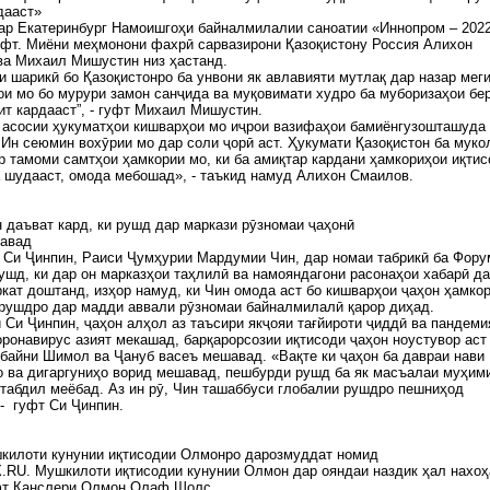
дааст»
ар Екатеринбург Намоишгоҳи байналмилалии саноатии «Иннопром – 202
фт. Миёни меҳмонони фахрӣ сарвазирони Қазоқистону Россия Алихон
ва Михаил Мишустин низ ҳастанд.
 шарикӣ бо Қазоқистонро ба унвони як авлавияти мутлақ дар назар мег
и мо бо мурури замон санҷида ва муқовимати худро ба муборизаҳои бе
ит кардааст”, - гуфт Михаил Мишустин.
 асосии ҳукуматҳои кишварҳои мо иҷрои вазифаҳои бамиёнгузошташуда
Ин сеюмин вохӯрии мо дар соли ҷорӣ аст. Ҳукумати Қазоқистон ба мук
 тамоми самтҳои ҳамкории мо, ки ба амиқтар кардани ҳамкориҳои иқтис
 шудааст, омода мебошад», - таъкид намуд Алихон Смаилов.
 даъват кард, ки рушд дар маркази рӯзномаи ҷаҳонӣ
шавад
Си Ҷинпин, Раиси Ҷумҳурии Мардумии Чин, дар номаи табрикӣ ба Фору
ушд, ки дар он марказҳои таҳлилӣ ва намояндагони расонаҳои хабарӣ д
кат доштанд, изҳор намуд, ки Чин омода аст бо кишварҳои ҷаҳон ҳамко
 рушдро дар мадди аввали рӯзномаи байналмилалӣ қарор диҳад.
 Си Ҷинпин, ҷаҳон алҳол аз таъсири якҷояи тағйироти ҷиддӣ ва пандеми
ронавирус азият мекашад, барқарорсозии иқтисоди ҷаҳон ноустувор аст
байни Шимол ва Ҷануб васеъ мешавад. «Вақте ки ҷаҳон ба давраи нави
 ва дигаргуниҳо ворид мешавад, пешбурди рушд ба як масъалаи муҳим
табдил меёбад. Аз ин рӯ, Чин ташаббуси глобалии рушдро пешниҳод
- гуфт Си Ҷинпин.
килоти кунунии иқтисодии Олмонро дарозмуддат номид
.RU. Мушкилоти иқтисодии кунунии Олмон дар ояндаи наздик ҳал нахо
уфт Канслери Олмон Олаф Шолс.