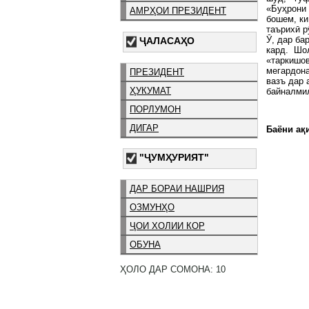
«Буҳрони 
АМРҲОИ ПРЕЗИДЕНТ
бошем, ки
таърихӣ р
Ӯ, дар ба
ҶАЛАСАҲО
кард. Шол
«таркишов
мегардона
ПРЕЗИДЕНТ
вазъ дар 
ҲУКУМАТ
байналмил
ПОРЛУМОН
ДИГАР
Баёни ақи
"ҶУМҲУРИЯТ"
ДАР БОРАИ НАШРИЯ
ОЗМУНҲО
ҶОИ ХОЛИИ КОР
ОБУНА
ҲОЛО ДАР СОМОНА: 10