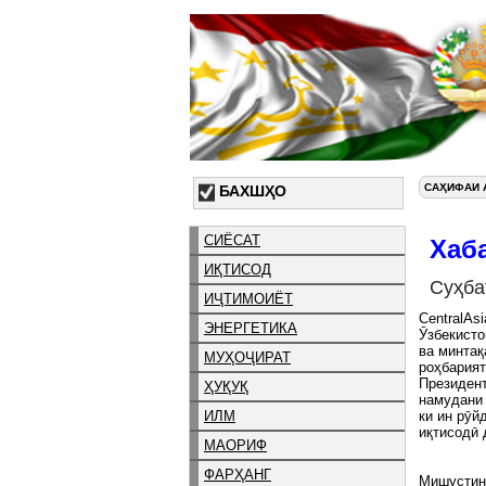
САҲИФАИ 
БАХШҲО
СИЁСАТ
Хаб
ИҚТИСОД
Суҳба
ИҶТИМОИЁТ
CentralAs
ЭНЕРГЕТИКА
Ӯзбекисто
ва минтақ
МУҲОҶИРАТ
роҳбарият
Президент
ҲУҚУҚ
намудани 
ИЛМ
ки ин рӯй
иқтисодӣ 
МАОРИФ
ФАРҲАНГ
Мишустин: