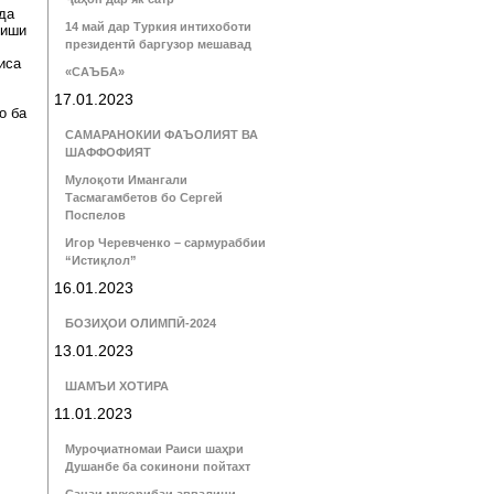
да
14 май дар Туркия интихоботи
лиши
президентӣ баргузор мешавад
иса
«САЪБА»
17.01.2023
о ба
САМАРАНОКИИ ФАЪОЛИЯТ ВА
ШАФФОФИЯТ
Мулоқоти Имангали
Тасмагамбетов бо Сергей
Поспелов
Игор Черевченко – сармураббии
“Истиқлол”
16.01.2023
БОЗИҲОИ ОЛИМПӢ-2024
13.01.2023
ШАМЪИ ХОТИРА
11.01.2023
Муроҷиатномаи Раиси шаҳри
Душанбе ба сокинони пойтахт