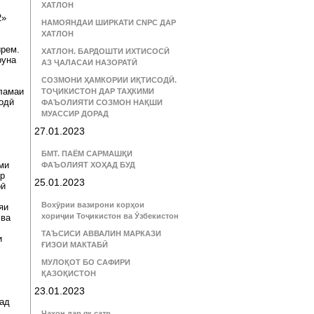
ХАТЛОН
2»
НАМОЯНДАИ ШИРКАТИ CNPC ДАР
ХАТЛОН
ирем.
ХАТЛОН. БАРДОШТИ ИХТИСОСӢ
руна
АЗ ҶАЛАСАИ НАЗОРАТӢ
СОЗМОНИ ҲАМКОРИИ ИҚТИСОДӢ.
оламаи
ТОҶИКИСТОН ДАР ТАҲКИМИ
одӣ
ФАЪОЛИЯТИ СОЗМОН НАҚШИ
МУАССИР ДОРАД
27.01.2023
БМТ. ПАЁМ САРМАШҚИ
ми
ФАЪОЛИЯТ ХОҲАД БУД
ар
25.01.2023
рӣ
Вохӯрии вазирони корҳои
яи
хориҷии Тоҷикистон ва Ӯзбекистон
 ва
ТАЪСИСИ АВВАЛИН МАРКАЗИ
и
ҒИЗОИ МАКТАБӢ
МУЛОҚОТ БО САФИРИ
ҚАЗОҚИСТОН
23.01.2023
ҳад
Ҷаҳон дар як сатр