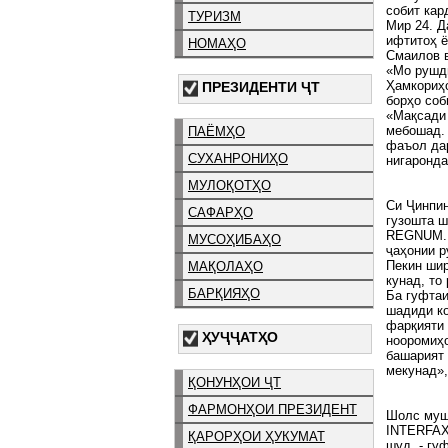
собит кар
ТУРИЗМ
Мир 24. Д
ифтитоҳ ё
НОМАҲО
Смаилов 
«Мо рушди
Ҳамкориҳо
ПРЕЗИДЕНТИ ҶТ
борҳо соб
«Мақсади
мебошад. 
ПАЁМҲО
фаъол дар
СУХАНРОНИҲО
нигаронда
МУЛОҚОТҲО
Си Ҷинпин
САФАРҲО
гузошта 
REGNUM. 
МУСОҲИБАҲО
ҷаҳонии р
Пекин шир
МАҚОЛАҲО
кунад, то
БАРҚИЯҲО
Ба гуфтаи
шадиди ко
фарқияти 
ҲУҶҶАТҲО
нооромиҳо
башарият 
мекунад»,
ҚОНУНҲОИ ҶТ
ФАРМОНҲОИ ПРЕЗИДЕНТ
Шолс муш
INTERFAX
ҚАРОРҲОИ ҲУКУМАТ
шуд, - г