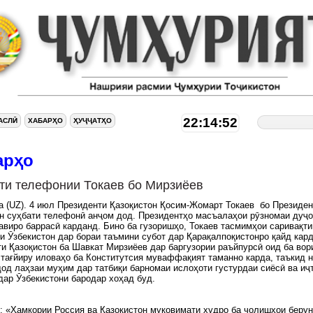
22:14:53
АСЛӢ
ХАБАРҲО
ҲУҶҶАТҲО
арҳо
ти телефонии Токаев бо Мирзиёев
ia (UZ). 4 июл Президенти Қазоқистон Қосим-Жомарт Токаев бо Президен
н суҳбати телефонӣ анҷом дод. Президентҳо масъалаҳои рӯзномаи дуҷ
авиро баррасӣ карданд. Бино ба гузоришҳо, Токаев тасмимҳои саривақти
и Ӯзбекистон дар бораи таъмини субот дар Қарақалпоқистонро қайд кар
и Қазоқистон ба Шавкат Мирзиёев дар баргузории раъйпурсӣ оид ба вор
тағйиру иловаҳо ба Конститутсия муваффақият таманно карда, таъкид 
дод лаҳзаи муҳим дар татбиқи барномаи ислоҳоти густурдаи сиёсӣ ва иҷ
дар Ӯзбекистони бародар хоҳад буд.
 «Ҳамкории Россия ва Қазоқистон муқовимати худро ба чолишҳои беру