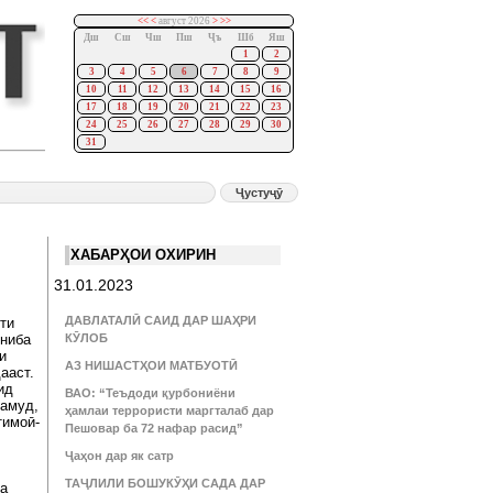
<<
<
август 2026
>
>>
Дш
Сш
Чш
Пш
Ҷъ
Шб
Яш
1
2
3
4
5
6
7
8
9
10
11
12
13
14
15
16
17
18
19
20
21
22
23
24
25
26
27
28
29
30
31
ХАБАРҲОИ ОХИРИН
31.01.2023
ДАВЛАТАЛӢ САИД ДАР ШАҲРИ
ти
ониба
КӮЛОБ
и
АЗ НИШАСТҲОИ МАТБУОТӢ
дааст.
ид
ВАО: “Теъдоди қурбониёни
намуд,
ҳамлаи террористи маргталаб дар
тимоӣ-
Пешовар ба 72 нафар расид”
Ҷаҳон дар як сатр
ТАҶЛИЛИ БОШУКӮҲИ САДА ДАР
на