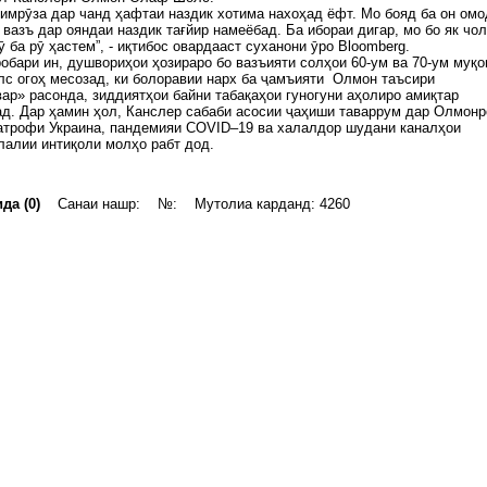
имрӯза дар чанд ҳафтаи наздик хотима нахоҳад ёфт. Мо бояд ба он омо
 вазъ дар ояндаи наздик тағйир намеёбад. Ба ибораи дигар, мо бо як чо
ӯ ба рӯ ҳастем”, - иқтибос овардааст суханони ӯро Bloomberg.
робари ин, душвориҳои ҳозираро бо вазъияти солҳои 60-ум ва 70-ум муқо
с огоҳ месозад, ки болоравии нарх ба ҷамъияти Олмон таъсири
ар» расонда, зиддиятҳои байни табақаҳои гуногуни аҳолиро амиқтар
д. Дар ҳамин ҳол, Канслер сабаби асосии ҷаҳиши таваррум дар Олмонр
атрофи Украина, пандемияи COVID–19 ва халалдор шудани каналҳои
алии интиқоли молҳо рабт дод.
да (0)
Санаи нашр: №: Мутолиа карданд: 4260