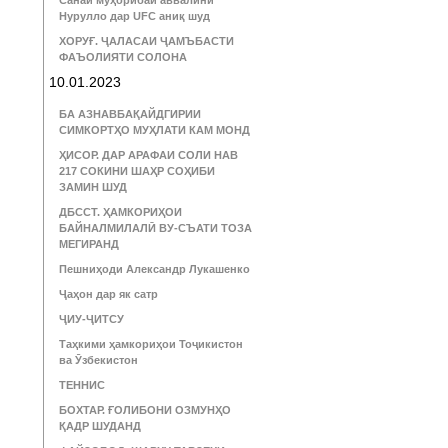
Санаи муҳорибаи аввалини
Нурулло дар UFC аниқ шуд
ХОРУҒ. ҶАЛАСАИ ҶАМЪБАСТИ
ФАЪОЛИЯТИ СОЛОНА
10.01.2023
БА АЗНАВБАҚАЙДГИРИИ
СИМКОРТҲО МУҲЛАТИ КАМ МОНД
ҲИСОР. ДАР АРАФАИ СОЛИ НАВ
217 СОКИНИ ШАҲР СОҲИБИ
ЗАМИН ШУД
ДБССТ. ҲАМКОРИҲОИ
БАЙНАЛМИЛАЛӢ ВУ-СЪАТИ ТОЗА
МЕГИРАНД
Пешниҳоди Александр Лукашенко
Ҷаҳон дар як сатр
ҶИУ-ҶИТСУ
Таҳкими ҳамкориҳои Тоҷикистон
ва Ӯзбекистон
ТЕННИС
БОХТАР. ҒОЛИБОНИ ОЗМУНҲО
ҚАДР ШУДАНД