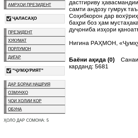
дастгириву ҳавасмандии
АМРҲОИ ПРЕЗИДЕНТ
самти андозу гумрук таъ
Соҳибкорон дар вохӯри
ҶАЛАСАҲО
баҳри боз ҳам мустаҳак
дуҷониба изҳори қаноат
ПРЕЗИДЕНТ
ҲУКУМАТ
Нигина РАҲМОН, «Ҷумҳ
ПОРЛУМОН
ДИГАР
Баёни ақида (0)
Санаи
карданд: 5681
"ҶУМҲУРИЯТ"
ДАР БОРАИ НАШРИЯ
ОЗМУНҲО
ҶОИ ХОЛИИ КОР
ОБУНА
ҲОЛО ДАР СОМОНА: 5