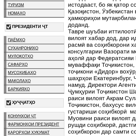
истодааст, бо як қатор 
ТУРИЗМ
Қазоқистон, Ӯзбекистан 
НОМАҲО
ҳамкориҳои мутақобилан
доданд.
ПРЕЗИДЕНТИ ҶТ
Тавре шуъбаи иттилоотӣ
вилоят хабар дод, дар 
ПАЁМҲО
расмӣ ва соҳибкорони х
СУХАНРОНИҲО
консулгарии Вазорати м
МУЛОҚОТҲО
аҳолӣ дар Федератсияи 
муваффақи Тоҷикистон,
САФАРҲО
тоҷикони «Дидор» вохӯр
МУСОҲИБАҲО
шаҳрҳои Екатеринбург, 
МАҚОЛАҲО
намуд. Директори Агент
БАРҚИЯҲО
Ҷумҳурии Тоҷикистон Ша
раиси вилоят Акрам Су
ҲУҶҶАТҲО
Тоҷикистон, бахусус ви
густариши соҳибкорӣ м
ҚОНУНҲОИ ҶТ
Муовини раиси вилоят д
рушди соҳибкорӣ, дастг
ФАРМОНҲОИ ПРЕЗИДЕНТ
соҳибкорон дар самти с
ҚАРОРҲОИ ҲУКУМАТ