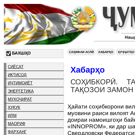
САҲИФАИ АСЛӢ
ХАБАРҲО
ҲУҶҶАТҲО
БАХШҲО
СИЁСАТ
Хабарҳо
ИҚТИСОД
СОҲИБКОРӢ. Т
ИҶТИМОИЁТ
ТАҚОЗОИ ЗАМОН
ЭНЕРГЕТИКА
МУҲОҶИРАТ
Ҳайати соҳибкорони вил
ҲУҚУҚ
муовини раиси вилоят 
ИЛМ
доираи намоишгоҳи бай
МАОРИФ
«INNOPROM», ки дар ша
ФАРҲАНГ
Свердловски Федератси