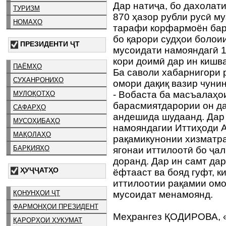
Дар натиҷа, бо дахолат
ТУРИЗМ
870 ҳазор рубли русӣ м
НОМАҲО
тарафи корфармоён барқ
бо қарори судҳои болоии
ПРЕЗИДЕНТИ ҶТ
мусоидати намояндагӣ 1
кори доимӣ дар ин кишв
ПАЁМҲО
Ба саволи хабарнигори 
СУХАНРОНИҲО
омори дақиқ вазир чунин
- Вобаста ба масъалаҳо
МУЛОҚОТҲО
барасмиятдарории он да
САФАРҲО
андешида шудаанд. Дар 
МУСОҲИБАҲО
намояндагии Иттиҳоди А
МАҚОЛАҲО
рақамикунонии хизматр
БАРҚИЯҲО
ягонаи иттилоотӣ бо ҷа
доранд. Дар ин самт дар
ҲУҶҶАТҲО
ёфтааст ва бояд гуфт, 
иттилоотии рақамии ом
ҚОНУНҲОИ ҶТ
мусоидат менамоянд.
ФАРМОНҲОИ ПРЕЗИДЕНТ
Меҳрангез ҚОДИРОВА, 
ҚАРОРҲОИ ҲУКУМАТ