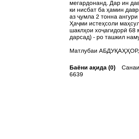
мегардонанд. Дар ин да
ки нисбат ба ҳамин давр
аз ҷумла 2 тонна ангур
Ҳаҷми истеҳсоли маҳсу
шаклҳои хоҷагидорӣ 68 
дарсад) - ро ташкил нам
Матлубаи АБДУҚАҲҲОР,
Баёни ақида (0)
Санаи 
6639