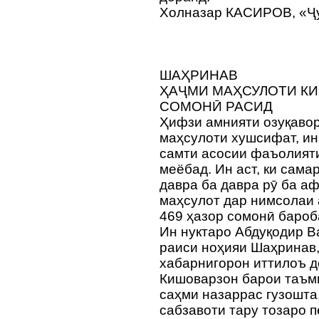
Холназар КАСИРОВ, «Ҷ
ШАҲРИНАВ
ҲАҶМИ МАҲСУЛОТИ КИ
СОМОНӢ РАСИД
Ҳифзи амнияти озуқавор
маҳсулоти хушсифат, ин
самти асосии фаъолият
меёбад. Ин аст, ки сам
давра ба давра рӯ ба а
маҳсулот дар нимсолаи 
469 ҳазор сомонӣ бароб
Ин нуктаро Абдуқодир В
раиси ноҳияи Шаҳринав,
хабарнигорон иттилоъ д
Кишоварзон барои таъми
саҳми назаррас гузошта
сабзавоти тару тозаро 