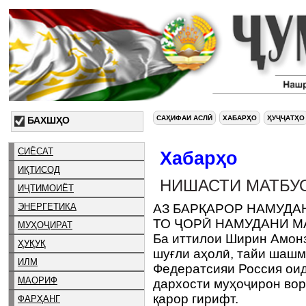
САҲИФАИ АСЛӢ
ХАБАРҲО
ҲУҶҶАТҲО
БАХШҲО
СИЁСАТ
Хабарҳо
ИҚТИСОД
НИШАСТИ МАТБУ
ИҶТИМОИЁТ
ЭНЕРГЕТИКА
АЗ БАРҚАРОР НАМУДА
ТО ҶОРӢ НАМУДАНИ 
МУҲОҶИРАТ
Ба иттилои Ширин Амонз
ҲУҚУҚ
шуғли аҳолӣ, тайи шашм
ИЛМ
Федератсияи Россия оид
МАОРИФ
дархости муҳоҷирон вор
қарор гирифт.
ФАРҲАНГ