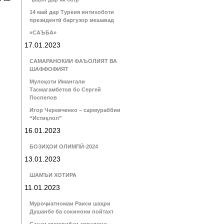
14 май дар Туркия интихоботи
президентӣ баргузор мешавад
«САЪБА»
17.01.2023
САМАРАНОКИИ ФАЪОЛИЯТ ВА
ШАФФОФИЯТ
Мулоқоти Имангали
Тасмагамбетов бо Сергей
Поспелов
Игор Черевченко – сармураббии
“Истиқлол”
16.01.2023
БОЗИҲОИ ОЛИМПӢ-2024
13.01.2023
ШАМЪИ ХОТИРА
11.01.2023
Муроҷиатномаи Раиси шаҳри
Душанбе ба сокинони пойтахт