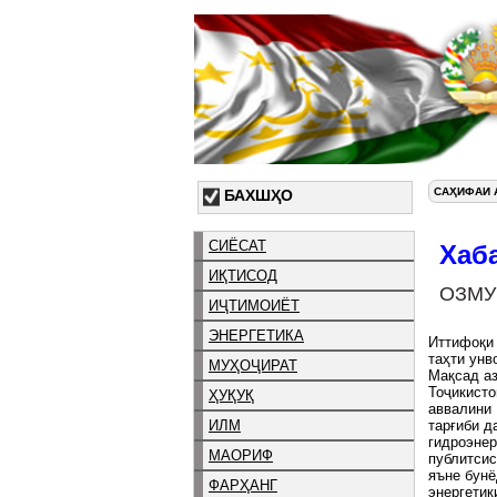
САҲИФАИ 
БАХШҲО
СИЁСАТ
Хаб
ИҚТИСОД
ОЗМУ
ИҶТИМОИЁТ
ЭНЕРГЕТИКА
Иттифоқи 
таҳти унв
МУҲОҶИРАТ
Мақсад аз
Тоҷикисто
ҲУҚУҚ
аввалини 
ИЛМ
тарғиби д
гидроэнер
МАОРИФ
публитсис
яъне бунё
ФАРҲАНГ
энергетик