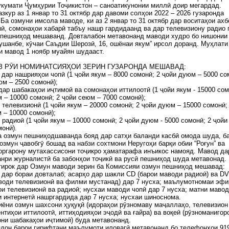
кумати Ҷумҳурии Тоҷикистон – саноатикунонии миллӣ доир мегардад.
зкур аз 1 январ то 31 октябр дар давоми солҳои 2022 – 2026 гузаронда
Ба озмуни имсола маводе, ки аз 2 январ то 31 октябр дар воситаҳои ахб
ӣ, сомонаҳои хабарӣ табъу нашр гардидаанд ва дар телевизиону радио
 пешниҳод мешаванд. Довталабон метавонанд маводи худро бо нишонии
шанбе, кӯчаи Саъдии Шерозӣ, 16, ошёнаи якум” ирсол доранд. Муҳлати
 мавод 1 ноябр муайян шудааст.
З РӮИ НОМИНАТСИЯҲОИ ЗЕРИН ГУЗАРОНДА МЕШАВАД:
 дар нашрияҳои чопӣ (1 ҷойи якум – 8000 сомонӣ; 2 ҷойи дуюм – 5000 со
юм – 2500 сомонӣ);
дар шабакаҳои иҷтимоӣ ва сомонаҳои иттилоотӣ (1 ҷойи якум - 15000 сом
 – 10000 сомонӣ; 2 ҷойи сеюм – 7000 сомонӣ);
 телевизионӣ (1 ҷойи якум – 20000 сомонӣ; 2 ҷойи дуюм – 15000 сомонӣ;
 – 10000 сомонӣ);
 радиоӣ (1 ҷойи якум – 10000 сомонӣ; 2 ҷойи дуюм - 5000 сомонӣ; 2 ҷой
монӣ).
 озмун пешниҳодшаванда бояд дар сатҳи баланди касбӣ омода шуда, б
озмун ҷавобгӯ бошад ва набзи сохтмони Неругоҳи барқи обии “Роғун” ва
оргарону мутахассисони тоҷикро ҳаматарафа инъикос намояд. Мавод да
нри журналистӣ ба забонҳои тоҷикӣ ва русӣ пешниҳод шуда метавонад.
ирок дар Озмун маводи зерин ба Комиссияи озмун пешниҳод мешавад:
дар бораи довталаб; асарҳо дар шакли СD (барои маводи радиоӣ) ва D
води телевизионӣ ва филми мустанад) дар 7 нусха; маълумотномаи эфи
и телевизионӣ ва радиоӣ; нусхаи маводи чопӣ дар 7 нусха; матни мавод
 интернетӣ нашргардида дар 7 нусха; нусхаи шиноснома.
ёни озмун шахсони ҳуқуқӣ (идораҳои рӯзномаву маҷаллаҳо, телевизион
ентиҳои иттилоотӣ, иттиҳодияҳои эҷодӣ ва ғайра) ва воқеӣ (рӯзноманигор
ни шабакаҳои иҷтимоӣ) буда метавонанд.
он барои гирифтани маълумоти иловагӣ метавонанд бо телефонҳои 919