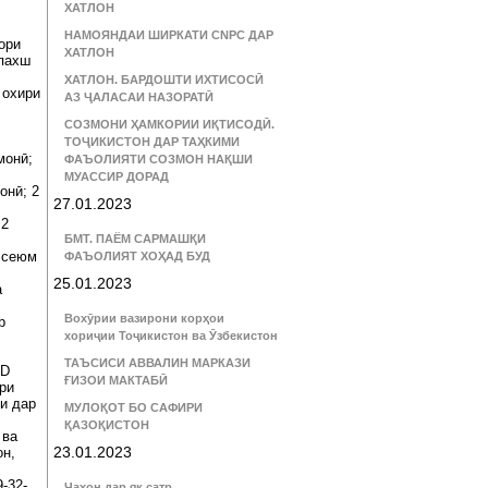
ХАТЛОН
НАМОЯНДАИ ШИРКАТИ CNPC ДАР
ори
ХАТЛОН
 пахш
ХАТЛОН. БАРДОШТИ ИХТИСОСӢ
 охири
АЗ ҶАЛАСАИ НАЗОРАТӢ
СОЗМОНИ ҲАМКОРИИ ИҚТИСОДӢ.
ТОҶИКИСТОН ДАР ТАҲКИМИ
монӣ;
ФАЪОЛИЯТИ СОЗМОН НАҚШИ
МУАССИР ДОРАД
онӣ; 2
27.01.2023
 2
БМТ. ПАЁМ САРМАШҚИ
и сеюм
ФАЪОЛИЯТ ХОҲАД БУД
25.01.2023
а
Вохӯрии вазирони корҳои
р
хориҷии Тоҷикистон ва Ӯзбекистон
ТАЪСИСИ АВВАЛИН МАРКАЗИ
VD
ҒИЗОИ МАКТАБӢ
ри
и дар
МУЛОҚОТ БО САФИРИ
ҚАЗОҚИСТОН
 ва
23.01.2023
он,
-32-
Ҷаҳон дар як сатр