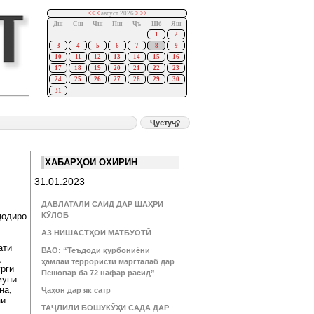
<<
<
август 2026
>
>>
Дш
Сш
Чш
Пш
Ҷъ
Шб
Яш
1
2
3
4
5
6
7
8
9
10
11
12
13
14
15
16
17
18
19
20
21
22
23
24
25
26
27
28
29
30
31
ХАБАРҲОИ ОХИРИН
31.01.2023
ДАВЛАТАЛӢ САИД ДАР ШАҲРИ
ҷодиро
КӮЛОБ
АЗ НИШАСТҲОИ МАТБУОТӢ
ати
ВАО: “Теъдоди қурбониёни
,
ҳамлаи террористи маргталаб дар
рги
Пешовар ба 72 нафар расид”
муни
на,
Ҷаҳон дар як сатр
аи
ТАҶЛИЛИ БОШУКӮҲИ САДА ДАР