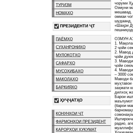
чоруми Ҳу
ТУРИЗМ
Озмуни ма
мешавад. 
НОМАҲО
оммаи чоп
шудаанд,
«Шаҳри Ду
ПРЕЗИДЕНТИ ҶТ
пешниҳоди
ОЗМУН А
ПАЁМҲО
1. Мақола
СУХАНРОНИҲО
2 ҷойи се
2. Мавод 
МУЛОҚОТҲО
ҷойи дуюм
3. Маводи
САФАРҲО
ҷойи сеюм
4. Маводи
МУСОҲИБАҲО
– 3000 со
Маводи ба
МАҚОЛАҲО
муҳтавои 
БАРҚИЯҲО
заҳмати к
дилхоҳ жа
Барои ишт
ҲУҶҶАТҲО
маълумот 
(барои ма
барномаҳо
ҚОНУНҲОИ ҶТ
сомонаҳои
Иштирокчи
ФАРМОНҲОИ ПРЕЗИДЕНТ
радио, аг
муаллифо
ҚАРОРҲОИ ҲУКУМАТ
Хоҳишманд