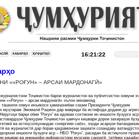
16:21:23
АСЛӢ
ХАБАРҲО
ҲУҶҶАТҲО
арҳо
НИ ««РОҒУН» – АРСАИ МАРДОНАГӢ»
журналистони Тоҷикистон барои журналистон ва публитсистон озмуни э
они ««Роғун» – арсаи мардонагӣ» эълон менамояд
 ташкили озмун инъикоси ҳамаҷонибаи саҳми Президенти Ҷумҳурии
н муҳтарам Эмомалӣ Раҳмон дар мавриди ба истифода додани ду агрег
Неругоҳи барқи обии “Роғун” ва идомаи сохтмони ин иншооти бузурги аср
астовардҳои Ҷумҳурии Тоҷикистон ҳамчун кишвари дорои захираҳои бузу
гетикӣ ва истеҳсолкунандаи «энергияи сабз», эҷоди асарҳои баландмаз
тӣ ва журналистӣ дар бораи қаҳрамонони заҳмати созандаву ватандӯсто
дкорони иншооти бузурги аср – НБО “Роғун”, расидан ба истиқлоли пурр
ии кишвар ва инкишофи инфрасохтори муосири саноатӣ, татбиқи ҳадафи