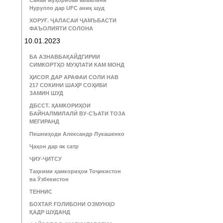
Санаи муҳорибаи аввалини
Нурулло дар UFC аниқ шуд
ХОРУҒ. ҶАЛАСАИ ҶАМЪБАСТИ
ФАЪОЛИЯТИ СОЛОНА
10.01.2023
БА АЗНАВБАҚАЙДГИРИИ
СИМКОРТҲО МУҲЛАТИ КАМ МОНД
ҲИСОР. ДАР АРАФАИ СОЛИ НАВ
217 СОКИНИ ШАҲР СОҲИБИ
ЗАМИН ШУД
ДБССТ. ҲАМКОРИҲОИ
БАЙНАЛМИЛАЛӢ ВУ-СЪАТИ ТОЗА
МЕГИРАНД
Пешниҳоди Александр Лукашенко
Ҷаҳон дар як сатр
ҶИУ-ҶИТСУ
Таҳкими ҳамкориҳои Тоҷикистон
ва Ӯзбекистон
ТЕННИС
БОХТАР. ҒОЛИБОНИ ОЗМУНҲО
ҚАДР ШУДАНД