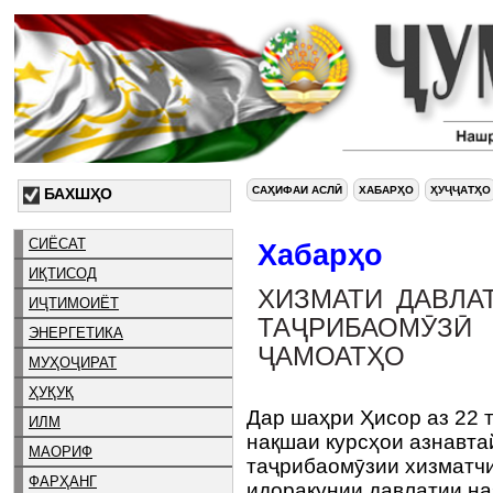
САҲИФАИ АСЛӢ
ХАБАРҲО
ҲУҶҶАТҲО
БАХШҲО
СИЁСАТ
Хабарҳо
ИҚТИСОД
ХИЗМАТИ ДАВЛА
ИҶТИМОИЁТ
ТАҶРИБАОМӮЗ
ЭНЕРГЕТИКА
ҶАМОАТҲО
МУҲОҶИРАТ
ҲУҚУҚ
Дар шаҳри Ҳисор аз 22 т
ИЛМ
нақшаи курсҳои азнавта
МАОРИФ
таҷрибаомӯзии хизматч
ФАРҲАНГ
идоракунии давлатии н