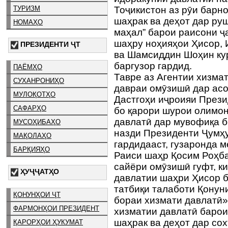
ТУРИЗМ
Тоҷикистон аз рӯи барн
шаҳрак ва деҳот дар ру
НОМАҲО
маҳал” барои раисони ҷ
шаҳру ноҳияҳои Ҳисор,
ПРЕЗИДЕНТИ ҶТ
ва Шамсиддин Шоҳин ку
баргузор гардид.
ПАЁМҲО
Тавре аз Агентии хизма
СУХАНРОНИҲО
давраи омӯзишӣ дар ас
МУЛОҚОТҲО
Дастгоҳи иҷроияи Прези
САФАРҲО
бо қарори шурои олимо
давлатӣ дар мувофиқа б
МУСОҲИБАҲО
назди Президенти Ҷумҳу
МАҚОЛАҲО
гардидааст, гузаронда 
БАРҚИЯҲО
Раиси шаҳр Қосим Роҳба
сайёри омӯзишӣ гуфт, к
ҲУҶҶАТҲО
давлатии шаҳри Ҳисор б
татбиқи талаботи Қонун
ҚОНУНҲОИ ҶТ
бораи хизмати давлатӣ»
ФАРМОНҲОИ ПРЕЗИДЕНТ
хизматии давлатӣ баро
шаҳрак ва деҳот дар со
ҚАРОРҲОИ ҲУКУМАТ