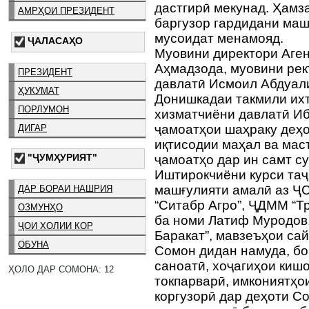
дастгирӣ мекунад. Ҳамз
АМРҲОИ ПРЕЗИДЕНТ
баргузор гардидани ма
мусоидат менамояд.
ҶАЛАСАҲО
Муовини директори Аген
Аҳмадзода, муовини ре
ПРЕЗИДЕНТ
давлатӣ Исмоил Абдуал
ҲУКУМАТ
Донишкадаи такмили ихт
ПОРЛУМОН
хизматчиёни давлатӣ Иб
ҷамоатҳои шаҳраку деҳ
ДИГАР
иқтисодии маҳал ва мас
"ҶУМҲУРИЯТ"
ҷамоатҳо дар ин самт с
Иштирокчиёни курси та
машғулияти амалӣ аз Ҷ
ДАР БОРАИ НАШРИЯ
“Ситабр Агро”, ҶДММ “Т
ОЗМУНҲО
ба номи Латиф Муродов
ҶОИ ХОЛИИ КОР
Баракат”, мавзеъҳои са
ОБУНА
Сомон дидан намуда, б
саноатӣ, хоҷагиҳои кишо
ҲОЛО ДАР СОМОНА: 12
токпарварӣ, имкониятҳои
коргузорӣ дар деҳоти С