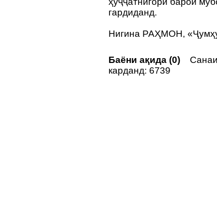
ҳуҷҷатнигорӣ барои му
гардиданд.
Нигина РАҲМОН, «Ҷумҳ
Баёни ақида (0)
Санаи
карданд: 6739