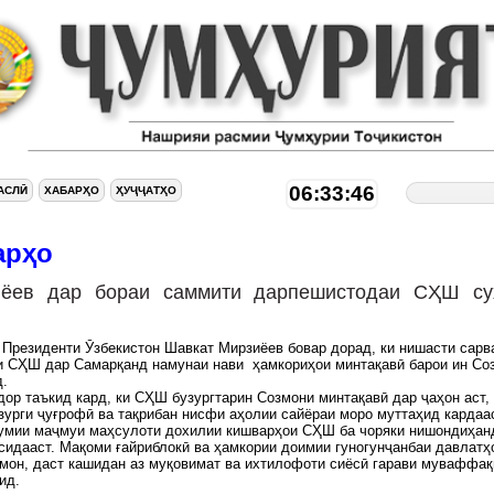
06:33:47
АСЛӢ
ХАБАРҲО
ҲУҶҶАТҲО
арҳо
иёев дар бораи саммити дарпешистодаи СҲШ су
 Президенти Ӯзбекистон Шавкат Мирзиёев бовар дорад, ки нишасти сарв
и СҲШ дар Самарқанд намунаи нави ҳамкориҳои минтақавӣ барои ин С
уд.
ор таъкид кард, ки СҲШ бузургтарин Созмони минтақавӣ дар ҷаҳон аст, 
зурги ҷуғрофӣ ва тақрибан нисфи аҳолии сайёраи моро муттаҳид кардаас
умии маҷмуи маҳсулоти дохилии кишварҳои СҲШ ба чоряки нишондиҳан
сидааст. Мақоми ғайриблокӣ ва ҳамкории доимии гуногунҷанбаи давлатҳ
мон, даст кашидан аз муқовимат ва ихтилофоти сиёсӣ гарави муваффақ
ид.