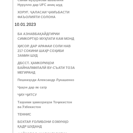
Санаи муҳорибаи аввалини
Нурулло дар UFC аниқ шуд
ХОРУҒ. ҶАЛАСАИ ҶАМЪБАСТИ
ФАЪОЛИЯТИ СОЛОНА
10.01.2023
БА АЗНАВБАҚАЙДГИРИИ
СИМКОРТҲО МУҲЛАТИ КАМ МОНД
ҲИСОР. ДАР АРАФАИ СОЛИ НАВ
217 СОКИНИ ШАҲР СОҲИБИ
ЗАМИН ШУД
ДБССТ. ҲАМКОРИҲОИ
БАЙНАЛМИЛАЛӢ ВУ-СЪАТИ ТОЗА
МЕГИРАНД
Пешниҳоди Александр Лукашенко
Ҷаҳон дар як сатр
ҶИУ-ҶИТСУ
Таҳкими ҳамкориҳои Тоҷикистон
ва Ӯзбекистон
ТЕННИС
БОХТАР. ҒОЛИБОНИ ОЗМУНҲО
ҚАДР ШУДАНД