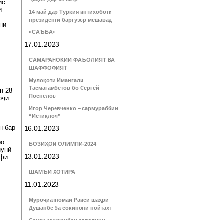
ис.
и
14 май дар Туркия интихоботи
президентӣ баргузор мешавад
ни
«САЪБА»
17.01.2023
САМАРАНОКИИ ФАЪОЛИЯТ ВА
ШАФФОФИЯТ
Мулоқоти Имангали
Тасмагамбетов бо Сергей
н 28
Поспелов
оҷи
Игор Черевченко – сармураббии
“Истиқлол”
н бар
16.01.2023
ро
БОЗИҲОИ ОЛИМПӢ-2024
нунӣ
13.01.2023
офи
ШАМЪИ ХОТИРА
11.01.2023
Муроҷиатномаи Раиси шаҳри
Душанбе ба сокинони пойтахт