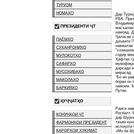
ТУРИЗМ
НОМАҲО
Дар Турки
РБК. През
Владимир 
ПРЕЗИДЕНТИ ҶТ
масъалаи 
намояд. Д
Ҷаласаи с
ПАЁМҲО
даъвати П
навиштаи 
СУХАНРОНИҲО
"созишном
содир ме
МУЛОҚОТҲО
Ҳафтаи гу
мувофиқаш
САФАРҲО
дарсади 
МУСОҲИБАҲО
мерасад.
“Бо ин ра
МАҚОЛАҲО
бораи он 
намоем. М
БАРҚИЯҲО
Путин.
ҲУҶҶАТҲО
Раиси на
Росбалт.
ҚОНУНҲОИ ҶТ
дар Шурои
таъин кун
ФАРМОНҲОИ ПРЕЗИДЕНТ
ислоҳоти
ҚАРОРҲОИ ҲУКУМАТ
«Мо ба Шу