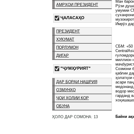
Ман барои
АМРҲОИ ПРЕЗИДЕНТ
Рӯзи душ
умумии СМ
суханрони
ҶАЛАСАҲО
музокирот
Имрӯз да
ПРЕЗИДЕНТ
ҲУКУМАТ
СБМ: «50
ПОРЛУМОН
CentralAs
ғуломдори
ДИГАР
миллион н
маҷбурист
"ҶУМҲУРИЯТ"
Созмони б
қаблии д
ҳолатҳои 
ДАР БОРАИ НАШРИЯ
асари пан
медонанд,
ОЗМУНҲО
водор мес
гарданд в
ҶОИ ХОЛИИ КОР
хоҳишашо
ОБУНА
Баёни ақи
ҲОЛО ДАР СОМОНА: 13