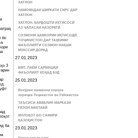
ХАТЛОН
НАМОЯНДАИ ШИРКАТИ CNPC ДАР
ХАТЛОН
ия
ХАТЛОН. БАРДОШТИ ИХТИСОСӢ
АЗ ҶАЛАСАИ НАЗОРАТӢ
матраҳ
СОЗМОНИ ҲАМКОРИИ ИҚТИСОДӢ.
 бо
ТОҶИКИСТОН ДАР ТАҲКИМИ
Ба
ФАЪОЛИЯТИ СОЗМОН НАҚШИ
кори
МУАССИР ДОРАД
на
27.01.2023
ҳо 3
БМТ. ПАЁМ САРМАШҚИ
тарин
ФАЪОЛИЯТ ХОҲАД БУД
ар
25.01.2023
уд
гуфт
Вохӯрии вазирони корҳои
хориҷии Тоҷикистон ва Ӯзбекистон
ТАЪСИСИ АВВАЛИН МАРКАЗИ
ҒИЗОИ МАКТАБӢ
над
МУЛОҚОТ БО САФИРИ
лоҳот
ҚАЗОҚИСТОН
в
ид ба
23.01.2023
ем.
Ҷаҳон дар як сатр