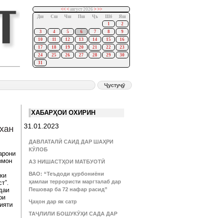
<<
<
август 2026
>
>>
Дш
Сш
Чш
Пш
Ҷъ
Шб
Яш
1
2
3
4
5
6
7
8
9
10
11
12
13
14
15
16
17
18
19
20
21
22
23
24
25
26
27
28
29
30
31
ХАБАРҲОИ ОХИРИН
31.01.2023
хан
ДАВЛАТАЛӢ САИД ДАР ШАҲРИ
КӮЛОБ
арони
озмон
АЗ НИШАСТҲОИ МАТБУОТӢ
ВАО: “Теъдоди қурбониёни
ки
ҳамлаи террористи маргталаб дар
т”.
даи
Пешовар ба 72 нафар расид”
ои
Ҷаҳон дар як сатр
ияти
ТАҶЛИЛИ БОШУКӮҲИ САДА ДАР