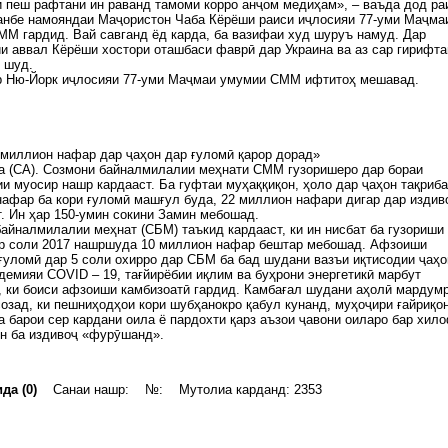
 пеш рафтани ин раванд тамоми корро анҷом медиҳам», – ваъда дод ра
анбе намояндаи Маҷористон Чаба Кёрёши раиси иҷлосияи 77-уми Маҷма
М гардид. Вай савганд ёд карда, ба вазифаи худ шуруъ намуд. Дар
и аввал Кёрёши хостори оташбаси фаврӣ дар Украина ва аз сар гирифта
 шуд.
р Ню-Йорк иҷлосияи 77-уми Маҷмаи умумии СММ ифтитоҳ мешавад.
 миллион нафар дар ҷаҳон дар ғуломӣ қарор дорад»
ia (CA). Созмони байналмилалии меҳнати СММ гузоришеро дар бораи
и муосир нашр кардааст. Ба гуфтаи муҳаққиқон, ҳоло дар ҷаҳон тақриба
афар ба кори ғуломӣ машғул буда, 22 миллион нафари дигар дар издив
. Ин ҳар 150-умин сокини Замин мебошад.
айналмилалии меҳнат (СБМ) таъкид кардааст, ки ин нисбат ба гузориши
ар соли 2017 нашршуда 10 миллион нафар бештар мебошад. Афзоиши
ғуломӣ дар 5 соли охирро дар СБМ ба бад шудани вазъи иқтисодии ҷаҳо
демияи COVID – 19, тағйирёбии иқлим ва буҳрони энергетикӣ марбут
 ки боиси афзоиши камбизоатӣ гардид. Камбағал шудани аҳолӣ мардум
озад, ки пешниҳодҳои кори шубҳанокро қабул кунанд, муҳоҷири ғайриқо
а барои сер кардани оила ё пардохти қарз аъзои ҷавони оиларо бар хил
н ба издивоҷ «фурӯшанд».
да (0)
Санаи нашр: №: Мутолиа карданд: 2353