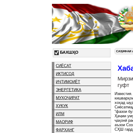
САҲИФАИ 
БАХШҲО
СИЁСАТ
Хаб
ИҚТИСОД
Мирз
ИҶТИМОИЁТ
гуфт
ЭНЕРГЕТИКА
Известия.
МУҲОҶИРАТ
кишварҳо
хоҳад ш
ҲУҚУҚ
Сиёсатмад
“фазои бу
ИЛМ
Ҳаҷми ум
ҷаҳонӣ ра
МАОРИФ
аъзои Соз
СҲШ гард
ФАРҲАНГ