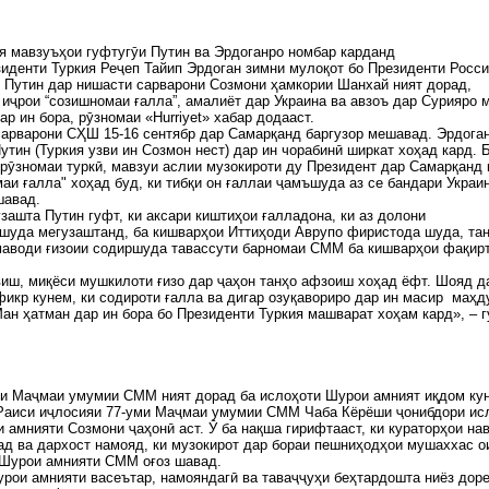
я мавзуъҳои гуфтугӯи Путин ва Эрдоганро номбар карданд
иденти Туркия Реҷеп Тайип Эрдоган зимни мулоқот бо Президенти Росс
Путин дар нишасти сарварони Созмони ҳамкории Шанхай ният дорад,
иҷрои “созишномаи ғалла”, амалиёт дар Украина ва авзоъ дар Сурияро 
ар ин бора, рӯзномаи «Hurriyet» хабар додааст.
арварони СҲШ 15-16 сентябр дар Самарқанд баргузор мешавад. Эрдоган
утин (Туркия узви ин Созмон нест) дар ин чорабинӣ ширкат хоҳад кард. 
рӯзномаи туркӣ, мавзуи аслии музокироти ду Президент дар Самарқанд 
аи ғалла" хоҳад буд, ки тибқи он ғаллаи ҷамъшуда аз се бандари Украи
шавад.
зашта Путин гуфт, ки аксари киштиҳои ғалладона, ки аз долони
уда мегузаштанд, ба кишварҳои Иттиҳоди Аврупо фиристода шуда, тан
маводи ғизоии содиршуда тавассути барномаи СММ ба кишварҳои фақир
виш, миқёси мушкилоти ғизо дар ҷаҳон танҳо афзоиш хоҳад ёфт. Шояд д
фикр кунем, ки содироти ғалла ва дигар озуқавориро дар ин масир маҳд
ан ҳатман дар ин бора бо Президенти Туркия машварат хоҳам кард», – 
ви Маҷмаи умумии СММ ният дорад ба ислоҳоти Шурои амният иқдом ку
 Раиси иҷлосияи 77-уми Маҷмаи умумии СММ Чаба Кёрёши ҷонибдори ис
 амнияти Созмони ҷаҳонӣ аст. Ӯ ба нақша гирифтааст, ки кураторҳои на
ад ва дархост намояд, ки музокирот дар бораи пешниҳодҳои мушаххас о
 Шурои амнияти СММ оғоз шавад.
рои амнияти васеътар, намояндагӣ ва таваҷҷуҳи беҳтардошта ниёз дор