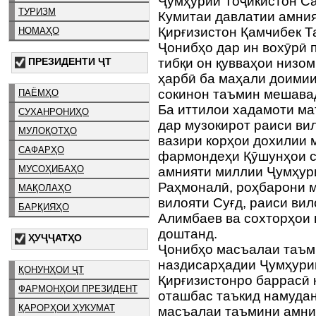
Ҷумҳурии Тоҷикистон С
ТУРИЗМ
Кумитаи давлатии амни
Қирғизистон Қамчибек Т
НОМАҲО
Ҷонибҳо дар ин вохӯрӣ п
ПРЕЗИДЕНТИ ҶТ
тибқи он қувваҳои низом
ҳарбӣ ба маҳали доимии
сокинон таъмин мешава
ПАЁМҲО
Ба иттилои хадамоти ма
СУХАНРОНИҲО
дар музокирот раиси ви
МУЛОҚОТҲО
вазири корҳои дохилии 
САФАРҲО
фармондеҳи Қӯшунҳои с
МУСОҲИБАҲО
амнияти миллии Ҷумҳур
Раҳмоналӣ, роҳбарони м
МАҚОЛАҲО
вилояти Суғд, раиси ви
БАРҚИЯҲО
Алимбаев ва сохторҳои 
доштанд.
ҲУҶҶАТҲО
Ҷонибҳо масъалаи таъм
наздисарҳадии Ҷумҳури
ҚОНУНҲОИ ҶТ
Қирғизистонро баррасӣ 
ФАРМОНҲОИ ПРЕЗИДЕНТ
оташбас таъкид намудан
ҚАРОРҲОИ ҲУКУМАТ
масъалаи таъмини амни