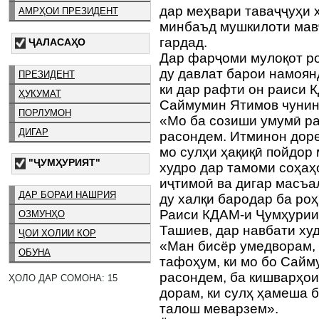
дар меҳвари таваҷҷуҳи 
АМРҲОИ ПРЕЗИДЕНТ
минбаъд мушкилоти мав
гардад.
ҶАЛАСАҲО
Дар фарҷоми мулоқот ро
ду давлат барои намоян
ПРЕЗИДЕНТ
ки дар рафти он раиси 
ҲУКУМАТ
Саймумин Ятимов чунин
ПОРЛУМОН
«Мо ба созиши умумӣ ра
ДИГАР
расондем. Итминон доре
мо сулҳи ҳақиқӣ пойдор
"ҶУМҲУРИЯТ"
худро дар тамоми соҳаҳо
иҷтимоӣ ва дигар масъа
ДАР БОРАИ НАШРИЯ
ду халқи бародар ба ро
Раиси КДАМ-и Ҷумҳурии
ОЗМУНҲО
Ташиев, дар навбати худ
ҶОИ ХОЛИИ КОР
«Ман бисёр умедворам, 
ОБУНА
тафоҳум, ки мо бо Сайм
расондем, ба кишварҳои
ҲОЛО ДАР СОМОНА: 15
дорам, ки сулҳ ҳамеша б
талош меварзем».