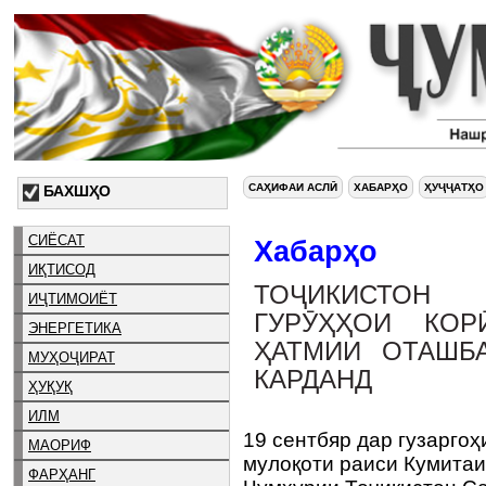
САҲИФАИ АСЛӢ
ХАБАРҲО
ҲУҶҶАТҲО
БАХШҲО
СИЁСАТ
Хабарҳо
ИҚТИСОД
ТОҶИКИСТОН 
ИҶТИМОИЁТ
ГУРӮҲҲОИ КО
ЭНЕРГЕТИКА
ҲАТМИИ ОТАШБ
МУҲОҶИРАТ
КАРДАНД
ҲУҚУҚ
ИЛМ
19 сентбяр дар гузарго
МАОРИФ
мулоқоти раиси Кумитаи
ФАРҲАНГ