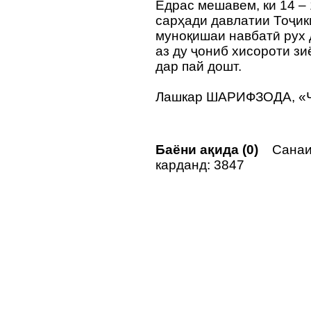
Ёдрас мешавем, ки 14 –
сарҳади давлатии Тоҷик
муноқишаи навбатӣ рух 
аз ду ҷониб хисороти зи
дар пай дошт.
Лашкар ШАРИФЗОДА, «
Баёни ақида (0)
Санаи
карданд: 3847