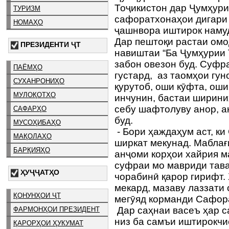
Тоҷикистон дар Ҷумҳур
ТУРИЗМ
сафоратхонаҳои дигари 
НОМАҲО
ҷашнвора иштирок наму
Дар пештоқи растаи ом
ПРЕЗИДЕНТИ ҶТ
навиштаи “Ба Ҷумҳурии 
забон овезон буд. Суфр
ПАЁМҲО
густард, аз таомҳои гун
СУХАНРОНИҲО
қурутоб, оши кӯфта, оши
МУЛОҚОТҲО
инчунин, бастаи ширини
себу шафтолуву анор, а
САФАРҲО
буд.
МУСОҲИБАҲО
- Бори ҳаждаҳум аст, к
МАҚОЛАҲО
ширкат мекунад. Маблағ
БАРҚИЯҲО
анҷоми корҳои хайрия м
суфраи мо мавриди тав
ҲУҶҶАТҲО
чорабинӣ қарор гирифт. 
мекард, мазаву лаззати 
ҚОНУНҲОИ ҶТ
мегӯяд корманди Сафор
Дар саҳнаи васеъ ҳар с
ФАРМОНҲОИ ПРЕЗИДЕНТ
низ ба самъи иштирокчи
ҚАРОРҲОИ ҲУКУМАТ