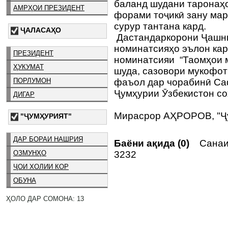
баланд шудани таронаҳо
АМРҲОИ ПРЕЗИДЕНТ
форами тоҷикӣ зану мар
сурур тантана кард.
ҶАЛАСАҲО
Дастандаркорони Ҷашнв
номинатсияҳо эълон кар
ПРЕЗИДЕНТ
номинатсияи “Таомҳои 
ҲУКУМАТ
шуда, сазовори мукофот
ПОРЛУМОН
фаъол дар чорабинӣ Са
Ҷумҳурии Ӯзбекистон со
ДИГАР
Мирасрор АҲРОРОВ, "Ҷ
"ҶУМҲУРИЯТ"
ДАР БОРАИ НАШРИЯ
Баёни ақида (0)
Санаи 
3232
ОЗМУНҲО
ҶОИ ХОЛИИ КОР
ОБУНА
ҲОЛО ДАР СОМОНА: 13