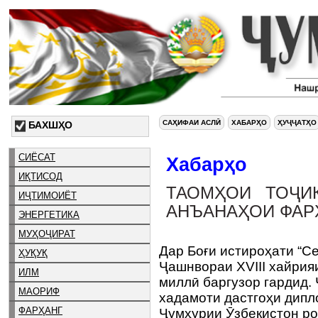
САҲИФАИ АСЛӢ
ХАБАРҲО
ҲУҶҶАТҲО
БАХШҲО
СИЁСАТ
Хабарҳо
ИҚТИСОД
ТАОМҲОИ ТОҶИ
ИҶТИМОИЁТ
АНЪАНАҲОИ ФАР
ЭНЕРГЕТИКА
МУҲОҶИРАТ
Дар Боғи истироҳати “Ce
ҲУҚУҚ
Ҷашнвораи XVIII хайрия
ИЛМ
миллӣ баргузор гардид.
МАОРИФ
хадамоти дастгоҳи дипл
ФАРҲАНГ
Ҷумҳурии Ӯзбекистон р