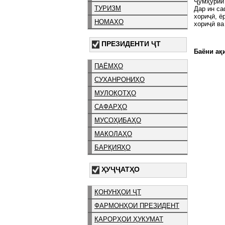
Ҷумҳурии 
ТУРИЗМ
Дар ин са
хориҷӣ, ё
НОМАҲО
хориҷӣ ва
ПРЕЗИДЕНТИ ҶТ
Баёни ақи
ПАЁМҲО
СУХАНРОНИҲО
МУЛОҚОТҲО
САФАРҲО
МУСОҲИБАҲО
МАҚОЛАҲО
БАРҚИЯҲО
ҲУҶҶАТҲО
ҚОНУНҲОИ ҶТ
ФАРМОНҲОИ ПРЕЗИДЕНТ
ҚАРОРҲОИ ҲУКУМАТ