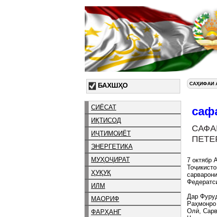
САҲИФАИ 
БАХШҲО
СИЁСАТ
саф
ИҚТИСОД
САФА
ИҶТИМОИЁТ
ПЕТЕ
ЭНЕРГЕТИКА
МУҲОҶИРАТ
7 октябр 
Тоҷикисто
ҲУҚУҚ
сарварони
Федератс
ИЛМ
Дар Фуру
МАОРИФ
Раҳмонро
Олӣ, Сарв
ФАРҲАНГ