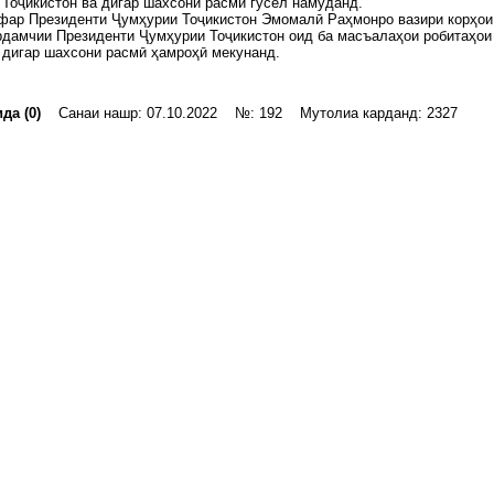
Тоҷикистон ва дигар шахсони расмӣ гусел намуданд.
фар Президенти Ҷумҳурии Тоҷикистон Эмомалӣ Раҳмонро вазири корҳои
рдамчии Президенти Ҷумҳурии Тоҷикистон оид ба масъалаҳои робитаҳои
 дигар шахсони расмӣ ҳамроҳӣ мекунанд.
да (0)
Санаи нашр: 07.10.2022 №: 192 Мутолиа карданд: 2327