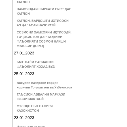
ХАТЛОН
НАМОЯНДАИ ШИРКАТИ CNPC ДАР
ХАТЛОН
ХАТЛОН. БАРДОШТИ ИХТИСОСӢ
АЗ ҶАЛАСАИ НАЗОРАТӢ
СОЗМОНИ ҲАМКОРИИ ИҚТИСОДӢ.
ТОҶИКИСТОН ДАР ТАҲКИМИ
ФАЪОЛИЯТИ СОЗМОН НАҚШИ
МУАССИР ДОРАД
27.01.2023
БМТ. ПАЁМ САРМАШҚИ
ФАЪОЛИЯТ ХОҲАД БУД
25.01.2023
Вохӯрии вазирони корҳои
хориҷии Тоҷикистон ва Ӯзбекистон
ТАЪСИСИ АВВАЛИН МАРКАЗИ
ҒИЗОИ МАКТАБӢ
МУЛОҚОТ БО САФИРИ
ҚАЗОҚИСТОН
23.01.2023
Ҷаҳон дар як сатр