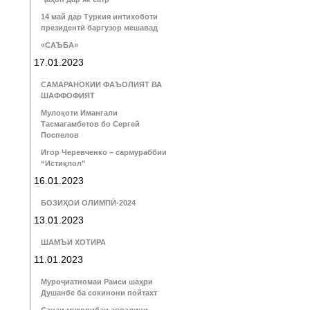
14 май дар Туркия интихоботи
президентӣ баргузор мешавад
«САЪБА»
17.01.2023
САМАРАНОКИИ ФАЪОЛИЯТ ВА
ШАФФОФИЯТ
Мулоқоти Имангали
Тасмагамбетов бо Сергей
Поспелов
Игор Черевченко – сармураббии
“Истиқлол”
16.01.2023
БОЗИҲОИ ОЛИМПӢ-2024
13.01.2023
ШАМЪИ ХОТИРА
11.01.2023
Муроҷиатномаи Раиси шаҳри
Душанбе ба сокинони пойтахт