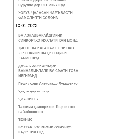
Санаи муҳорибаи аввалини
Нурулло дар UFC аниқ шуд
ХОРУҒ. ҶАЛАСАИ ҶАМЪБАСТИ
ФАЪОЛИЯТИ СОЛОНА
10.01.2023
БА АЗНАВБАҚАЙДГИРИИ
СИМКОРТҲО МУҲЛАТИ КАМ МОНД
ҲИСОР. ДАР АРАФАИ СОЛИ НАВ
217 СОКИНИ ШАҲР СОҲИБИ
ЗАМИН ШУД
ДБССТ. ҲАМКОРИҲОИ
БАЙНАЛМИЛАЛӢ ВУ-СЪАТИ ТОЗА
МЕГИРАНД
Пешниҳоди Александр Лукашенко
Ҷаҳон дар як сатр
ҶИУ-ҶИТСУ
Таҳкими ҳамкориҳои Тоҷикистон
ва Ӯзбекистон
ТЕННИС
БОХТАР. ҒОЛИБОНИ ОЗМУНҲО
ҚАДР ШУДАНД