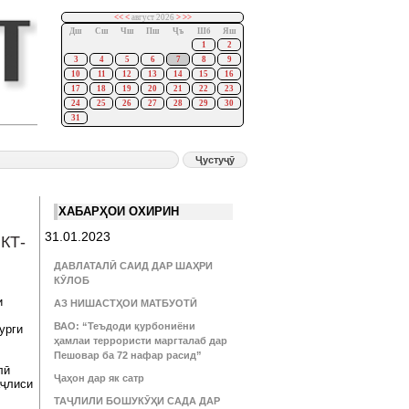
<<
<
август 2026
>
>>
Дш
Сш
Чш
Пш
Ҷъ
Шб
Яш
1
2
3
4
5
6
7
8
9
10
11
12
13
14
15
16
17
18
19
20
21
22
23
24
25
26
27
28
29
30
31
ХАБАРҲОИ ОХИРИН
31.01.2023
КТ-
ДАВЛАТАЛӢ САИД ДАР ШАҲРИ
КӮЛОБ
и
АЗ НИШАСТҲОИ МАТБУОТӢ
ВАО: “Теъдоди қурбониёни
урги
ҳамлаи террористи маргталаб дар
Пешовар ба 72 нафар расид”
лӣ
Ҷаҳон дар як сатр
аҷлиси
ТАҶЛИЛИ БОШУКӮҲИ САДА ДАР