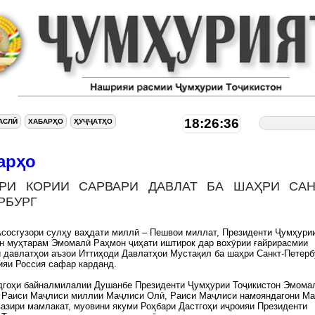
18:26:37
АСЛӢ
ХАБАРҲО
ҲУҶҶАТҲО
арҳо
РИ КОРИИ САРВАРИ ДАВЛАТ БА ШАҲРИ САН
РБУРГ
Асосгузори сулҳу ваҳдати миллӣ – Пешвои миллат, Президенти Ҷумҳури
н муҳтарам Эмомалӣ Раҳмон ҷиҳати иштирок дар вохӯрии ғайрирасмии
 давлатҳои аъзои Иттиҳоди Давлатҳои Мустақил ба шаҳри Санкт-Петерб
ияи Россия сафар карданд.
дгоҳи байналмилалии Душанбе Президенти Ҷумҳурии Тоҷикистон Эмома
 Раиси Маҷлиси миллии Маҷлиси Олӣ, Раиси Маҷлиси намояндагони М
азири мамлакат, муовини якуми Роҳбари Дастгоҳи иҷроияи Президенти