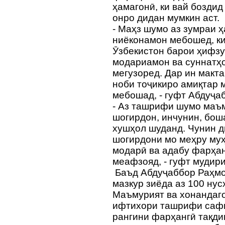
ҳамагонӣ, ки вай бозди
онро дидан мумкин аст.
- Маҳз шумо аз зумраи 
ниёконамон мебошед, ки
Ӯзбекистон барои ҳифзу
модариамон ва суннатҳ
мегузоред. Дар ин макт
ноби тоҷикиро амиқтар 
мебошад, - гуфт Абдуҷа
- Аз ташрифи шумо маъм
шогирдон, инчунин, бош
хушҳол шуданд. Чунин д
шогирдони мо меҳру муҳ
модарӣ ва адабу фарҳа
меафзояд, - гуфт мудир
Баъд Абдуҷаббор Раҳмо
мазкур зиёда аз 100 нус
Маъмурият ва хонандаг
ифтихори ташрифи сафи
рангини фарҳангӣ тақди