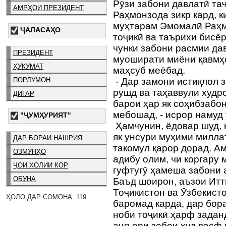
Рӯзи забони давлатӣ та
АМРҲОИ ПРЕЗИДЕНТ
Раҳмонзода зикр кард, 
муҳтарам Эмомалӣ Раҳм
ҶАЛАСАҲО
тоҷикӣ ва таърихи бисё
чунки забони расмии да
ПРЕЗИДЕНТ
муоширати миёни қавмҳо
ҲУКУМАТ
маҳсуб меёбад.
ПОРЛУМОН
- Дар замони истиқлол 
рушд ва таҳаввули худро
ДИГАР
барои ҳар як соҳибзабо
мебошад, - исрор намуд 
"ҶУМҲУРИЯТ"
Ҳамчунин, ёдовар шуд, 
як унсури муҳими милла
ДАР БОРАИ НАШРИЯ
такомул қарор дорад. Ам
ОЗМУНҲО
адибу олим, чи коргару
ҶОИ ХОЛИИ КОР
гуфтугӯ ҳамеша забони 
ОБУНА
Баъд шоирон, аъзои Ит
Тоҷикистон ва Ӯзбекист
ҲОЛО ДАР СОМОНА: 119
баромад карда, дар бор
ноби тоҷикӣ ҳарф задан
ашъори зебои худ васф 