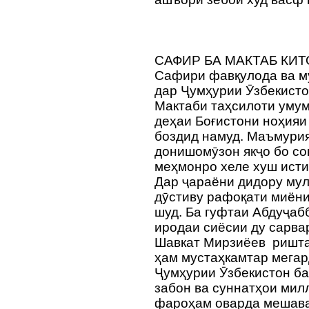
САФИР БА МАКТАБ КИТ
Сафири фавқулода ва м
дар Ҷумҳурии Ӯзбекист
Мактаби таҳсилоти умум
деҳаи Боғистони ноҳияи
боздид намуд. Маъмурия
донишомӯзон якҷо бо со
меҳмонро хеле хуш исти
Дар ҷараёни дидору мул
дӯстиву рафоқати миёни
шуд. Ба гуфтаи Абдуҷа
иродаи сиёсии ду сарва
Шавкат Мирзиёев ришта
ҳам мустаҳкамтар мегард
Ҷумҳурии Ӯзбекистон ба
забон ва суннатҳои мил
фароҳам оварда мешава