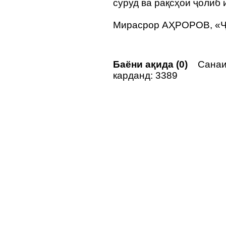
суруд ва рақсҳои ҷолиб 
Мирасрор АҲРОРОВ, «Ҷ
Баёни ақида (0)
Санаи
карданд: 3389