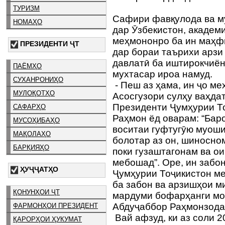
ТУРИЗМ
Сафири фавқулода ва м
НОМАҲО
дар Ӯзбекистон, академ
меҳмононро ба ин маҳфи
ПРЕЗИДЕНТИ ҶТ
дар бораи таърихи арзи
давлатӣ ба иштирокчиё
ПАЁМҲО
мухтасар ироа намуд.
СУХАНРОНИҲО
- Пеш аз ҳама, ин ҷо ме
МУЛОҚОТҲО
Асосгузори сулҳу ваҳда
Президенти Ҷумҳурии Т
САФАРҲО
Раҳмон ёд оварам: “Бар
МУСОҲИБАҲО
воситаи гуфтугӯю муоши
МАҚОЛАҲО
болотар аз он, шиносно
БАРҚИЯҲО
поки гузаштагонам ва о
мебошад”. Оре, ин забо
ҲУҶҶАТҲО
Ҷумҳурии Тоҷикистон ме
ба забон ва арзишҳои м
ҚОНУНҲОИ ҶТ
мардуми бофарҳанги мо 
Абдуҷаббор Раҳмонзода
ФАРМОНҲОИ ПРЕЗИДЕНТ
Вай афзуд, ки аз соли 2
ҚАРОРҲОИ ҲУКУМАТ