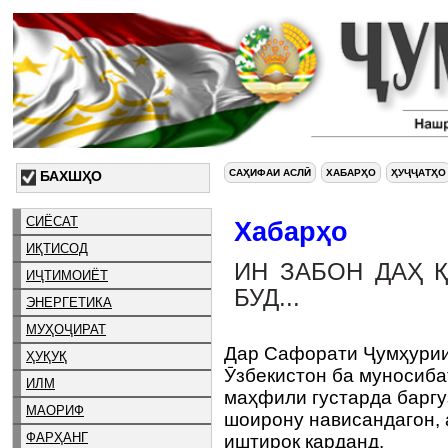
САҲИФАИ АСЛӢ
ХАБАРҲО
ҲУҶҶАТҲО
БАХШҲО
СИЁСАТ
Хабарҳо
ИҚТИСОД
ИН ЗАБОН ДАҲ 
ИҶТИМОИЁТ
БУД...
ЭНЕРГЕТИКА
МУҲОҶИРАТ
Дар Сафорати Ҷумҳурии
ҲУҚУҚ
Ӯзбекистон ба муносиба
ИЛМ
маҳфили густарда баргу
МАОРИФ
шоирону нависандагон, 
ФАРҲАНГ
иштирок карданд.