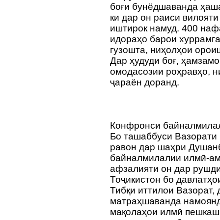
боғи бунёдшаванда ҳаш
ки дар он раиси вилоят
иштирок намуд. 400 наф
идораҳо барои хуррамга
гузошта, ниҳолҳои оро
Дар ҳудуди боғ, ҳамзам
омодасозии роҳравҳо, н
ҷараён доранд.
Конфронси байналмила
Бо ташаббуси Вазорати 
равон дар шаҳри Душан
байналмилалии илмӣ-ама
афзалияти он дар рушди
Тоҷикистон бо давлатҳо
Тибқи иттилои Вазорат,
матраҳшаванда намоянд
мақолаҳои илмӣ пешкаш