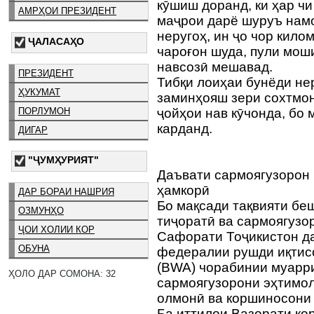
кӯшиш доранд, ки ҳар чи
АМРҲОИ ПРЕЗИДЕНТ
маҷрои дарё шуруъ нам
неругоҳ, ин ҷо чор кило
ҶАЛАСАҲО
чароғон шуда, пули мош
навсозӣ мешавад.
ПРЕЗИДЕНТ
Тибқи лоиҳаи бунёди нер
ҲУКУМАТ
заминҳояш зери сохтмон
ПОРЛУМОН
ҷойҳои нав кӯчонда, бо
карданд.
ДИГАР
"ҶУМҲУРИЯТ"
Даъвати сармоягузорон
ҳамкорӣ
ДАР БОРАИ НАШРИЯ
Бо мақсади тақвияти бе
ОЗМУНҲО
тиҷоратӣ ва сармоягузо
ҶОИ ХОЛИИ КОР
Сафорати Тоҷикистон д
ОБУНА
федералии рушди иқтис
(BWA) чорабинии муарр
ҲОЛО ДАР СОМОНА: 32
сармоягузорони эҳтимо
олмонӣ ва коршиносони 
Ба иттилои Вазорати ко