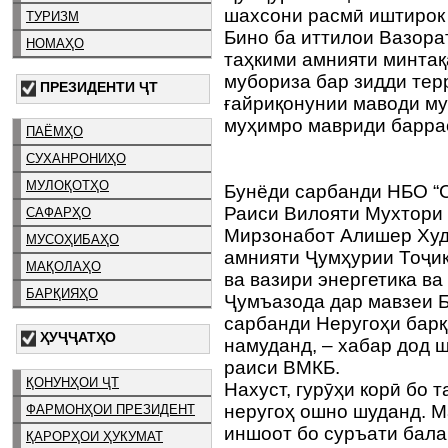
шахсони расмӣ иштирок
ТУРИЗМ
Бино ба иттилои Вазора
НОМАҲО
таҳкими амнияти минтақ
мубориза бар зидди тер
ПРЕЗИДЕНТИ ҶТ
ғайриқонунии маводи му
муҳимро мавриди баррас
ПАЁМҲО
СУХАНРОНИҲО
МУЛОҚОТҲО
Бунёди сарбанди НБО “
Раиси Вилояти Мухтори
САФАРҲО
Мирзонабот Алишер Худ
МУСОҲИБАҲО
амнияти Ҷумҳурии Тоҷи
МАҚОЛАҲО
ва вазири энергетика ва
БАРҚИЯҲО
Ҷумъазода дар мавзеи Б
сарбанди Неругоҳи барқ
ҲУҶҶАТҲО
намуданд, – хабар дод 
раиси ВМКБ.
ҚОНУНҲОИ ҶТ
Нахуст, гурӯҳи корӣ бо 
неругоҳ ошно шуданд. М
ФАРМОНҲОИ ПРЕЗИДЕНТ
иншоот бо суръати бала
ҚАРОРҲОИ ҲУКУМАТ