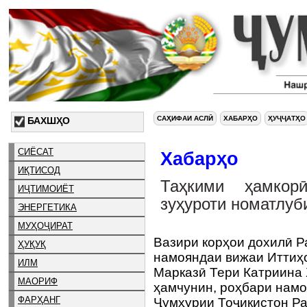
САҲИФАИ АСЛӢ
ХАБАРҲО
ҲУҶҶАТҲО
БАХШҲО
СИЁСАТ
Хабарҳо
ИҚТИСОД
Таҳкими ҳамко
ИҶТИМОИЁТ
зуҳуроти номатлуб
ЭНЕРГЕТИКА
МУҲОҶИРАТ
Вазири корҳои дохилӣ Р
ҲУҚУҚ
намояндаи вижаи Иттиҳ
ИЛМ
Марказӣ Тери Катриина 
МАОРИФ
ҳамчунин, роҳбари намо
ФАРҲАНГ
Ҷумҳурии Тоҷикистон Ра