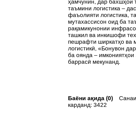
ҳамчунин, дар бахшҳои
таъмини логистика – да
фаъолияти логистика, т
мутахассисон оид ба та
рақамикунонии инфрасо
ташкил ва инкишофи тех
пешрафти ширкатҳо ва 
логистикӣ, «Бонувон дар
ба оянда – имкониятҳои
баррасӣ мекунанд.
Баёни ақида (0)
Санаи
карданд: 3422