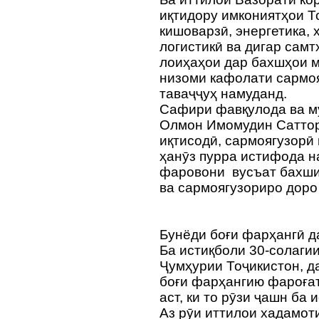
иқтидору имкониятҳои Т
кишоварзӣ, энергетика, 
логистикӣ ва дигар самт
лоиҳаҳои дар бахшҳои 
низоми кафолати сармо
таваҷҷуҳ намуданд.
Сафири фавқулода ва м
Олмон Имомудин Сатторо
иқтисодӣ, сармоягузорӣ
ҳанӯз пурра истифода 
фаровони вусъат бахши
ва сармоягузориро доро
Бунёди боғи фарҳангӣ д
Ба истиқболи 30-солаги
Ҷумҳурии Тоҷикистон, д
боғи фарҳангию фароғат
аст, ки то рӯзи ҷашн ба
Аз рӯи иттилои хадамоти