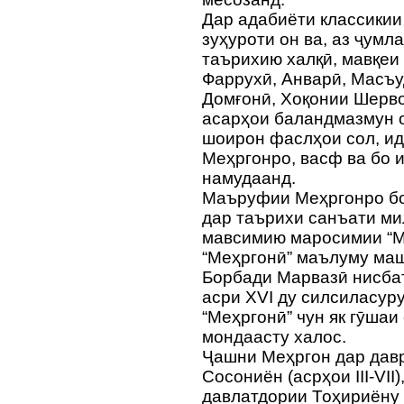
Дар адабиёти классикии
зуҳуроти он ва, аз ҷум
таърихию халқӣ, мавқеи 
Фаррухӣ, Анварӣ, Масъ
Домғонӣ, Хоқонии Шерво
асарҳои баландмазмун 
шоирон фаслҳои сол, ид
Меҳргонро, васф ва бо 
намудаанд.
Маъруфии Меҳргонро боз
дар таърихи санъати м
мавсимию маросимии “Ме
“Меҳргонӣ” маълуму маш
Борбади Марвазӣ нисба
асри XVI ду силсиласуру
“Меҳргонӣ” чун як гӯшаи
мондаасту халос.
Ҷашни Меҳргон дар давр
Сосониён (асрҳои III-VII
давлатдории Тоҳириёну