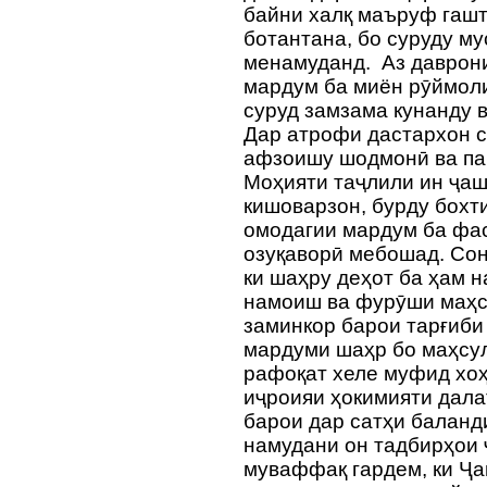
байни халқ маъруф гашт
ботантана, бо суруду му
менамуданд. Аз даврони
мардум ба миён рӯймоли
суруд замзама кунанду в
Дар атрофи дастархон с
афзоишу шодмонӣ ва па
Моҳияти таҷлили ин ҷаш
кишоварзон, бурду бохти
омодагии мардум ба фа
озуқаворӣ мебошад. Сон
ки шаҳру деҳот ба ҳам н
намоиш ва фурӯши маҳс
заминкор барои тарғиби
мардуми шаҳр бо маҳсул
рафоқат хеле муфид хоҳ
иҷроияи ҳокимияти дала
барои дар сатҳи баланд
намудани он тадбирҳои 
муваффақ гардем, ки Ҷ