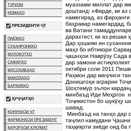
муаззами миллат дар як
ТУРИЗМ
доштанд: «Фарде, ки аз
НОМАҲО
намегирад, аз фарҳанги
баҳравар намегардад, б
ПРЕЗИДЕНТИ ҶТ
ва Ватани тамаддунпарв
дарахтест, ки аз решаи
ПАЁМҲО
Дар ҳошияи ин суханони 
СУХАНРОНИҲО
маҳз бо ибтикори Сарв
МУЛОҚОТҲО
ҷашнҳои Наврӯзу Сада в
дар замони истиқлолият
САФАРҲО
октябри соли 2011 Пеш
МУСОҲИБАҲО
Раҳмон дар маҷлиси тан
МАҚОЛАҲО
Донишгоҳи аграрии Тоҷ
БАРҚИЯҲО
Шоҳтемур эълон карданд
минбаъд Иди Меҳргон ни
ҲУҶҶАТҲО
Тоҷикистон бо шукӯҳу ш
шавад.
ҚОНУНҲОИ ҶТ
Минбаъд на танҳо дар с
таҷлил намудани Ҷашни 
ФАРМОНҲОИ ПРЕЗИДЕНТ
таҳқиқоти зиёде оид ба
ҚАРОРҲОИ ҲУКУМАТ