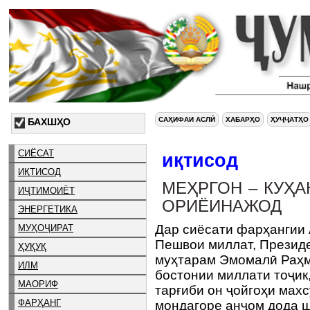
САҲИФАИ АСЛӢ
ХАБАРҲО
ҲУҶҶАТҲО
БАХШҲО
СИЁСАТ
иқтисод
ИҚТИСОД
МЕҲРГОН – КУҲ
ИҶТИМОИЁТ
ОРИЁИНАЖОД
ЭНЕРГЕТИКА
Дар сиёсати фарҳангии 
МУҲОҶИРАТ
Пешвои миллат, Презид
ҲУҚУҚ
муҳтарам Эмомалӣ Раҳм
ИЛМ
бостонии миллати тоҷик
МАОРИФ
тарғиби он ҷойгоҳи махс
ФАРҲАНГ
мондагоре анҷом дода ш