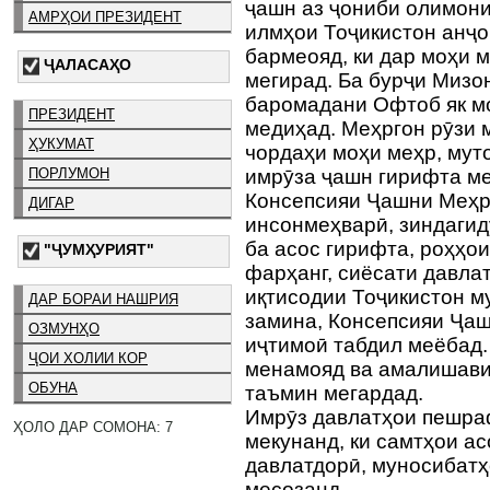
ҷашн аз ҷониби олимон
АМРҲОИ ПРЕЗИДЕНТ
илмҳои Тоҷикистон анҷо
бармеояд, ки дар моҳи 
ҶАЛАСАҲО
мегирад. Ба бурҷи Мизон
баромадани Офтоб як моҳ
ПРЕЗИДЕНТ
медиҳад. Меҳргон рӯзи 
ҲУКУМАТ
чордаҳи моҳи меҳр, мут
ПОРЛУМОН
имрӯза ҷашн гирифта м
Консепсияи Ҷашни Меҳр
ДИГАР
инсонмеҳварӣ, зиндагид
ба асос гирифта, роҳҳо
"ҶУМҲУРИЯТ"
фарҳанг, сиёсати давла
иқтисодии Тоҷикистон м
ДАР БОРАИ НАШРИЯ
замина, Консепсияи Ҷаш
ОЗМУНҲО
иҷтимоӣ табдил меёбад
ҶОИ ХОЛИИ КОР
менамояд ва амалишави
ОБУНА
таъмин мегардад.
Имрӯз давлатҳои пешра
ҲОЛО ДАР СОМОНА: 7
мекунанд, ки самтҳои а
давлатдорӣ, муносибатҳ
месозанд.