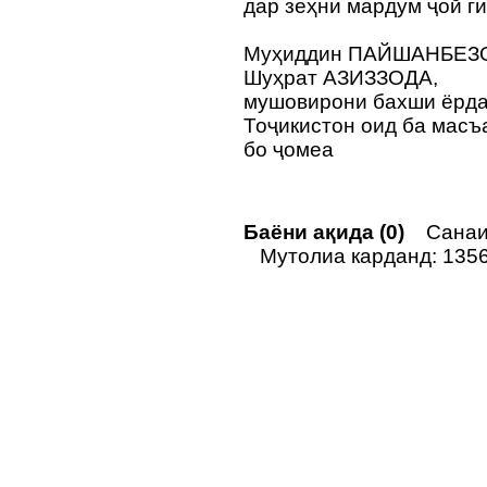
дар зеҳни мардум ҷой ги
Муҳиддин ПАЙШАНБЕЗ
Шуҳрат АЗИЗЗОДА,
мушовирони бахши ёрда
Тоҷикистон оид ба масъ
бо ҷомеа
Баёни ақида (0)
Санаи 
Мутолиа карданд: 135