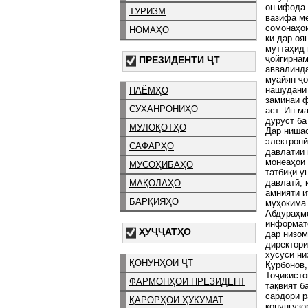
он ифода 
ТУРИЗМ
вазифа ме
сомонаҳои
НОМАҲО
ки дар оя
муттаҳид 
ҷойгирнам
ПРЕЗИДЕНТИ ҶТ
аввалинда
муайян ҷо
нашудани 
ПАЁМҲО
заминаи ф
СУХАНРОНИҲО
аст. Ин м
дуруст ба
МУЛОҚОТҲО
Дар нишас
электронӣ
САФАРҲО
давлатии 
монеаҳои 
МУСОҲИБАҲО
татбиқи у
давлатӣ, 
МАҚОЛАҲО
амнияти и
БАРҚИЯҲО
муҳокима
Абдураҳмо
информатс
ҲУҶҶАТҲО
дар низом
директори
хусуси ни
ҚОНУНҲОИ ҶТ
Қурбонов,
Тоҷикисто
ФАРМОНҲОИ ПРЕЗИДЕНТ
тақвият б
сардори р
ҚАРОРҲОИ ҲУКУМАТ
қонунгузо