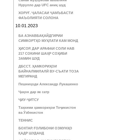
Санаи муҳорибаи аввалини
Нурулло дар UFC аниқ шуд
ХОРУҒ. ҶАЛАСАИ ҶАМЪБАСТИ
ФАЪОЛИЯТИ СОЛОНА
10.01.2023
БА АЗНАВБАҚАЙДГИРИИ
СИМКОРТҲО МУҲЛАТИ КАМ МОНД
ҲИСОР. ДАР АРАФАИ СОЛИ НАВ
217 СОКИНИ ШАҲР СОҲИБИ
ЗАМИН ШУД
ДБССТ. ҲАМКОРИҲОИ
БАЙНАЛМИЛАЛӢ ВУ-СЪАТИ ТОЗА
МЕГИРАНД
Пешниҳоди Александр Лукашенко
Ҷаҳон дар як сатр
ҶИУ-ҶИТСУ
Таҳкими ҳамкориҳои Тоҷикистон
ва Ӯзбекистон
ТЕННИС
БОХТАР. ҒОЛИБОНИ ОЗМУНҲО
ҚАДР ШУДАНД