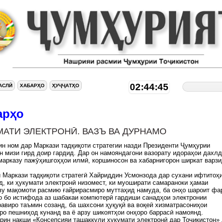
02:44:46
АСЛӢ
ХАБАРҲО
ҲУҶҶАТҲО
арҳо
МАТИ ЭЛЕКТРОНӢ. ВАЗЪ ВА ДУРНАМО
ин ном дар Маркази тадқиқоти стратегии назди Президенти Ҷумҳурии
н мизи гирд доир гардид. Дар он намояндагони вазорату идораҳои дахл
марказу пажӯҳишгоҳҳои илмӣ, коршиносон ва хабарнигорон ширкат варзи
 Маркази тадқиқоти стратегӣ Хайриддин Усмонзода дар сухани ифтитоҳ
д, ки ҳукумати электронӣ низомест, ки муоширати самараноки ҳамаи
у мақомоти расмию ғайрирасмиро муттаҳид намуда, ба онҳо шароит фа
о бо истифода аз шабакаи компютерӣ гардиши санадҳои электронии
авиро таъмин созанд, ба шахсони ҳуқуқӣ ва воқеӣ хизматрасониҳои
ро пешниҳод кунанд ва ё арзу шикоятҳои онҳоро баррасӣ намоянд.
рин нақши «Консепсияи ташаккули ҳукумати электронӣ дар Тоҷикистон»