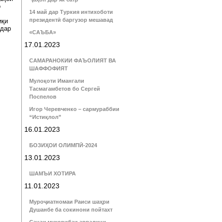
о
14 май дар Туркия интихоботи
президентӣ баргузор мешавад
иқи
 дар
«САЪБА»
17.01.2023
САМАРАНОКИИ ФАЪОЛИЯТ ВА
ШАФФОФИЯТ
Мулоқоти Имангали
Тасмагамбетов бо Сергей
Поспелов
Игор Черевченко – сармураббии
“Истиқлол”
16.01.2023
БОЗИҲОИ ОЛИМПӢ-2024
13.01.2023
ШАМЪИ ХОТИРА
11.01.2023
Муроҷиатномаи Раиси шаҳри
Душанбе ба сокинони пойтахт