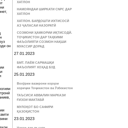
ХАТЛОН
от
ани
НАМОЯНДАИ ШИРКАТИ CNPC ДАР
нет,
ХАТЛОН
ХАТЛОН. БАРДОШТИ ИХТИСОСӢ
АЗ ҶАЛАСАИ НАЗОРАТӢ
д
СОЗМОНИ ҲАМКОРИИ ИҚТИСОДӢ.
н
ТОҶИКИСТОН ДАР ТАҲКИМИ
фуз
ФАЪОЛИЯТИ СОЗМОН НАҚШИ
оди он
МУАССИР ДОРАД
27.01.2023
БМТ. ПАЁМ САРМАШҚИ
кии
ФАЪОЛИЯТ ХОҲАД БУД
аи
25.01.2023
и
Вохӯрии вазирони корҳои
хориҷии Тоҷикистон ва Ӯзбекистон
логияи
тронӣ
ТАЪСИСИ АВВАЛИН МАРКАЗИ
аниев,
ҒИЗОИ МАКТАБӢ
МУЛОҚОТ БО САФИРИ
рии
ҚАЗОҚИСТОН
самти
23.01.2023
вини
аҳои
Ҷаҳон дар як сатр