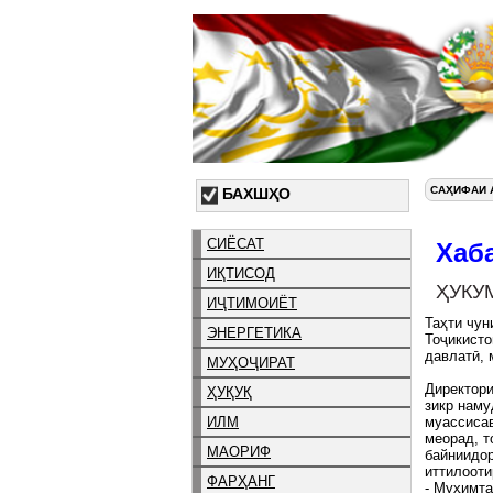
САҲИФАИ 
БАХШҲО
СИЁСАТ
Хаб
ИҚТИСОД
ҲУКУ
ИҶТИМОИЁТ
Таҳти чун
ЭНЕРГЕТИКА
Тоҷикисто
давлатӣ, 
МУҲОҶИРАТ
Директори
ҲУҚУҚ
зикр наму
ИЛМ
муассисав
меорад, т
МАОРИФ
байниидор
иттилооти
ФАРҲАНГ
- Муҳимта