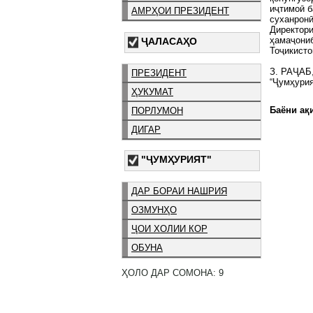
иҷтимоӣ б
АМРҲОИ ПРЕЗИДЕНТ
суханрон
Директори
ҳамаҷониб
ҶАЛАСАҲО
Тоҷикисто
З. РАҶАБ
ПРЕЗИДЕНТ
“Ҷумҳурия
ҲУКУМАТ
Баёни ақи
ПОРЛУМОН
ДИГАР
"ҶУМҲУРИЯТ"
ДАР БОРАИ НАШРИЯ
ОЗМУНҲО
ҶОИ ХОЛИИ КОР
ОБУНА
ҲОЛО ДАР СОМОНА: 9