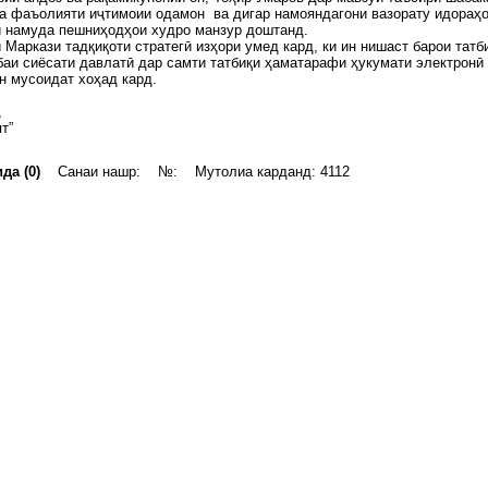
а фаъолияти иҷтимоии одамон ва дигар намояндагони вазорату идораҳ
ӣ намуда пешниҳодҳои худро манзур доштанд.
 Маркази тадқиқоти стратегӣ изҳори умед кард, ки ин нишаст барои татб
аи сиёсати давлатӣ дар самти татбиқи ҳаматарафи ҳукумати электронӣ
н мусоидат хоҳад кард.
,
т”
да (0)
Санаи нашр: №: Мутолиа карданд: 4112