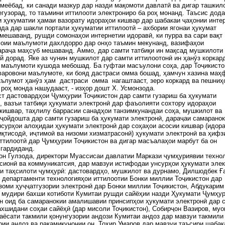
меёбад, ки санади мазкур дар назди мақомоти давлатӣ ва дигар ташкил
гузорад, то таъмини иттилооти электрониро ба роҳ монанд. Таъсис дод
 ҳукуматии ҳамаи вазорату идораҳои кишвар дар шабакаи ҷаҳонии интер
нда дар шакли портали ҳукуматии иттилоотӣ – ахбории ягонаи ҳукумат
мешаванд, рушди сомонаҳои интернетии идоравӣ, ки пурра ва сари вақт
оии маълумоти дахлдорро дар онҳо таъмин мекунанд, вазифаҳои
раҷа маҳсуб мешаванд. Аммо, дар самти татбиқи ин мақсад мушкилоти
й дорад. Яке аз чунин мушкилот дар самти иттилоотонӣ ин ҳанӯз коркар
маълумоти кушода мебошад. Ба гуфтаи масъулони соҳа, дар Тоҷикисто
аровони маълумоте, ки бояд дастраси омма бошад, ҳамчун хазина маҳ
аълумот ҳанӯз ҳам дастраси омма нагаштааст, зеро коркард ва пешниҳ
 роҳ монда нашудааст, - изҳор дошт Х. Усмонзода.
т дастовардҳои Ҷумҳурии Тоҷикистон дар самти гузариш ба ҳукумати
, вазъи татбиқи ҳукумати электронӣ дар фаъолияти сохтору идораҳои
кишвар, таҳлилу баррасии санадҳои танзимкунандаи соҳа, мушкилот ва
ҷойдошта дар самти гузариш ба ҳукумати электронӣ, дараҷаи самарано
нсурҳои алоҳидаи ҳукумати электронӣ дар соҳаҳои асосии кишвар (идор
иқтисодӣ, иҷтимоӣ ва низоми хизматрасонӣ) ҳукумати электронӣ ва ҳифз
ттилоотӣ дар Ҷумҳурии Тоҷикистон ва дигар масъалаҳои марбут ба он
 гардиданд.
н Гулзода, директори Муассисаи давлатии Маркази ҷумҳуриявии техно
ионӣ ва коммуникатсия, дар мавзуи истифодаи унсурҳои ҳукумати элек
и таҳсилоти ҷумҳурӣ: дастовардҳо, мушкилот ва дурнамо, Дилшодбек Ғ
 департаменти технологияҳои иттилоотии Бонки миллии Тоҷикистон дар
зоми ҳуҷҷатгузории электронӣ дар Бонки миллии Тоҷикистон, Абдукарим
 мудири бахши котиботи Кумитаи рушди сайёҳии назди Ҳукумати Ҷумҳу
н оид ба самаранокии амалишавии принсипҳои ҳукумати электронӣ дар 
ахшидани соҳаи сайёҳӣ (дар мисоли Тоҷикистон), Собирҷон Вазиров, муо
аёсати такмили қонунгузории андози Кумитаи андоз дар мавзуи такмили
рии андоз ва рақамикунонии он, Тоҳир Умаров дар мавзуи таъсири шабак