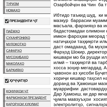
ТУРИЗМ
Озарбойҷон ва Чин ба 
НОМАҲО
Ибтидо таъкид шуд, ки 
мазкур баррасии муамм
ПРЕЗИДЕНТИ ҶТ
масъала, фарзияҳо ва 
бадастомадаи олимони 
ПАЁМҲО
имкон фароҳам меорад т
СУХАНРОНИҲО
натиҷаҳои таҳқиқоти илм
МУЛОҚОТҲО
даст омадаанд, ба муҳ
САФАРҲО
Фарҳод Шокир, директори
кишвари мо ба рушди ил
МУСОҲИБАҲО
илмӣ – таҳқиқотӣ ва та
МАҚОЛАҲО
хосса зоҳир мегардад. А
БАРҚИЯҲО
ҷавонон аз ҳисоби Буҷе
хориҷи кишвар таҳсил н
ҲУҶҶАТҲО
доранд ва Ҳамоиши мазк
муаррифии дастовардҳо
ҚОНУНҲОИ ҶТ
Дар Ҳамоиш, ки дар якча
ФАРМОНҲОИ ПРЕЗИДЕНТ
ҷумла мавзуъҳои хосия
электролитҳо, сигналҳо
ҚАРОРҲОИ ҲУКУМАТ