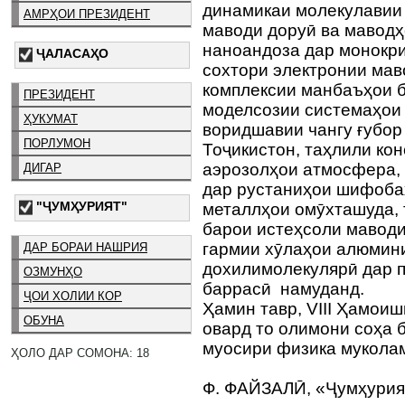
динамикаи молекулавии 
АМРҲОИ ПРЕЗИДЕНТ
маводи доруӣ ва маводҳ
наноандоза дар монокри
ҶАЛАСАҲО
сохтори электронии мав
комплексии манбаъҳои 
ПРЕЗИДЕНТ
моделсозии системаҳои 
ҲУКУМАТ
воридшавии чангу ғубор
ПОРЛУМОН
Тоҷикистон, таҳлили ко
аэрозолҳои атмосфера, 
ДИГАР
дар рустаниҳои шифоба
"ҶУМҲУРИЯТ"
металлҳои омӯхташуда, 
барои истеҳсоли маводи
гармии хӯлаҳои алюмини
ДАР БОРАИ НАШРИЯ
дохилимолекулярӣ дар п
ОЗМУНҲО
баррасӣ намуданд.
ҶОИ ХОЛИИ КОР
Ҳамин тавр, VIII Ҳамои
ОБУНА
овард то олимони соҳа 
муосири физика мукола
ҲОЛО ДАР СОМОНА: 18
Ф. ФАЙЗАЛӢ, «Ҷумҳурия