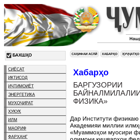
САҲИФАИ АСЛӢ
ХАБАРҲО
ҲУҶҶАТҲО
БАХШҲО
СИЁСАТ
Хабарҳо
ИҚТИСОД
БАРГУЗОРИ
ИҶТИМОИЁТ
БАЙНАЛМИЛАЛИ
ЭНЕРГЕТИКА
ФИЗИКА»
МУҲОҶИРАТ
ҲУҚУҚ
Дар Институти физикаю
ИЛМ
Академияи миллии илмҳ
МАОРИФ
«Муаммоҳои муосири физ
ФАРҲАНГ
олимони кишварҳои Феде