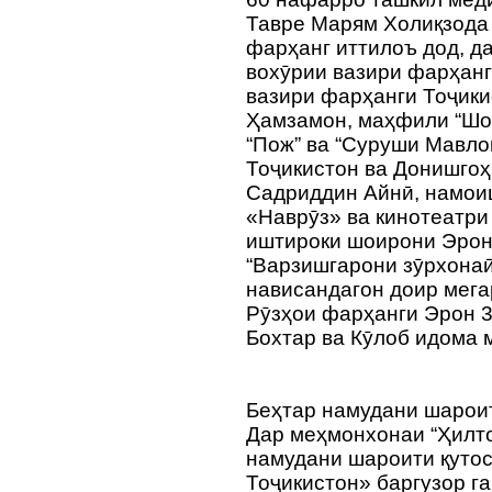
Тавре Марям Холиқзода 
фарҳанг иттилоъ дод, д
вохӯрии вазири фарҳанг
вазири фарҳанги Тоҷики
Ҳамзамон, маҳфили “Шоҳ
“Пож” ва “Суруши Мавло
Тоҷикистон ва Донишгоҳ
Садриддин Айнӣ, намои
«Наврӯз» ва кинотеатри
иштироки шоирони Эрону
“Варзишгарони зӯрхонаӣ
нависандагон доир мега
Рӯзҳои фарҳанги Эрон 3
Бохтар ва Кӯлоб идома 
Беҳтар намудани шарои
Дар меҳмонхонаи “Ҳилто
намудани шароити қуто
Тоҷикистон» баргузор г