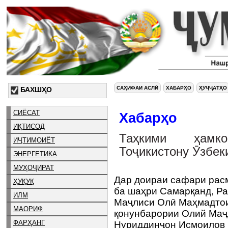
САҲИФАИ АСЛӢ
ХАБАРҲО
ҲУҶҶАТҲО
БАХШҲО
СИЁСАТ
Хабарҳо
ИҚТИСОД
Таҳкими ҳамко
ИҶТИМОИЁТ
Тоҷикистону Ӯзбек
ЭНЕРГЕТИКА
МУҲОҶИРАТ
Дар доираи сафари рас
ҲУҚУҚ
ба шаҳри Самарқанд, Р
ИЛМ
Маҷлиси Олӣ Маҳмадтои
МАОРИФ
қонунбарории Олий Маҷ
ФАРҲАНГ
Нуриддинҷон Исмоилов 