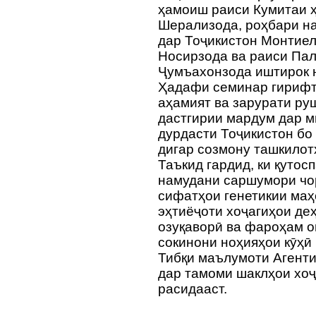
ҳамоиш раиси Кумитаи ҳ
Шерализода, роҳбари н
дар Тоҷикистон Монтие
Носирзода ва раиси Пал
Ҷумъахонзода иштирок 
Ҳадафи семинар гирифт
аҳамият ва зарурати ру
дастгирии мардум дар м
дурдасти Тоҷикистон бо
дигар созмону ташкило
Таъкид гардид, ки қутос
намудани саршумори чо
сифатҳои генетикии маҳ
эҳтиёҷоти хоҷагиҳои де
озуқаворӣ ва фароҳам о
сокинони ноҳияҳои кӯҳӣ
Тибқи маълумоти Агенти
дар тамоми шаклҳои хоҷ
расидааст.