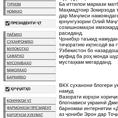
Ба иттилои маркази мат
ТУРИЗМ
Маҳмадтоир Зокирзода та
НОМАҲО
дар Маҷлиси намояндаг
қонунгузории Олий Маҷ
ПРЕЗИДЕНТИ ҶТ
созишномаҳои имзокарда
расиданд.
ПАЁМҲО
Ҷонибҳо таъкид намудан
СУХАНРОНИҲО
тиҷоратию иқтисодӣ ва 
МУЛОҚОТҲО
Ӯзбекистон бо назардо
муфид ба роҳ монда шуд
САФАРҲО
мустаҳкам мегарданд.
МУСОҲИБАҲО
МАҚОЛАҲО
БАРҚИЯҲО
ВКХ суханони блогери у
ҲУҶҶАТҲО
намуд
Вазорати корҳои хориҷи
ҚОНУНҲОИ ҶТ
блогнависи украинӣ Дмит
барномаи интернетии «
ФАРМОНҲОИ ПРЕЗИДЕНТ
аз ҷониби Эрон дар Тоҷ
ҚАРОРҲОИ ҲУКУМАТ