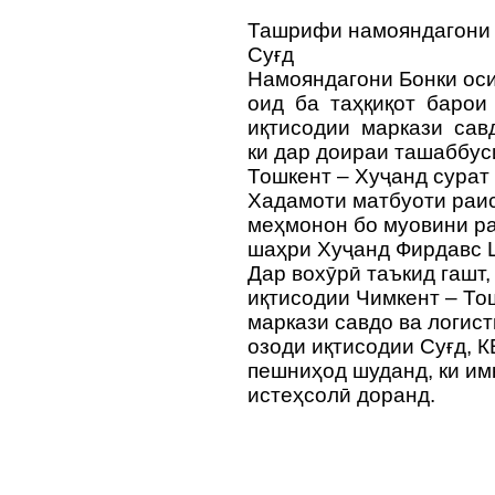
Ташрифи намояндагони 
Суғд
Намояндагони Бонки оси
оид ба таҳқиқот барои 
иқтисодии маркази сав
ки дар доираи ташаббус
Тошкент – Хуҷанд сурат 
Хадамоти матбуоти раис
меҳмонон бо муовини ра
шаҳри Хуҷанд Фирдавс 
Дар вохӯрӣ таъкид гашт,
иқтисодии Чимкент – То
маркази савдо ва логис
озоди иқтисодии Суғд, 
пешниҳод шуданд, ки и
истеҳсолӣ доранд.