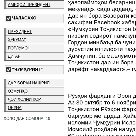
ҳавопаймоҳои бесарниши
АМРҲОИ ПРЕЗИДЕНТ
мекунад», садо доданд, 
Дар ин бора Вазорати к
ҶАЛАСАҲО
саҳифаи Facebook хабар
«Ҷумҳурии Тоҷикистон б
ПРЕЗИДЕНТ
низомӣ содирот намекун
ҲУКУМАТ
Гордон минбаъд ба чуни
ПОРЛУМОН
дурустии иттилооти паҳ
Ҳамчунин, ба маълумоти
ДИГАР
Тоҷикистон дар ин бора 
дарёфт накардааст»,– г
"ҶУМҲУРИЯТ"
ДАР БОРАИ НАШРИЯ
ОЗМУНҲО
Рӯзҳои фарҳанги Эрон д
ҶОИ ХОЛИИ КОР
Аз 30 октябр то 6 ноябр
ОБУНА
Тоҷикистон Рӯзҳои фар
баргузор мегардад. Ҳай
ҲОЛО ДАР СОМОНА: 10
исломии Ҷумҳурии Исл
Исмоилӣ роҳбарӣ намуд
60 нафарро ташкил мед