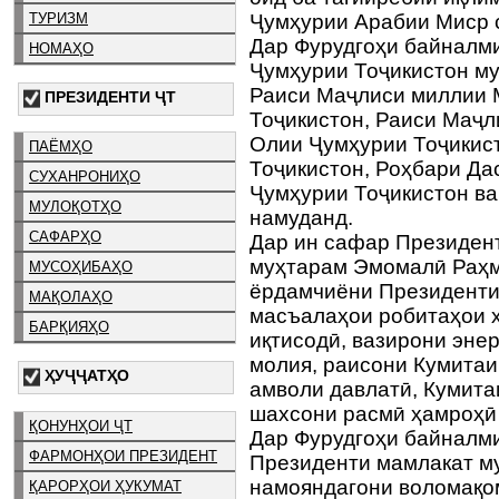
ТУРИЗМ
Ҷумҳурии Арабии Миср 
Дар Фурудгоҳи байналм
НОМАҲО
Ҷумҳурии Тоҷикистон м
Раиси Маҷлиси миллии 
ПРЕЗИДЕНТИ ҶТ
Тоҷикистон, Раиси Маҷ
Олии Ҷумҳурии Тоҷикис
ПАЁМҲО
Тоҷикистон, Роҳбари Да
СУХАНРОНИҲО
Ҷумҳурии Тоҷикистон ва
МУЛОҚОТҲО
намуданд.
САФАРҲО
Дар ин сафар Президен
муҳтарам Эмомалӣ Раҳм
МУСОҲИБАҲО
ёрдамчиёни Президенти
МАҚОЛАҲО
масъалаҳои робитаҳои 
БАРҚИЯҲО
иқтисодӣ, вазирони энер
молия, раисони Кумитаи
ҲУҶҶАТҲО
амволи давлатӣ, Кумита
шахсони расмӣ ҳамроҳӣ
ҚОНУНҲОИ ҶТ
Дар Фурудгоҳи байнал
ФАРМОНҲОИ ПРЕЗИДЕНТ
Президенти мамлакат м
намояндагони воломақо
ҚАРОРҲОИ ҲУКУМАТ