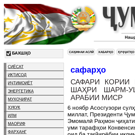
САҲИФАИ АСЛӢ
ХАБАРҲО
ҲУҶҶАТҲО
БАХШҲО
СИЁСАТ
сафарҳо
ИҚТИСОД
САФАРИ КОРИИ
ИҶТИМОИЁТ
ШАҲРИ ШАРМ-У
ЭНЕРГЕТИКА
АРАБИИ МИСР
МУҲОҶИРАТ
6 ноябр Асосгузори сул
ҲУҚУҚ
миллат, Президенти Ҷум
ИЛМ
Эмомалӣ Раҳмон ҷиҳати
МАОРИФ
уми тарафҳои Конвенси
ФАРҲАНГ
оид ба тағйирёбии иқл