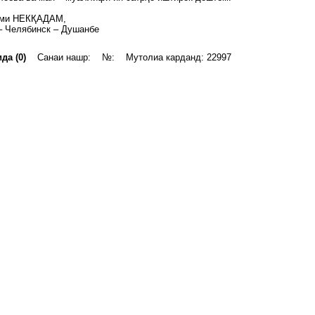
ими НЕКҚАДАМ,
– Челябинск – Душанбе
да (0)
Санаи нашр: №: Мутолиа карданд: 22997