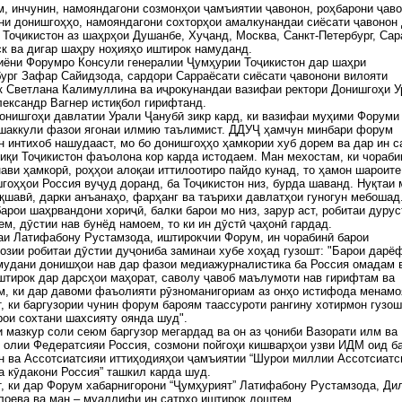
, инчунин, намояндагони созмонҳои ҷамъиятии ҷавонон, роҳбарони ҷаво
и донишгоҳҳо, намояндагони сохторҳои амалкунандаи сиёсати ҷавонон
 Тоҷикистон аз шаҳрҳои Душанбе, Хуҷанд, Москва, Санкт-Петербург, Сар
к ва дигар шаҳру ноҳияҳо иштирок намуданд.
иёни Форумро Консули генералии Ҷумҳурии Тоҷикистон дар шаҳри
ург Зафар Сайидзода, сардори Сарраёсати сиёсати ҷавонони вилояти
 Светлана Калимуллина ва иҷрокунандаи вазифаи ректори Донишгоҳи У
ександр Вагнер истиқбол гирифтанд.
онишгоҳи давлатии Урали Ҷанубӣ зикр кард, ки вазифаи муҳими Форуми
ашаккули фазои ягонаи илмию таълимист. ДДУҶ ҳамчун минбари форум
 интихоб нашудааст, мо бо донишгоҳҳо ҳамкории хуб дорем ва дар ин с
иқи Тоҷикистон фаъолона кор карда истодаем. Ман мехостам, ки чораби
ави ҳамкорӣ, роҳҳои алоқаи иттилоотиро пайдо кунад, то ҳамон шароите
гоҳҳои Россия вуҷуд доранд, ба Тоҷикистон низ, бурда шаванд. Нуқтаи
қшавӣ, дарки анъанаҳо, фарҳанг ва таърихи давлатҳои гуногун мебошад
барои шаҳрвандони хориҷӣ, балки барои мо низ, зарур аст, робитаи дурус
ем, дӯстии нав бунёд намоем, то ки ин дӯстӣ ҷаҳонӣ гардад.
и Латифабону Рустамзода, иштирокчии Форум, ин чорабинӣ барои
озии робитаи дӯстии дуҷониба заминаи хубе хоҳад гузошт: "Барои дарё
мудани донишҳои нав дар фазои медиажурналистика ба Россия омадам 
штирок дар дарсҳои маҳорат, саволу ҷавоб маълумоти нав гирифтам ва
, ки дар давоми фаъолияти рӯзноманигориам аз онҳо истифода менамо
, ки баргузории чунин форум бароям таассуроти рангину хотирмон гузош
рои сохтани шахсияту оянда шуд".
 мазкур соли сеюм баргузор мегардад ва он аз ҷониби Вазорати илм ва
 олии Федератсияи Россия, созмони пойгоҳи кишварҳои узви ИДМ оид ба
н ва Ассотсиатсияи иттиҳодияҳои ҷамъиятии “Шурои миллии Ассотсиатс
а кӯдакони Россия” ташкил карда шуд.
, ки дар Форум хабарнигорони “Ҷумҳурият” Латифабону Рустамзода, Ди
лоева ва ман – муаллифи ин сатрҳо иштирок доштем.