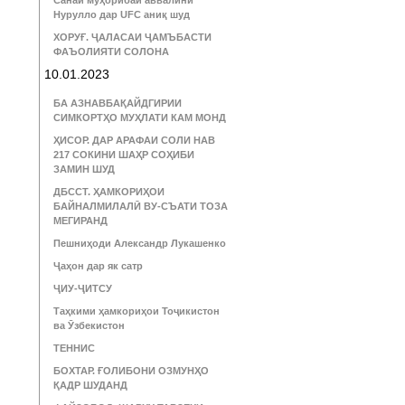
Санаи муҳорибаи аввалини
Нурулло дар UFC аниқ шуд
ХОРУҒ. ҶАЛАСАИ ҶАМЪБАСТИ
ФАЪОЛИЯТИ СОЛОНА
10.01.2023
БА АЗНАВБАҚАЙДГИРИИ
СИМКОРТҲО МУҲЛАТИ КАМ МОНД
ҲИСОР. ДАР АРАФАИ СОЛИ НАВ
217 СОКИНИ ШАҲР СОҲИБИ
ЗАМИН ШУД
ДБССТ. ҲАМКОРИҲОИ
БАЙНАЛМИЛАЛӢ ВУ-СЪАТИ ТОЗА
МЕГИРАНД
Пешниҳоди Александр Лукашенко
Ҷаҳон дар як сатр
ҶИУ-ҶИТСУ
Таҳкими ҳамкориҳои Тоҷикистон
ва Ӯзбекистон
ТЕННИС
БОХТАР. ҒОЛИБОНИ ОЗМУНҲО
ҚАДР ШУДАНД