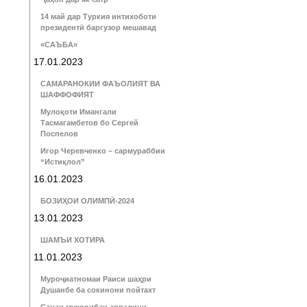
14 май дар Туркия интихоботи
президентӣ баргузор мешавад
«САЪБА»
17.01.2023
САМАРАНОКИИ ФАЪОЛИЯТ ВА
ШАФФОФИЯТ
Мулоқоти Имангали
Тасмагамбетов бо Сергей
Поспелов
Игор Черевченко – сармураббии
“Истиқлол”
16.01.2023
БОЗИҲОИ ОЛИМПӢ-2024
13.01.2023
ШАМЪИ ХОТИРА
11.01.2023
Муроҷиатномаи Раиси шаҳри
Душанбе ба сокинони пойтахт