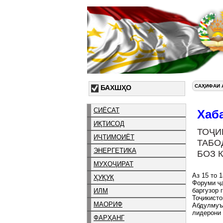
САҲИФАИ 
БАХШҲО
СИЁСАТ
Хаб
ИҚТИСОД
ТОҶИ
ИҶТИМОИЁТ
ТАБО
ЭНЕРГЕТИКА
БОЗ 
МУҲОҶИРАТ
Аз 15 то 
ҲУҚУҚ
Форуми ҷа
баргузор 
ИЛМ
Тоҷикисто
МАОРИФ
Абдулмуъ
лидерони
ФАРҲАНГ