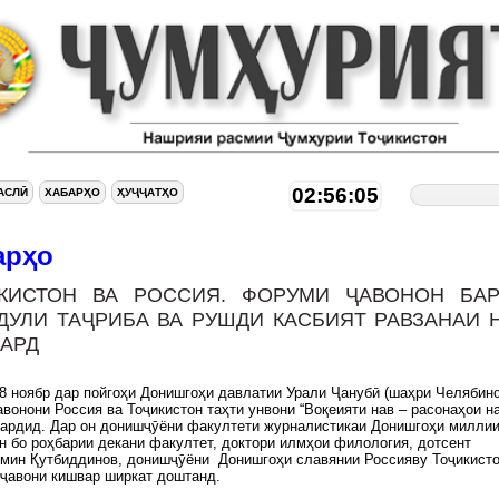
02:56:05
АСЛӢ
ХАБАРҲО
ҲУҶҶАТҲО
арҳо
КИСТОН ВА РОССИЯ. ФОРУМИ ҶАВОНОН БА
ДУЛИ ТАҶРИБА ВА РУШДИ КАСБИЯТ РАВЗАНАИ 
КАРД
18 ноябр дар пойгоҳи Донишгоҳи давлатии Урали Ҷанубӣ (шаҳри Челябинс
вонони Россия ва Тоҷикистон таҳти унвони “Воқеияти нав – расонаҳои на
гардид. Дар он донишҷӯёни факултети журналистикаи Донишгоҳи милли
н бо роҳбарии декани факултет, доктори илмҳои филология, дотсент
мин Қутбиддинов, донишҷӯёни Донишгоҳи славянии Россияву Тоҷикисто
 ҷавони кишвар ширкат доштанд.