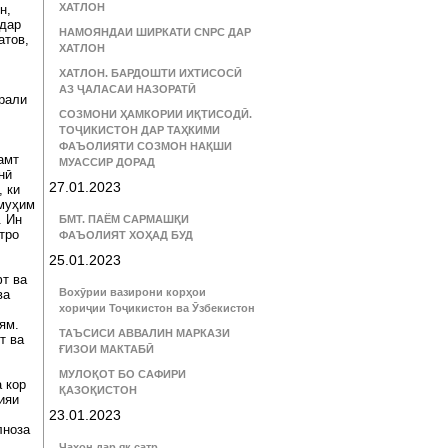
ХАТЛОН
н,
 дар
НАМОЯНДАИ ШИРКАТИ CNPC ДАР
атов,
ХАТЛОН
ХАТЛОН. БАРДОШТИ ИХТИСОСӢ
АЗ ҶАЛАСАИ НАЗОРАТӢ
рали
СОЗМОНИ ҲАМКОРИИ ИҚТИСОДӢ.
ТОҶИКИСТОН ДАР ТАҲКИМИ
ФАЪОЛИЯТИ СОЗМОН НАҚШИ
амт
МУАССИР ДОРАД
нӣ
27.01.2023
, ки
 муҳим
. Ин
БМТ. ПАЁМ САРМАШҚИ
тро
ФАЪОЛИЯТ ХОҲАД БУД
25.01.2023
фт ва
Вохӯрии вазирони корҳои
ва
хориҷии Тоҷикистон ва Ӯзбекистон
ям.
ТАЪСИСИ АВВАЛИН МАРКАЗИ
т ва
ҒИЗОИ МАКТАБӢ
МУЛОҚОТ БО САФИРИ
 кор
ҚАЗОҚИСТОН
ияи
23.01.2023
лноза
Ҷаҳон дар як сатр