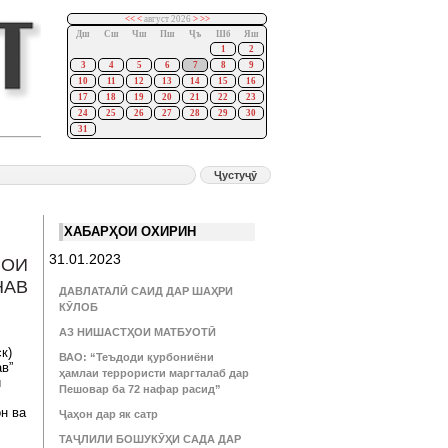
<<
<
август 2026
>
>>
Дш
Сш
Чш
Пш
Ҷъ
Шб
Яш
1
2
3
4
5
6
7
8
9
10
11
12
13
14
15
16
17
18
19
20
21
22
23
24
25
26
27
28
29
30
31
ХАБАРҲОИ ОХИРИН
31.01.2023
РОИ
НАВ
ДАВЛАТАЛӢ САИД ДАР ШАҲРИ
КӮЛОБ
АЗ НИШАСТҲОИ МАТБУОТӢ
к)
ВАО: “Теъдоди қурбониёни
в”
ҳамлаи террористи маргталаб дар
и
Пешовар ба 72 нафар расид”
н ва
Ҷаҳон дар як сатр
ТАҶЛИЛИ БОШУКӮҲИ САДА ДАР