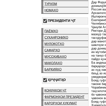
Дар Форум
ТУРИЗМ
донишҷӯён
Россия ва
НОМАҲО
Архангелс
Иштирокч
Екатеринб
ПРЕЗИДЕНТИ ҶТ
Челябинск
Ҷанубӣ Ал
Ректори Д
ПАЁМҲО
мазкур т
СУХАНРОНИҲО
тасодуфан
дар манот
МУЛОҚОТҲО
шаклҳои н
дар дониш
САФАРҲО
ин мутоби
на танҳо 
МУСОҲИБАҲО
пайдо кун
Ба андеша
МАҚОЛАҲО
барқарорс
БАРҚИЯҲО
аз худ на
баъд аз и
умедворам
ҲУҶҶАТҲО
Бояд гуфт
таконе ба
Чорабинии
ҚОНУНҲОИ ҶТ
таҳсилоти
бо ҷавоно
ФАРМОНҲОИ ПРЕЗИДЕНТ
ҷавонон в
Бояд гуфт
ҚАРОРҲОИ ҲУКУМАТ
Ҳукматул